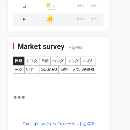
日
33°C
23°C
月
31°C
21°C
Market survey
市場情報
日経
トヨタ
日産
ホンダ
マツダ
スズキ
三菱
いすゞ
SUBARU
日野
ヤマハ発動機
TradingViewですべてのマーケットを追跡