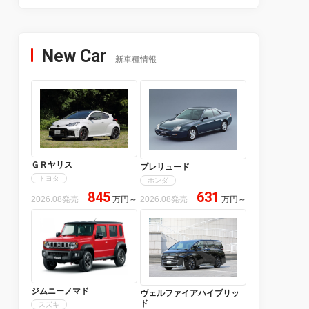
New Car
新車種情報
ＧＲヤリス
プレリュード
トヨタ
ホンダ
845
631
2026.08発売
万円
～
2026.08発売
万円
～
ジムニーノマド
ヴェルファイアハイブリッ
ド
スズキ