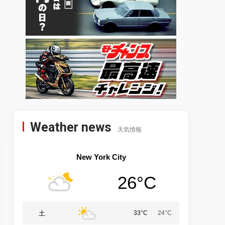
Weather news
天気情報
New York City
26°C
土
33°C
24°C