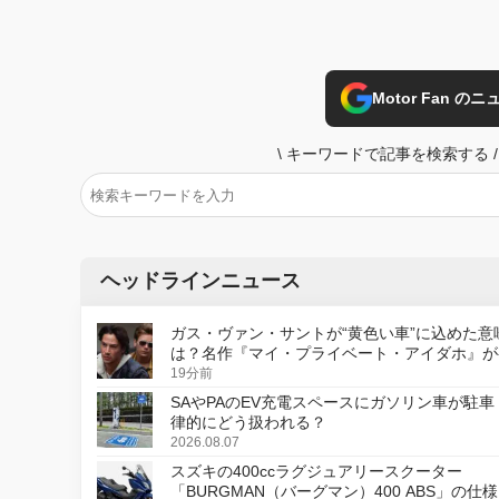
Motor Fan 
\
キーワードで記事を検索する
/
ヘッドラインニュース
ガス・ヴァン・サントが“黄色い車”に込めた意
は？名作『マイ・プライベート・アイダホ』が
デジタルリマスター版で復活
19分前
SAやPAのEV充電スペースにガソリン車が駐車
律的にどう扱われる？
2026.08.07
スズキの400ccラグジュアリースクーター
「BURGMAN（バーグマン）400 ABS」の仕