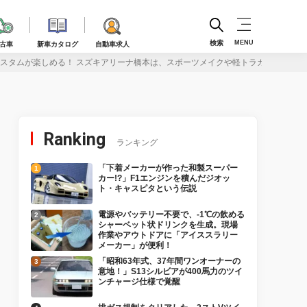
検索
MENU
古車
新車カタログ
自動車求人
カスタムが楽しめる！ スズキアリーナ橋本は、スポーツメイクや軽トラカスタムにも
Ranking
ランキング
「下着メーカーが作った和製スーパー
カー!?」F1エンジンを積んだジオッ
ト・キャスピタという伝説
電源やバッテリー不要で、-1℃の飲める
シャーベット状ドリンクを生成。現場
作業やアウトドアに「アイススラリー
メーカー」が便利！
「昭和63年式、37年間ワンオーナーの
意地！」S13シルビアが400馬力のツイ
ンチャージ仕様で覚醒