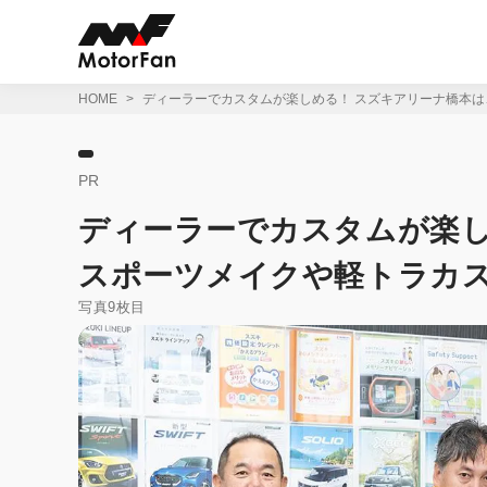
コ
ン
テ
ン
ツ
HOME
ディーラーでカスタムが楽しめる！ スズキアリーナ橋本
へ
ス
キ
PR
ッ
プ
ディーラーでカスタムが楽し
スポーツメイクや軽トラカ
写真9枚目