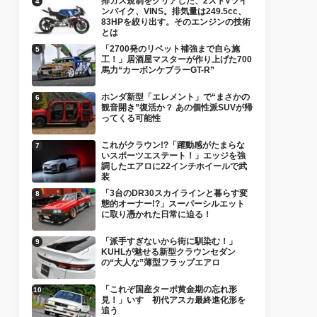
排ガス規制をクリアした、2ストVツイ
ンバイク、VINS。排気量は249.5cc、
83HPを絞り出す。そのエンジンの技術
とは
「2700発のリベット補強まで自ら施
工！」居酒屋マスターが作り上げた700
馬力“カーボンケブラーGT-R”
ホンダ新型「エレメント」で“まさかの
観音開き”復活か？ あの個性派SUVが帰
ってくる可能性
これがクラウン!?「躍動感がたまらな
いスポーツエステート！」エッジを強
調したエアロに22インチホイールで武
装
「3台のDR30スカイラインと暮らす変
態的オーナー!?」スーパーシルエット
に取り憑かれた日常に迫る！
「派手すぎないから街に馴染む！」
KUHLが魅せる新型クラウンセダン
の“大人な”薄型フラップエアロ
「これぞ国産ターボ黄金期の忘れ形
見！」いすゞ初代アスカ最終進化形を
追う