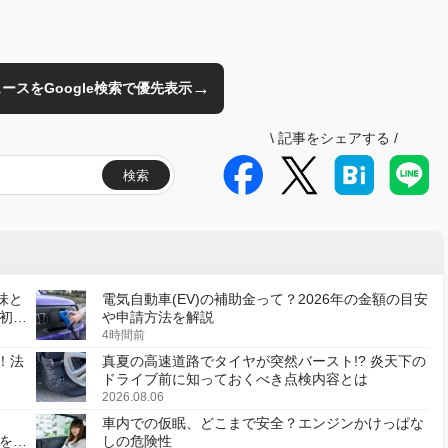
→
のニュースをGoogle検索で優先表示
\
記事をシェアする
/
検索
味と
電気自動車(EV)の補助金って？2026年の金額の目安
初の
や申請方法を解説
4時間前
！法
真夏の高速道路でタイヤが突然バースト!? 炎天下の
ドライブ前に知っておくべき点検内容とは
2026.08.06
車内での仮眠、どこまで安全？エンジンかけっぱな
様を変
しの危険性