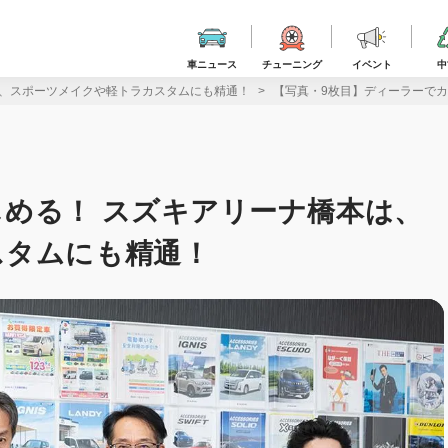
車ニュース
チューニング
イベント
中
は、スポーツメイクや軽トラカスタムにも精通！
【写真・9枚目】ディーラーで
める！ スズキアリーナ橋本は、
スタムにも精通！