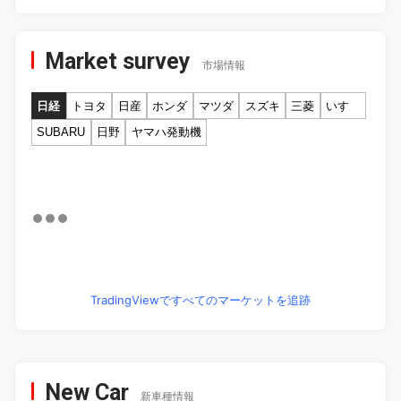
Market survey
市場情報
日経
トヨタ
日産
ホンダ
マツダ
スズキ
三菱
いすゞ
SUBARU
日野
ヤマハ発動機
TradingViewですべてのマーケットを追跡
New Car
新車種情報