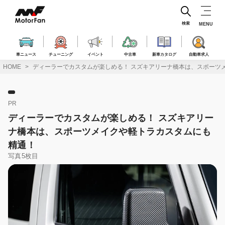
コ
ン
テ
検索
MENU
ン
ツ
へ
車ニュース
チューニング
イベント
中古車
新車カタログ
自動車求人
ス
HOME
ディーラーでカスタムが楽しめる！ スズキアリーナ橋本は、スポーツ
キ
ッ
プ
PR
ディーラーでカスタムが楽しめる！ スズキアリー
ナ橋本は、スポーツメイクや軽トラカスタムにも
精通！
写真5枚目