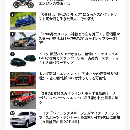
エンジンの技術とは
「GR86は“現代のシルビア”になったのか!?」ドリ
フト黄金期を生きた達人、その答え
「2700発のリベット補強まで自ら施工！」居酒屋マ
スターが作り上げた700馬力“カーボンケブラーGT-
R”
トヨタ 新型ハリアーがさらに精悍に! モデリスタ＆
TRDが専用カスタムパーツを一斉発売、スポーティ
さを大幅パワーアップ!
ホンダ新型「エレメント」で“まさかの観音開き”復
活か？ あの個性派SUVが帰ってくる可能性
「3台のDR30スカイラインと暮らす変態的オーナ
ー!?」スーパーシルエットに取り憑かれた日常に迫
る！
トヨタ「ハイラックスサーフ」がマイナーチェンジ
で「スポーツ・ランナー」を230万円で3代目に追加
【今日は何の日？8月4日】