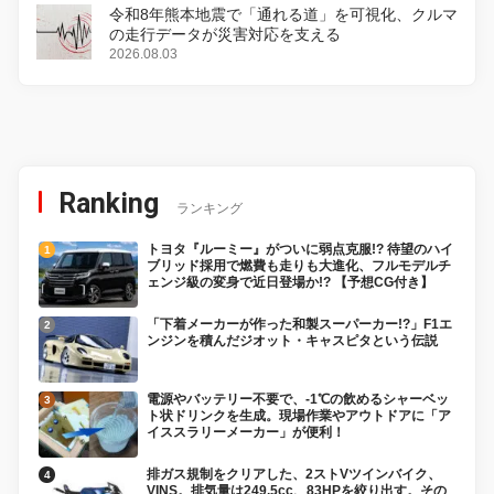
令和8年熊本地震で「通れる道」を可視化、クルマ
の走行データが災害対応を支える
2026.08.03
Ranking
ランキング
トヨタ『ルーミー』がついに弱点克服!? 待望のハイ
ブリッド採用で燃費も走りも大進化、フルモデルチ
ェンジ級の変身で近日登場か!? 【予想CG付き】
「下着メーカーが作った和製スーパーカー!?」F1エ
ンジンを積んだジオット・キャスピタという伝説
電源やバッテリー不要で、-1℃の飲めるシャーベッ
ト状ドリンクを生成。現場作業やアウトドアに「ア
イススラリーメーカー」が便利！
排ガス規制をクリアした、2ストVツインバイク、
VINS。排気量は249.5cc、83HPを絞り出す。その