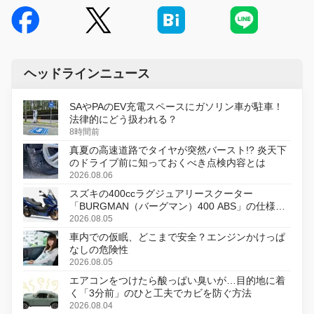
ヘッドラインニュース
SAやPAのEV充電スペースにガソリン車が駐車！
法律的にどう扱われる？
8時間前
真夏の高速道路でタイヤが突然バースト!? 炎天下
のドライブ前に知っておくべき点検内容とは
2026.08.06
スズキの400ccラグジュアリースクーター
「BURGMAN（バーグマン）400 ABS」の仕様を
変更し、8月18日に発売
2026.08.05
車内での仮眠、どこまで安全？エンジンかけっぱ
なしの危険性
2026.08.05
エアコンをつけたら酸っぱい臭いが…目的地に着
く「3分前」のひと工夫でカビを防ぐ方法
2026.08.04