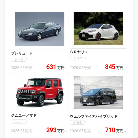
ＧＲヤリス
プレリュード
トヨタ
ホンダ
631
845
2026.08発売
万円
～
2026.08発売
万円
～
ジムニーノマド
ヴェルファイアハイブリッド
スズキ
トヨタ
293
710
2026.07発売
万円
～
2026.06発売
万円
～