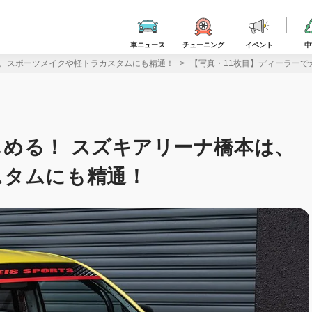
車ニュース
チューニング
イベント
中
は、スポーツメイクや軽トラカスタムにも精通！
【写真・11枚目】ディーラーで
める！ スズキアリーナ橋本は、
スタムにも精通！