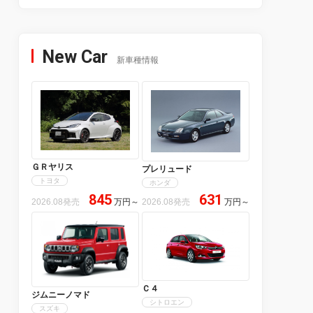
New Car
新車種情報
ＧＲヤリス
プレリュード
トヨタ
ホンダ
845
631
2026.08発売
万円
～
2026.08発売
万円
～
Ｃ４
ジムニーノマド
シトロエン
スズキ