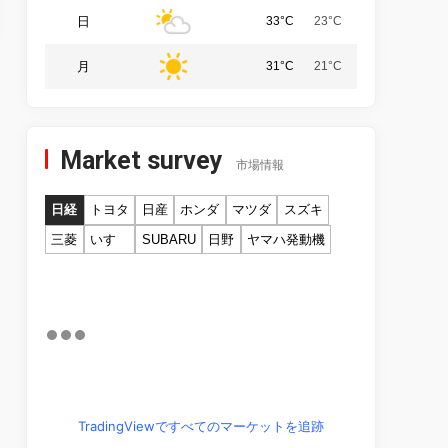
日
33°C
23°C
月
31°C
21°C
Market survey
市場情報
日経
トヨタ
日産
ホンダ
マツダ
スズキ
三菱
いすゞ
SUBARU
日野
ヤマハ発動機
TradingViewですべてのマーケットを追跡