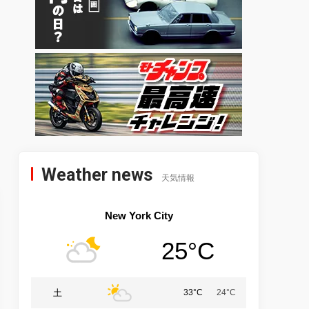
Weather news
天気情報
New York City
25°C
土
33°C
24°C