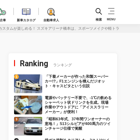
検索
MENU
古車
新車カタログ
自動車求人
カスタムが楽しめる！ スズキアリーナ橋本は、スポーツメイクや軽トラカスタムに
Ranking
ランキング
「下着メーカーが作った和製スーパー
カー!?」F1エンジンを積んだジオッ
ト・キャスピタという伝説
電源やバッテリー不要で、-1℃の飲める
シャーベット状ドリンクを生成。現場
作業やアウトドアに「アイススラリー
メーカー」が便利！
「昭和63年式、37年間ワンオーナーの
意地！」S13シルビアが400馬力のツイ
ンチャージ仕様で覚醒