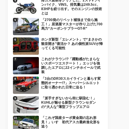
排ガス規制をクリアした、2ストVツイ
ンバイク、VINS。排気量は249.5cc、
83HPを絞り出す。そのエンジンの技術
とは
「2700発のリベット補強まで自ら施
工！」居酒屋マスターが作り上げた700
馬力“カーボンケブラーGT-R”
ホンダ新型「エレメント」で“まさかの
観音開き”復活か？ あの個性派SUVが帰
ってくる可能性
これがクラウン!?「躍動感がたまらな
いスポーツエステート！」エッジを強
調したエアロに22インチホイールで武
装
「3台のDR30スカイラインと暮らす変
態的オーナー!?」スーパーシルエット
に取り憑かれた日常に迫る！
「派手すぎないから街に馴染む！」
KUHLが魅せる新型クラウンセダン
の“大人な”薄型フラップエアロ
「これぞ国産ターボ黄金期の忘れ形
見！」いすゞ初代アスカ最終進化形を
追う