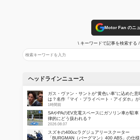
Motor Fan 
\
キーワードで記事を検索する
/
ヘッドラインニュース
ガス・ヴァン・サントが“黄色い車”に込めた意
は？名作『マイ・プライベート・アイダホ』が
デジタルリマスター版で復活
1時間前
SAやPAのEV充電スペースにガソリン車が駐車
律的にどう扱われる？
2026.08.07
スズキの400ccラグジュアリースクーター
「BURGMAN（バーグマン）400 ABS」の仕