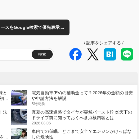
→
のニュースをGoogle検索で優先表示
\
記事をシェアする
/
検索
味と
電気自動車(EV)の補助金って？2026年の金額の目安
初の
や申請方法を解説
5時間前
！法
真夏の高速道路でタイヤが突然バースト!? 炎天下の
ドライブ前に知っておくべき点検内容とは
2026.08.06
車内での仮眠、どこまで安全？エンジンかけっぱな
様を変
しの危険性