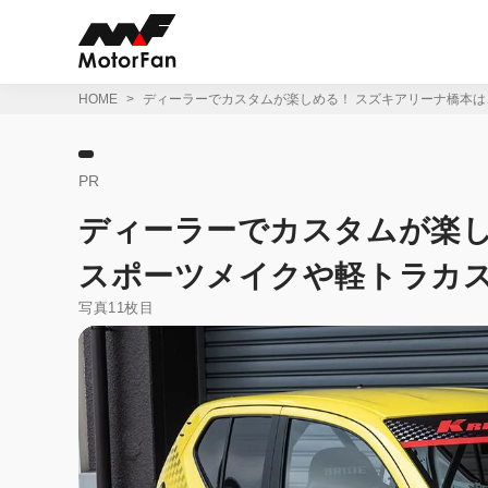
コ
ン
テ
ン
ツ
HOME
ディーラーでカスタムが楽しめる！ スズキアリーナ橋本
へ
ス
キ
PR
ッ
プ
ディーラーでカスタムが楽し
スポーツメイクや軽トラカ
写真11枚目