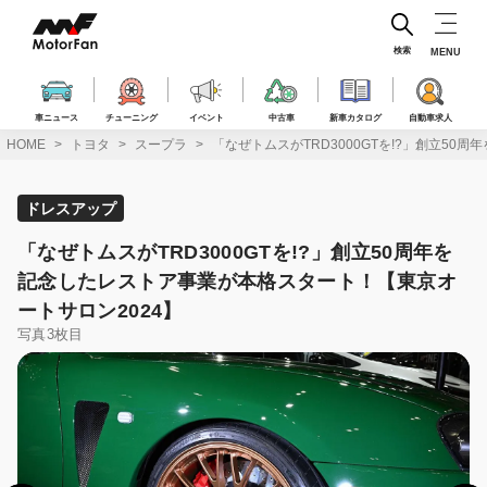
コ
ン
テ
検索
MENU
ン
ツ
へ
車ニュース
チューニング
イベント
中古車
新車カタログ
自動車求人
ス
HOME
トヨタ
スープラ
「なぜトムスがTRD3000GTを!?」創立5
キ
ッ
プ
ドレスアップ
「なぜトムスがTRD3000GTを!?」創立50周年を
記念したレストア事業が本格スタート！【東京オ
ートサロン2024】
写真3枚目