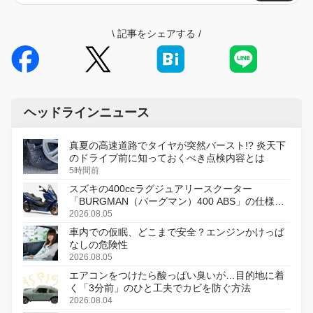
\
記事をシェアする
/
ヘッドラインニュース
真夏の高速道路でタイヤが突然バースト!? 炎天下
のドライブ前に知っておくべき点検内容とは
5時間前
スズキの400ccラグジュアリースクーター
「BURGMAN（バーグマン）400 ABS」の仕様を
変更し、8月18日に発売
2026.08.05
車内での仮眠、どこまで安全？エンジンかけっぱ
なしの危険性
2026.08.05
エアコンをつけたら酸っぱい臭いが…目的地に着
く「3分前」のひと工夫でカビを防ぐ方法
2026.08.04