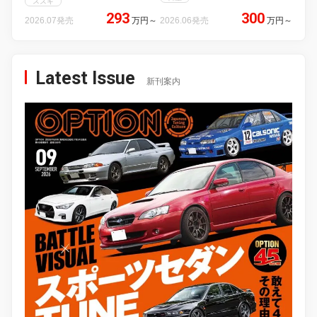
スズキ
293
300
2026.07発売
万円
～
2026.06発売
万円
～
Latest Issue
新刊案内