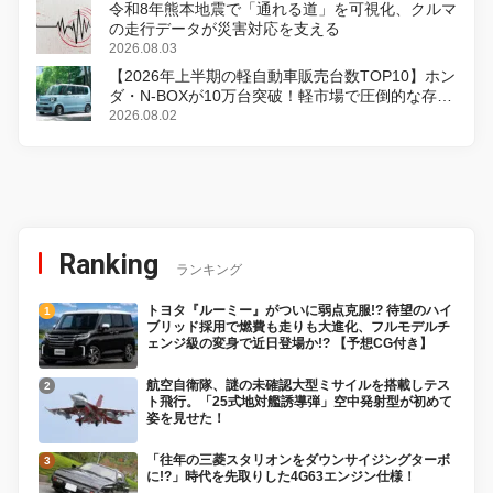
令和8年熊本地震で「通れる道」を可視化、クルマ
の走行データが災害対応を支える
2026.08.03
【2026年上半期の軽自動車販売台数TOP10】ホン
ダ・N-BOXが10万台突破！軽市場で圧倒的な存在
感
2026.08.02
Ranking
ランキング
トヨタ『ルーミー』がついに弱点克服!? 待望のハイ
ブリッド採用で燃費も走りも大進化、フルモデルチ
ェンジ級の変身で近日登場か!? 【予想CG付き】
航空自衛隊、謎の未確認大型ミサイルを搭載しテス
ト飛行。「25式地対艦誘導弾」空中発射型が初めて
姿を見せた！
「往年の三菱スタリオンをダウンサイジングターボ
に!?」時代を先取りした4G63エンジン仕様！