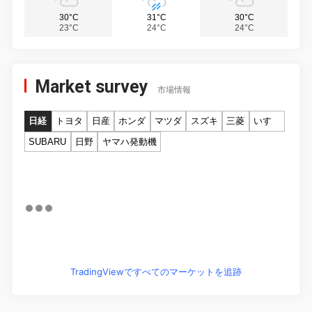
30°C
31°C
30°C
23°C
24°C
24°C
Market survey
市場情報
日経
トヨタ
日産
ホンダ
マツダ
スズキ
三菱
いすゞ
SUBARU
日野
ヤマハ発動機
TradingViewですべてのマーケットを追跡