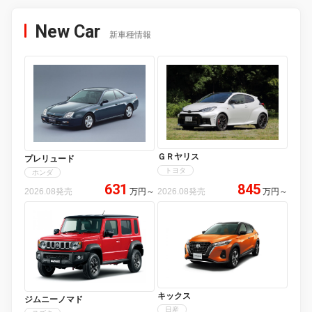
New Car
新車種情報
ＧＲヤリス
プレリュード
トヨタ
ホンダ
631
845
2026.08発売
万円
～
2026.08発売
万円
～
キックス
ジムニーノマド
日産