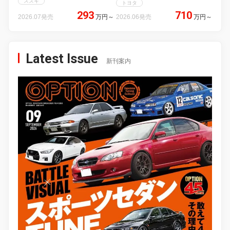
スズキ
トヨタ
293
710
2026.07発売
万円
～
2026.06発売
万円
～
Latest Issue
新刊案内