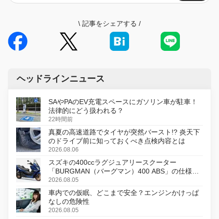
\
記事をシェアする
/
ヘッドラインニュース
SAやPAのEV充電スペースにガソリン車が駐車！
法律的にどう扱われる？
22時間前
真夏の高速道路でタイヤが突然バースト!? 炎天下
のドライブ前に知っておくべき点検内容とは
2026.08.06
スズキの400ccラグジュアリースクーター
「BURGMAN（バーグマン）400 ABS」の仕様を
変更し、8月18日に発売
2026.08.05
車内での仮眠、どこまで安全？エンジンかけっぱ
なしの危険性
2026.08.05