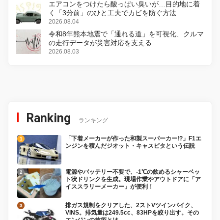
エアコンをつけたら酸っぱい臭いが…目的地に着
く「3分前」のひと工夫でカビを防ぐ方法
2026.08.04
令和8年熊本地震で「通れる道」を可視化、クルマ
の走行データが災害対応を支える
2026.08.03
Ranking
ランキング
「下着メーカーが作った和製スーパーカー!?」F1エ
ンジンを積んだジオット・キャスピタという伝説
電源やバッテリー不要で、-1℃の飲めるシャーベッ
ト状ドリンクを生成。現場作業やアウトドアに「ア
イススラリーメーカー」が便利！
排ガス規制をクリアした、2ストVツインバイク、
VINS。排気量は249.5cc、83HPを絞り出す。その
エンジンの技術とは