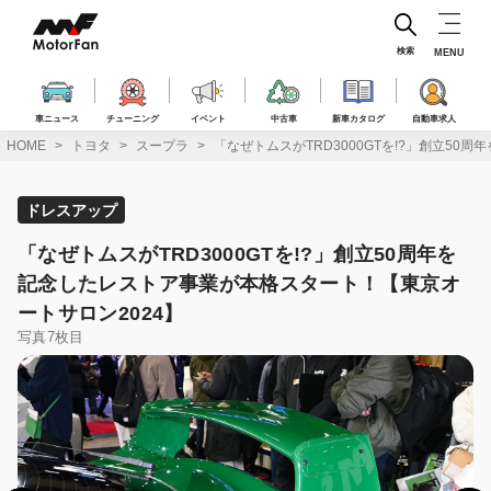
コ
ン
テ
検索
MENU
ン
ツ
へ
車ニュース
チューニング
イベント
中古車
新車カタログ
自動車求人
ス
HOME
トヨタ
スープラ
「なぜトムスがTRD3000GTを!?」創立5
キ
ッ
プ
ドレスアップ
「なぜトムスがTRD3000GTを!?」創立50周年を
記念したレストア事業が本格スタート！【東京オ
ートサロン2024】
写真7枚目