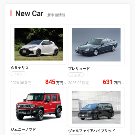
New Car
新車種情報
ＧＲヤリス
プレリュード
トヨタ
ホンダ
845
631
2026.08発売
万円
～
2026.08発売
万円
～
ジムニーノマド
ヴェルファイアハイブリッド