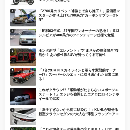
「2700発のリベット補強まで自ら施工！」居酒屋マ
スターが作り上げた700馬力“カーボンケブラーGT-
R”
「昭和63年式、37年間ワンオーナーの意地！」S13
シルビアが400馬力のツインチャージ仕様で覚醒
ホンダ新型「エレメント」で“まさかの観音開き”復
活か？ あの個性派SUVが帰ってくる可能性
「3台のDR30スカイラインと暮らす変態的オーナ
ー!?」スーパーシルエットに取り憑かれた日常に迫
る！
これがクラウン!?「躍動感がたまらないスポーツエ
ステート！」エッジを強調したエアロに22インチホ
イールで武装
「派手すぎないから街に馴染む！」KUHLが魅せる
新型クラウンセダンの“大人な”薄型フラップエアロ
「これぞ国産ターボ黄金期の忘れ形見！」いすゞ初