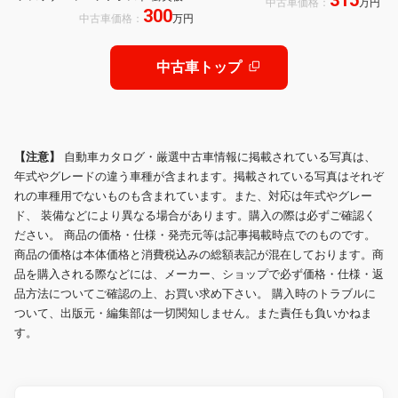
315
中古車価格：
万円
300
軽減システム オートマチックハイビ
中古車価格：
万円
ーム オートライト LEDヘッドランプ
スマートキー
中古車トップ
【注意】
自動車カタログ・厳選中古車情報に掲載されている写真は、
年式やグレードの違う車種が含まれます。掲載されている写真はそれぞ
れの車種用でないものも含まれています。また、対応は年式やグレー
ド、 装備などにより異なる場合があります。購入の際は必ずご確認く
ださい。 商品の価格・仕様・発売元等は記事掲載時点でのものです。
商品の価格は本体価格と消費税込みの総額表記が混在しております。商
品を購入される際などには、メーカー、ショップで必ず価格・仕様・返
品方法についてご確認の上、お買い求め下さい。 購入時のトラブルに
ついて、出版元・編集部は一切関知しません。また責任も負いかねま
す。