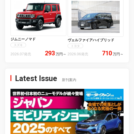
ジムニーノマド
ヴェルファイアハイブリッド
スズキ
トヨタ
293
710
2026.07発売
万円
～
2026.06発売
万円
～
Latest Issue
新刊案内