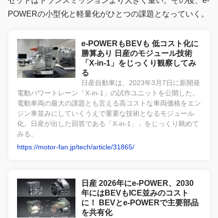
セットはトランスミッションより大きく重い。その後、e-
POWERの小型化と軽量化がひとつの課題となっていく。
e-POWERもBEVも 低コスト化に
勝算あり 日産のモジュール技術
「X-in-1」をじっくり観察してみ
る
日産自動車は、2023年3月7日に新開発
電動パワートレーン「X-in-1」の試作ユニットを公開した。
電動車両の最大の課題とも言える高コストな車両価格をエン
ジン車並みにしていくうえで重要な技術となるモジュール
化。日産が出した回答である「X-in-1」」をじっくり眺めて
みる。
https://motor-fan.jp/tech/article/31865/
日産 2026年にe-POWER、2030
年にはBEVもICE並みのコスト
に！ BEVとe-POWERで主要部品
を共有化