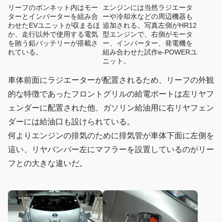
リーフのボンネット内はモー
エンジンには当然ラジエータ
ターとインバーターを組み合
ーや冷却水などの周辺機器も
わせたEVユニットが収まるほ
追加される。写真左側がHR12
か、走行以外で使用する電気
型エンジンで、右側がモータ
を賄う鉛バッテリーが搭載さ
ー、インバーター、発電機を
れている。
組み合わせた試作e-POWERユ
ニット。
車体前面にラジエーターが配置されるため、リーフの外観
的な特徴であったフロントグリルの給電ポートは左リヤフ
ェンダーに配置された他、ガソリン給油用に右リヤフェン
ダーには給油口も設けられている。
何よりエンジンの排気のために排気管が車体下面に左側を
這い、リヤバンパー左にマフラーを設置しているのがリー
フとの大きな違いだ。