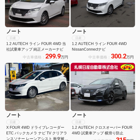
ノート
ノート
日産
日産
1.2 AUTECH ライン FOUR 4WD 当
1.2 AUTECH ライン FOUR 4WD
社試乗車アップ 純正メーカーナビ
NissanConnectナビ
299.9
300.2
中古車価格：
万円
中古車価格：
万円
ノート
ノート
日産
日産
X FOUR 4WD ドライブレコーダー
1.2 AUTECH クロスオーバー FOUR
ETC バックカメラ ナビ TV クリアラ
4WD 試乗車アップ 横滑り防止
ンスソナー レーンアシスト 衝突被害