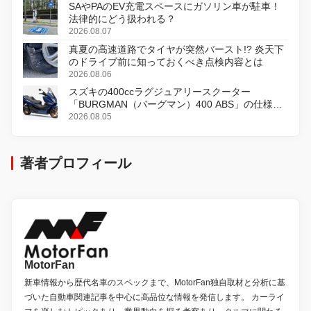
SAやPAのEV充電スペースにガソリン車が駐車！
法律的にどう扱われる？
2026.08.07
真夏の高速道路でタイヤが突然バースト!? 炎天下
のドライブ前に知っておくべき点検内容とは
2026.08.06
スズキの400ccラグジュアリースクーター
「BURGMAN（バーグマン）400 ABS」の仕様を
変更し、8月18日に発売
2026.08.05
著者プロフィール
MotorFan
新車情報から歴代名車のスペックまで、MotorFan独自取材と分析に基
づいた自動車関連記事を中心に高品位な情報を発信します。 カーライ