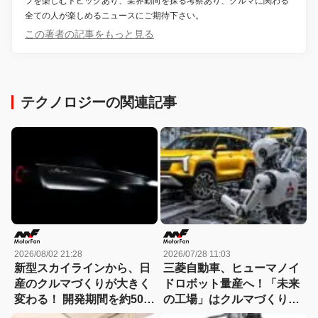
フを楽しむトピックあり、業界動向を探る考察あり、クルマに関わる
全ての人が楽しめるニュースにご期待下さい。
この著者の記事をもっと見る
テクノロジーの関連記事
2026/08/02 21:28
2026/07/28 11:03
新型スカイラインから、日
三菱自動車、ヒューマノイ
産のクルマづくりが大きく
ドロボット量産へ！「未来
変わる！ 開発期間を約50か
の工場」はクルマづくりを
月から30か月へと大幅短縮
どう変えるのか