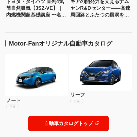
トヨタ・ダイハツ 直列4気
キアの開発力を支えるナム
筒自然吸気【3SZ-VE】｜
ヤンR&Dセンター――高速
内燃機関超基礎講座 〜名作
周回路とふたつの風洞を訪
エンジン図鑑
ねる
Motor-Fanオリジナル自動車カタログ
リーフ
ノート
日産
日産
自動車カタログトップ