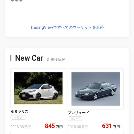
TradingViewですべてのマーケットを追跡
New Car
新車種情報
ＧＲヤリス
プレリュード
トヨタ
ホンダ
845
631
2026.08発売
万円
～
2026.08発売
万円
～