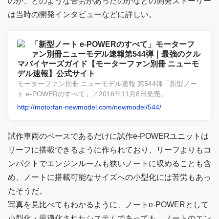
のか、どのような苦労があったのかなどの開発ストーリー
は当時の開発インタビューなどに詳しい。
「新型ノート e-POWERのすべて」モーターフ
ァン別冊ニューモデル速報第544弾｜最強のクル
マバイヤーズガイド【モーターファン別冊 ニューモ
デル速報】公式サイト
モーターファン別冊 ニューモデル速報 第544弾「新型ノー
ト e-POWERのすべて」／2016年11月8日発売。
http://motorfan-newmodel.com/newmodel/544/
試作車両のベースであるだけに試作e-POWERユニットは
リーフに搭載できるように作られており、リーフよりもコ
ンパクトでエンジンルームも狭いノートに収めることも含
め、ノートに搭載可能なサイズへの小型化には苦労もあっ
たそうだ。
写真を見比べてもわかるように、ノートe-POWERとして
小型化・最適化されたシステムであっても、ノートのエン