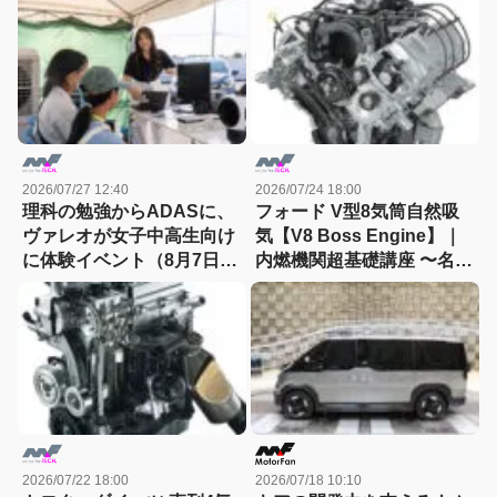
2026/07/27 12:40
2026/07/24 18:00
理科の勉強からADASに、
フォード V型8気筒自然吸
ヴァレオが女子中高生向け
気【V8 Boss Engine】｜
に体験イベント（8月7日締
内燃機関超基礎講座 〜名作
切）
エンジン図鑑
2026/07/22 18:00
2026/07/18 10:10