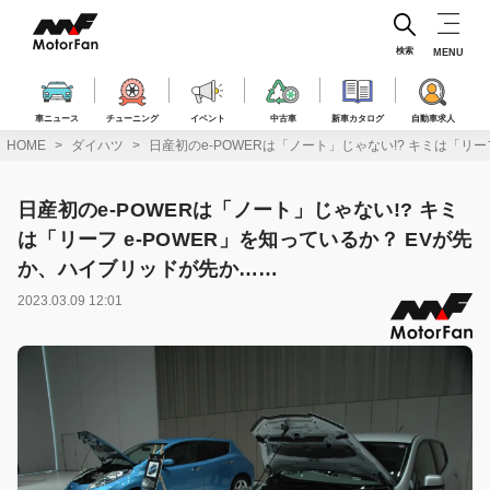
コ
ン
テ
検索
MENU
ン
ツ
へ
車ニュース
チューニング
イベント
中古車
新車カタログ
自動車求人
ス
HOME
ダイハツ
日産初のe-POWERは「ノート」じゃない!? キミは「リ
キ
ッ
プ
日産初のe-POWERは「ノート」じゃない!? キミ
は「リーフ e-POWER」を知っているか？ EVが先
か、ハイブリッドが先か……
2023.03.09 12:01