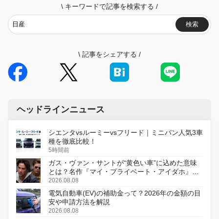
\
キーワードで記事を検索する
/
検索
\
記事をシェアする
/
ヘッドラインニュース
シエンタvsルーミーvsフリード｜ミニバン人気3車
種を徹底比較！
5時間前
ガス・ヴァン・サントが“黄色い車”に込めた意味
とは？名作『マイ・プライベート・アイダホ』が
初のデジタルリマスター版で復活
2026.08.08
電気自動車(EV)の補助金って？2026年の金額の目
安や申請方法を解説
2026.08.08