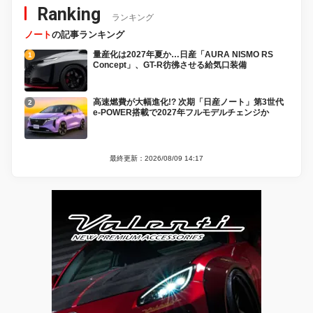
Ranking
ランキング
ノート
の記事ランキング
量産化は2027年夏か…日産「AURA NISMO RS
Concept」、GT-R彷彿させる給気口装備
高速燃費が大幅進化!? 次期「日産ノート」第3世代
e-POWER搭載で2027年フルモデルチェンジか
最終更新：2026/08/09 14:17