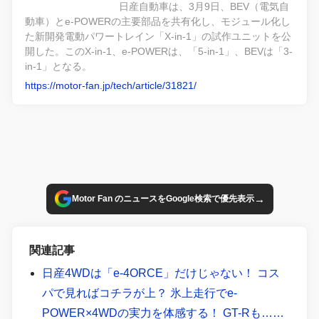
日産自動車は、3月9日、BEV（電気自
動車）とe-POWERの主要部品を共有化し、モジュール化し
た新開発電動パワートレイン「X-in-1」の試作ユニットを公
開した。このX-in-1、e-POWERは、「5-in-1」、BEVは「3-
in-1」となる。
https://motor-fan.jp/tech/article/31821/
→
Motor Fan のニュースをGoogle検索で優先表示
関連記事
日産4WDは「e-4ORCE」だけじゃない！ コス
パで見ればコチラが上？ 氷上走行でe-
POWER×4WDの実力を体感する！ GT-Rも……