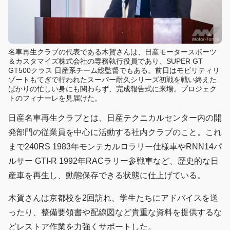
名車再生クラブの代表である木賀さんは、日産モータースポーツ
＆カスタマイズ株式会社の専務執行役員であり、SUPER GT
GT500クラス 日産系チーム総監督でもある。前日はモビリティリ
ゾートもてぎで行われたスーパー耐久シリーズ初戦を戦い終えた
ばかりの忙しい身にも関わらず、完成報告式に来場。プロジェク
トのフィナーレを見届けた。
日産名車再生クラブとは、日産テクニカルセンター内の開
発部門の従業員を中心に活動する社内クラブのこと。これ
まで240RS 1983年モンテカルロラリー仕様車やRNN14パ
ルサー GTI-R 1992年RACラリー参戦車など、歴史的な日
産車を再生し、動態保存できる状態に仕上げている。
木賀さんは京都校を2回訪れ、学生たちにアドバイスを送
ったり、整備要領書や配線図など貴重な資料を提供するな
どレストア作業を力強くサポートした。