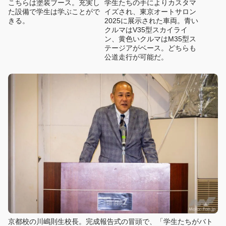
こちらは塗装ブース。充実し
学生たちの手によりカスタマ
た設備で学生は学ぶことがで
イズされ、東京オートサロン
きる。
2025に展示された車両。青い
クルマはV35型スカイライ
ン、黄色いクルマはM35型ス
テージアがベース。どちらも
公道走行が可能だ。
京都校の川嶋則生校長。完成報告式の冒頭で、「学生たちがバト