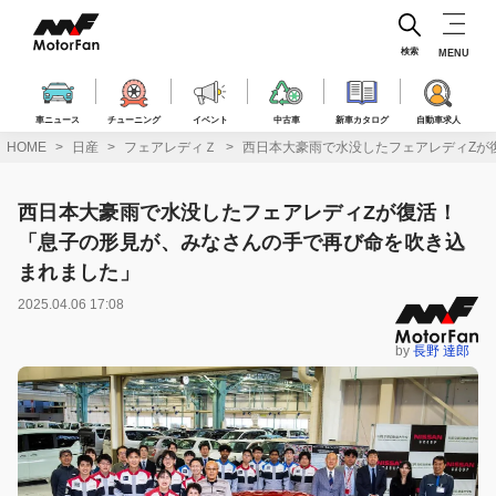
コ
ン
テ
検索
MENU
ン
ツ
へ
車ニュース
チューニング
イベント
中古車
新車カタログ
自動車求人
ス
HOME
日産
フェアレディＺ
西日本大豪雨で水没したフェアレディZが
キ
ッ
プ
西日本大豪雨で水没したフェアレディZが復活！
「息子の形見が、みなさんの手で再び命を吹き込
まれました」
2025.04.06 17:08
by
長野 達郎