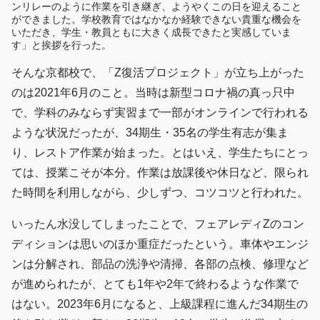
ンリレーのように作業を引き継ぎ、ようやくこの日を迎えること
ができました。学校教育ではなかなか経験できない貴重な機会を
いただき、学生・教員ともに大きく成長できたと実感していま
す」と挨拶を行った。
そんな京都校で、「Z復活プロジェクト」が立ち上がった
のは2021年6月のこと。当時は新型コロナ禍の真っ只中
で、学科のみならず実習まで一部がオンラインで行われる
ような状況だったが、34期生・35名の学生有志が集ま
り、レストア作業が始まった。とはいえ、学生たちにとっ
ては、授業こそが本分。作業は放課後や休日など、限られ
た時間を利用しながら、少しずつ、コツコツと行われた。
いったん水没してしまったことで、フェアレディZのコン
ディションは思いのほか重症だったという。車体やエンジ
ンは分解され、部品の洗浄や清掃、各部の点検、修理など
が進められたが、とても1年や2年で終わるような作業で
はない。2023年6月になると、上級課程に進んだ34期生の