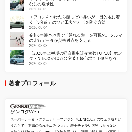
なしの危険性
2026.08.05
エアコンをつけたら酸っぱい臭いが…目的地に着
く「3分前」のひと工夫でカビを防ぐ方法
2026.08.04
令和8年熊本地震で「通れる道」を可視化、クルマ
の走行データが災害対応を支える
2026.08.03
【2026年上半期の軽自動車販売台数TOP10】ホン
ダ・N-BOXが10万台突破！軽市場で圧倒的な存在
感
2026.08.02
著者プロフィール
ゲンロクWeb
スーパーカー＆ラグジュアリーマガジン『GENROQ』のウェブ版とい
うことで、本誌の流れを汲みつつも、若干チャラい内容も厭わない、
本誌とは別のインクルーシブな編集部です。辞書で最も美しい言葉は