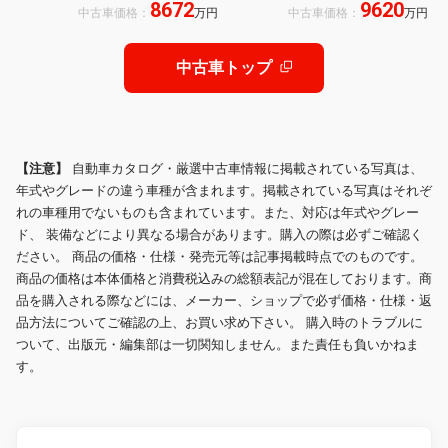
8672
9620
ンPKG フロントリフト カーボンロ
シート 18inセンターロック式アルミ
中古車価格：
万円
中古車価格：
万円
ールケージ
スピードライン ボンネットピン リア
ウィング 3点エアリフト
中古車トップ
【注意】
自動車カタログ・厳選中古車情報に掲載されている写真は、
年式やグレードの違う車種が含まれます。掲載されている写真はそれぞ
れの車種用でないものも含まれています。また、対応は年式やグレー
ド、 装備などにより異なる場合があります。購入の際は必ずご確認く
ださい。 商品の価格・仕様・発売元等は記事掲載時点でのものです。
商品の価格は本体価格と消費税込みの総額表記が混在しております。商
品を購入される際などには、メーカー、ショップで必ず価格・仕様・返
品方法についてご確認の上、お買い求め下さい。 購入時のトラブルに
ついて、出版元・編集部は一切関知しません。また責任も負いかねま
す。