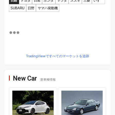
日経
トヨタ
日産
ホンダ
マツダ
スズキ
三菱
いすゞ
SUBARU
日野
ヤマハ発動機
TradingViewですべてのマーケットを追跡
New Car
新車種情報