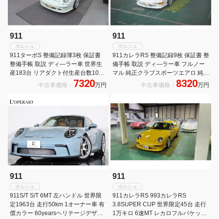
911
911
ポルシェ
ポルシェ
911ターボS 整備記録簿3枚 保証書
911カレラRS 整備記録9枚 保証書 整
整備手帳 取説 ディ―ラー車 世界生
備手帳 取説 ディ―ラー車 フルノー
産183台 リアダクト付生産台数10台
マル 純正クラブスポーツエアロ 純正
7320
8320
リトロニック レッドキャリパー
スピードラインアルミホイール レッ
中古車価格：
万円
中古車価格：
万円
ドキャリパー 純正フルバケットシー
ト
911
911
ポルシェ
ポルシェ
911S/T S/T 6MT 左ハンドル 世界限
911カレラRS 993カレラRS
定1963台 走行50km 1オーナー車 有
3.8SUPER CUP 世界限定45台 走行
償カラー 60yearsヘリテージデザイ
1万キロ 6速MT レカロフルバケット