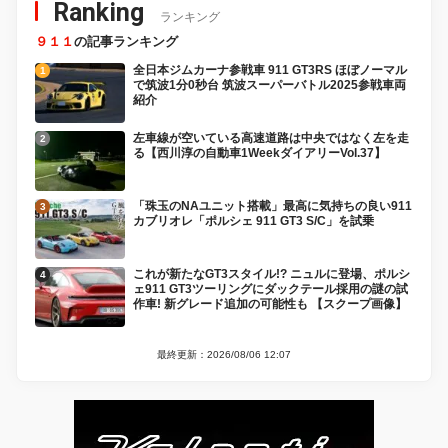
Ranking
ランキング
９１１
の記事ランキング
全日本ジムカーナ参戦車 911 GT3RS ほぼノーマル
で筑波1分0秒台 筑波スーパーバトル2025参戦車両
紹介
左車線が空いている高速道路は中央ではなく左を走
る【西川淳の自動車1WeekダイアリーVol.37】
「珠玉のNAユニット搭載」最高に気持ちの良い911
カブリオレ「ポルシェ 911 GT3 S/C」を試乗
これが新たなGT3スタイル!? ニュルに登場、ポルシ
ェ911 GT3ツーリングにダックテール採用の謎の試
作車! 新グレード追加の可能性も 【スクープ画像】
最終更新：2026/08/06 12:07