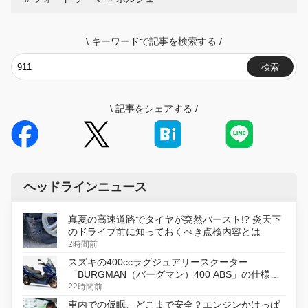
\
キーワードで記事を検索する
/
検索
\
記事をシェアする
/
ヘッドラインニュース
真夏の高速道路でタイヤが突然バースト!? 炎天下
のドライブ前に知っておくべき点検内容とは
2時間前
スズキの400ccラグジュアリースクーター
「BURGMAN（バーグマン）400 ABS」の仕様を
変更し、8月18日に発売
22時間前
車内での仮眠、どこまで安全？エンジンかけっぱ