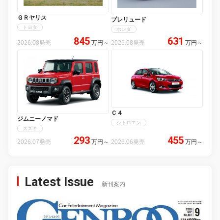
ＧＲヤリス
プレリュード
トヨタ
ホンダ
845
631
2026.08発売
万円
～
2026.08発売
万円
～
Ｃ４
ジムニーノマド
シトロエン
スズキ
293
455
2026.07発売
万円
～
2026.06発売
万円
～
Latest Issue
新刊案内