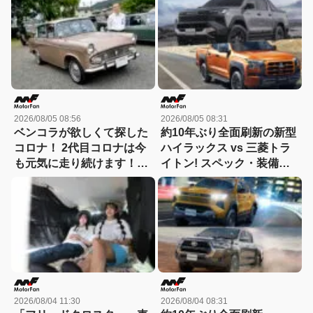
車中泊もできる【Hondaキ
底比較して分かった決定的
ャンプ】
な違い 【新型ハイラックス
徹底比較】
2026/08/05 08:56
2026/08/05 08:31
ベンコラが欲しくて探した
約10年ぶり全面刷新の新型
コロナ！ 2代目コロナは今
ハイラックス vs 三菱トラ
も元気に走り続けます！
イトン! スペック・装備・
【花見の里で感謝の集いや
価格を比較、勝った点/惜し
ります！】
い点を徹底検証! 【新型ハ
イラックス 徹底比較】
2026/08/04 11:30
2026/08/04 08:31