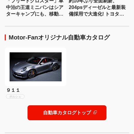
「フリードクロスター」車
約10年ぶり全面刷新、
中泊の王道ミニバンはシア
204psディーゼルと最新装
ターキャンプにも、移動オ
備採用で大進化! トヨタ新
フィスにも対応する
型『ハイラックス』を旧型
【Hondaキャンプ】
と徹底比較! 【新型ハイラ
ックス 徹底比較】
Motor-Fanオリジナル自動車カタログ
９１１
ポルシェ
自動車カタログトップ