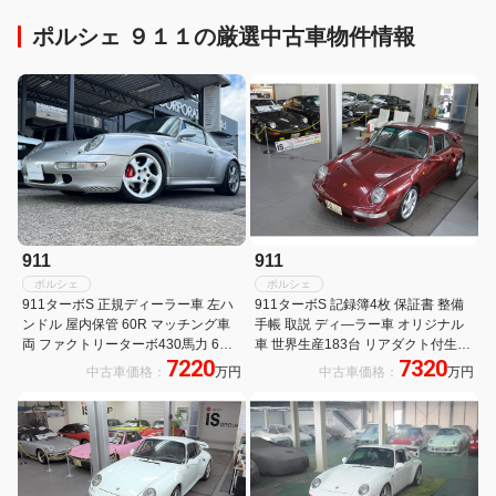
ポルシェ ９１１の厳選中古車物件情報
911
911
ポルシェ
ポルシェ
911ターボS 正規ディーラー車 左ハ
911ターボS 記録簿4枚 保証書 整備
ンドル 屋内保管 60R マッチング車
手帳 取説 ディ―ラー車 オリジナル
両 ファクトリーターボ430馬力 6速
車 世界生産183台 リアダクト付生産
7220
7320
MT 販売台数世界183台 空冷最終モ
台数10台 オールレザーインテリア
中古車価格：
万円
中古車価格：
万円
デル ブラックレザースポーツシート
フルパワーシート シートヒーター サ
新車取説 保証書 記録簿有り
ンルーフ リトロニック