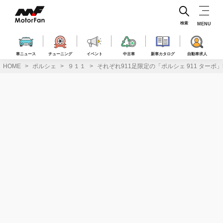
コ
ン
テ
検索
MENU
ン
ツ
へ
車ニュース
チューニング
イベント
中古車
新車カタログ
自動車求人
ス
HOME
ポルシェ
９１１
それぞれ911足限定の「ポルシェ 911 ター
キ
ッ
プ