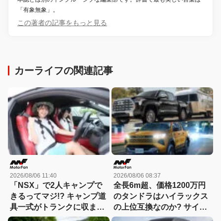
「有象無象」。
この著者の記事をもっと見る
カーライフの関連記事
2026/08/06 11:40
2026/08/06 08:37
「NSX」で2人キャンプで
全長6m超、価格1200万円
きるってマジ!? キャンプ道
のタンドラはハイラックス
具一式がトランクに収まっ
の上位互換なのか? サイ
た！「シビックRS」なら
ズ・装備・走り・価格を徹