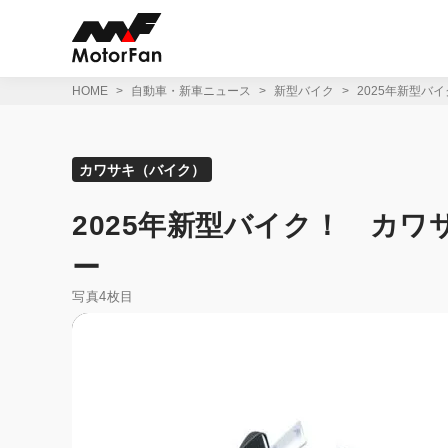
コ
ン
テ
ン
ツ
HOME
自動車・新車ニュース
新型バイク
2025年新型バイ
へ
ス
キ
ッ
カワサキ（バイク）
プ
2025年新型バイク！ カワサキ
ー
写真4枚目