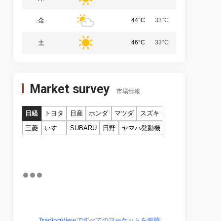
金
44°C
33°C
土
46°C
33°C
Market survey
市場情報
日経
トヨタ
日産
ホンダ
マツダ
スズキ
三菱
いすゞ
SUBARU
日野
ヤマハ発動機
TradingViewですべてのマーケットを追跡