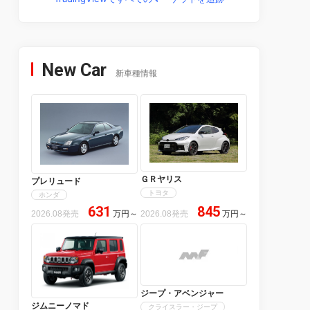
New Car
新車種情報
ＧＲヤリス
プレリュード
トヨタ
ホンダ
631
845
2026.08発売
万円
～
2026.08発売
万円
～
ジープ・アベンジャー
ジムニーノマド
クライスラー・ジープ