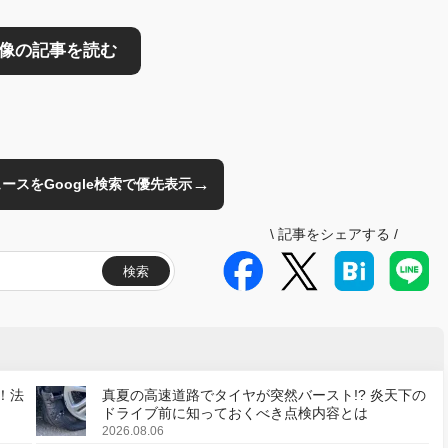
→
のニュースをGoogle検索で優先表示
\
記事をシェアする
/
検索
！法
真夏の高速道路でタイヤが突然バースト!? 炎天下の
ドライブ前に知っておくべき点検内容とは
2026.08.06