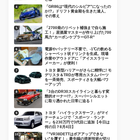
「GR86は“現代のシルビア”になったの
か!?」ドリフト黄金期を生きた達人、
その答え
「2700発のリベット補強まで自ら施
工！」居酒屋マスターが作り上げた700
馬力“カーボンケブラーGT-R”
電源やバッテリー不要で、-1℃の飲める
シャーベット状ドリンクを生成。現場
作業やアウトドアに「アイススラリー
メーカー」が便利！
トヨタ 新型ハリアーがさらに精悍に! モ
デリスタ＆TRDが専用カスタムパーツ
を一斉発売、スポーティさを大幅パワ
ーアップ!
「3台のDR30スカイラインと暮らす変
態的オーナー!?」スーパーシルエット
に取り憑かれた日常に迫る！
トヨタ「ハイラックスサーフ」がマイ
ナーチェンジで「スポーツ・ランナ
ー」を230万円で3代目に追加【今日は
何の日？8月4日】
「”VR38DETTはボアアップできな
い”を覆す！」最先端の溶射技術が切り