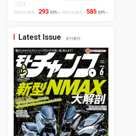
スズキ
293
585
2026.07発売
万円
～
2026.06発売
万円
～
Latest Issue
新刊案内