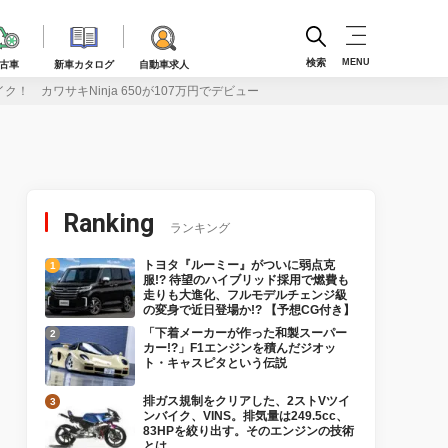
検索
MENU
古車
新車カタログ
自動車求人
ク！ カワサキNinja 650が107万円でデビュー
Ranking
ランキング
トヨタ『ルーミー』がついに弱点克
服!? 待望のハイブリッド採用で燃費も
走りも大進化、フルモデルチェンジ級
の変身で近日登場か!? 【予想CG付き】
「下着メーカーが作った和製スーパー
カー!?」F1エンジンを積んだジオッ
ト・キャスピタという伝説
排ガス規制をクリアした、2ストVツイ
ンバイク、VINS。排気量は249.5cc、
83HPを絞り出す。そのエンジンの技術
とは