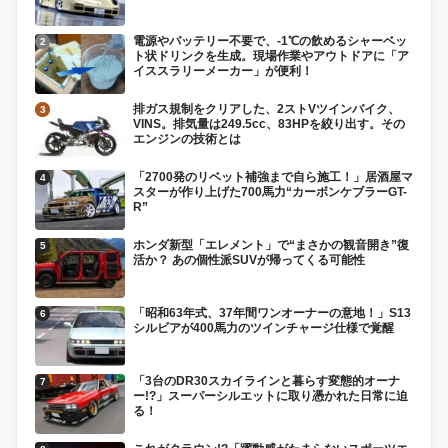
電源やバッテリー不要で、-1℃の飲めるシャーベッ
ト状ドリンクを生成。現場作業やアウトドアに「ア
イススラリーメーカー」が便利！
排ガス規制をクリアした、2ストVツインバイク、
VINS。排気量は249.5cc、83HPを絞り出す。その
エンジンの技術とは
「2700発のリベット補強まで自ら施工！」居酒屋マ
スターが作り上げた700馬力“カーボンケブラーGT-
R”
ホンダ新型「エレメント」で“まさかの観音開き”復
活か？ あの個性派SUVが帰ってくる可能性
「昭和63年式、37年間ワンオーナーの意地！」S13
シルビアが400馬力のツインチャージ仕様で覚醒
「3台のDR30スカイラインと暮らす変態的オーナ
ー!?」スーパーシルエットに取り憑かれた日常に迫
る！