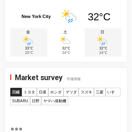
32°C
New York City
金
土
日
33°C
32°C
32°C
25°C
24°C
24°C
Market survey
市場情報
日経
トヨタ
日産
ホンダ
マツダ
スズキ
三菱
いすゞ
SUBARU
日野
ヤマハ発動機