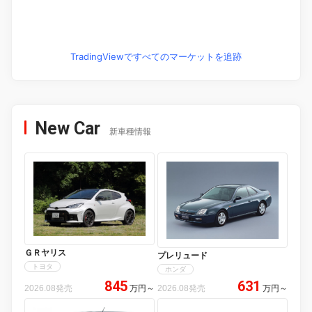
TradingViewですべてのマーケットを追跡
New Car
新車種情報
ＧＲヤリス
プレリュード
トヨタ
ホンダ
845
631
2026.08発売
万円
～
2026.08発売
万円
～