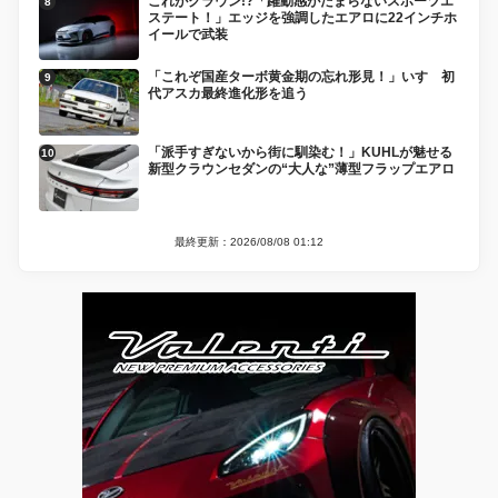
これがクラウン!?「躍動感がたまらないスポーツエ
ステート！」エッジを強調したエアロに22インチホ
イールで武装
「これぞ国産ターボ黄金期の忘れ形見！」いすゞ初
代アスカ最終進化形を追う
「派手すぎないから街に馴染む！」KUHLが魅せる
新型クラウンセダンの“大人な”薄型フラップエアロ
最終更新：2026/08/08 01:12