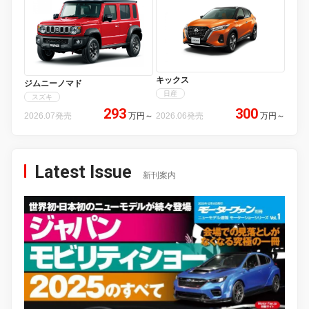
キックス
ジムニーノマド
日産
スズキ
293
300
2026.07発売
万円
～
2026.06発売
万円
～
Latest Issue
新刊案内