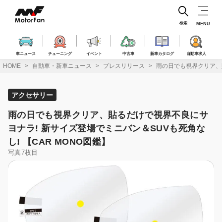
コ
ン
テ
検索
MENU
ン
ツ
へ
車ニュース
チューニング
イベント
中古車
新車カタログ
自動車求人
ス
HOME
自動車・新車ニュース
プレスリリース
雨の日でも視界クリア、貼
キ
ッ
プ
アクセサリー
雨の日でも視界クリア、貼るだけで視界不良にサ
ヨナラ! 新サイズ登場でミニバン＆SUVも死角な
し! 【CAR MONO図鑑】
写真7枚目