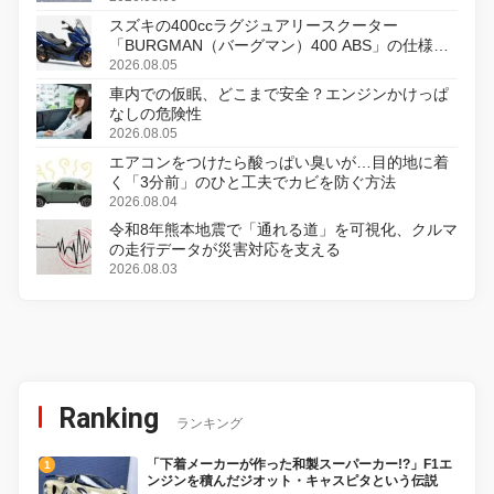
スズキの400ccラグジュアリースクーター
「BURGMAN（バーグマン）400 ABS」の仕様を
変更し、8月18日に発売
2026.08.05
車内での仮眠、どこまで安全？エンジンかけっぱ
なしの危険性
2026.08.05
エアコンをつけたら酸っぱい臭いが…目的地に着
く「3分前」のひと工夫でカビを防ぐ方法
2026.08.04
令和8年熊本地震で「通れる道」を可視化、クルマ
の走行データが災害対応を支える
2026.08.03
Ranking
ランキング
「下着メーカーが作った和製スーパーカー!?」F1エ
ンジンを積んだジオット・キャスピタという伝説