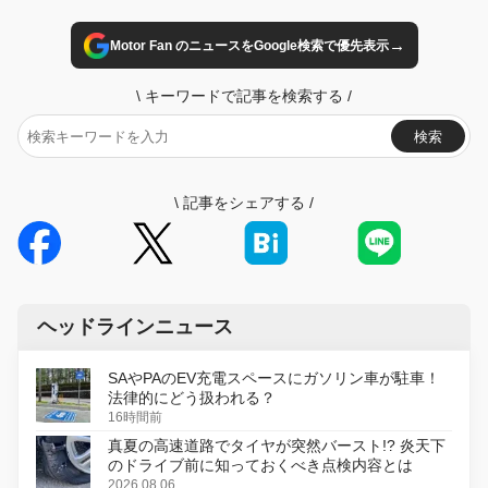
→
Motor Fan のニュースをGoogle検索で優先表示
\
キーワードで記事を検索する
/
検索
\
記事をシェアする
/
ヘッドラインニュース
SAやPAのEV充電スペースにガソリン車が駐車！
法律的にどう扱われる？
16時間前
真夏の高速道路でタイヤが突然バースト!? 炎天下
のドライブ前に知っておくべき点検内容とは
2026.08.06