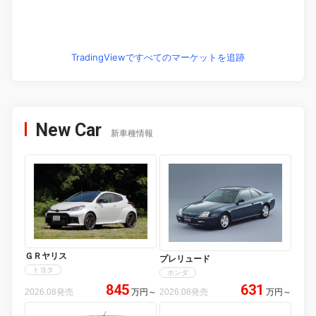
TradingViewですべてのマーケットを追跡
New Car
新車種情報
ＧＲヤリス
プレリュード
トヨタ
ホンダ
845
631
2026.08発売
万円
～
2026.08発売
万円
～