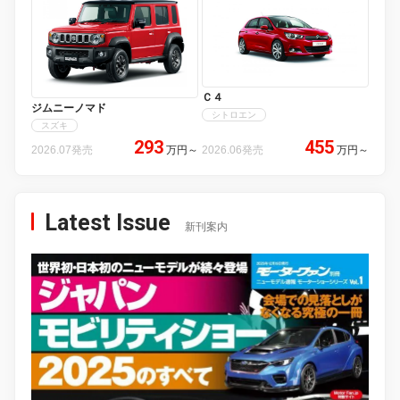
Ｃ４
ジムニーノマド
シトロエン
スズキ
293
455
2026.07発売
万円
～
2026.06発売
万円
～
Latest Issue
新刊案内