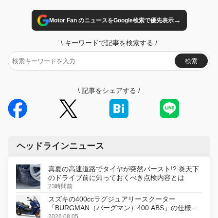
→
Motor Fan のニュースをGoogle検索で優先表示
\
キーワードで記事を検索する
/
検索
\
記事をシェアする
/
ヘッドラインニュース
真夏の高速道路でタイヤが突然バースト!? 炎天下
のドライブ前に知っておくべき点検内容とは
23時間前
スズキの400ccラグジュアリースクーター
「BURGMAN（バーグマン）400 ABS」の仕様を
変更し、8月18日に発売
2026.08.05