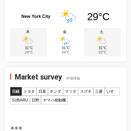
29°C
New York City
木
金
土
31°C
31°C
31°C
24°C
24°C
23°C
Market survey
市場情報
日経
トヨタ
日産
ホンダ
マツダ
スズキ
三菱
いすゞ
SUBARU
日野
ヤマハ発動機