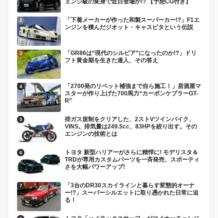
ェンジ級の変身で近日登場か!? 【予想CG付き】
「下着メーカーが作った和製スーパーカー!?」F1エ
ンジンを積んだジオット・キャスピタという伝説
「GR86は“現代のシルビア”になったのか!?」ドリ
フト黄金期を生きた達人、その答え
「2700発のリベット補強まで自ら施工！」居酒屋マ
スターが作り上げた700馬力“カーボンケブラーGT-
R”
排ガス規制をクリアした、2ストVツインバイク、
VINS。排気量は249.5cc、83HPを絞り出す。その
エンジンの技術とは
トヨタ 新型ハリアーがさらに精悍に! モデリスタ＆
TRDが専用カスタムパーツを一斉発売、スポーティ
さを大幅パワーアップ!
「3台のDR30スカイラインと暮らす変態的オーナ
ー!?」スーパーシルエットに取り憑かれた日常に迫
る！