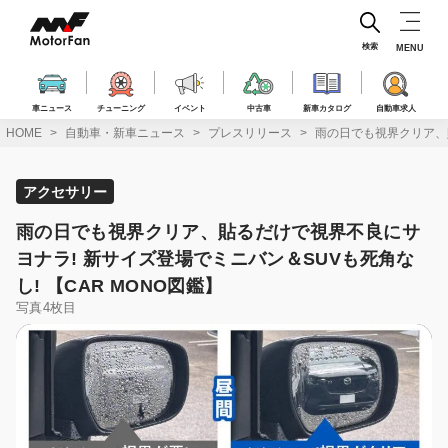
コ
ン
テ
検索
MENU
ン
ツ
へ
車ニュース
チューニング
イベント
中古車
新車カタログ
自動車求人
ス
HOME
自動車・新車ニュース
プレスリリース
雨の日でも視界クリア、貼
キ
ッ
プ
アクセサリー
雨の日でも視界クリア、貼るだけで視界不良にサ
ヨナラ! 新サイズ登場でミニバン＆SUVも死角な
し! 【CAR MONO図鑑】
写真4枚目