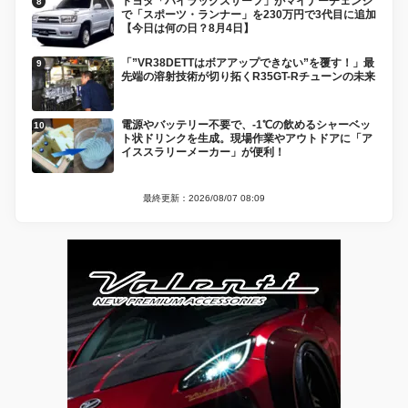
トヨタ「ハイラックスサーフ」がマイナーチェンジ
で「スポーツ・ランナー」を230万円で3代目に追加
【今日は何の日？8月4日】
「”VR38DETTはボアアップできない”を覆す！」最
先端の溶射技術が切り拓くR35GT-Rチューンの未来
電源やバッテリー不要で、-1℃の飲めるシャーベッ
ト状ドリンクを生成。現場作業やアウトドアに「ア
イススラリーメーカー」が便利！
最終更新：2026/08/07 08:09