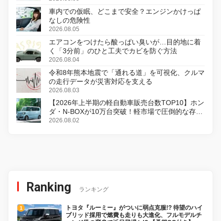
車内での仮眠、どこまで安全？エンジンかけっぱ
なしの危険性
2026.08.05
エアコンをつけたら酸っぱい臭いが…目的地に着
く「3分前」のひと工夫でカビを防ぐ方法
2026.08.04
令和8年熊本地震で「通れる道」を可視化、クルマ
の走行データが災害対応を支える
2026.08.03
【2026年上半期の軽自動車販売台数TOP10】ホン
ダ・N-BOXが10万台突破！軽市場で圧倒的な存在
感
2026.08.02
Ranking
ランキング
トヨタ『ルーミー』がついに弱点克服!? 待望のハイ
ブリッド採用で燃費も走りも大進化、フルモデルチ