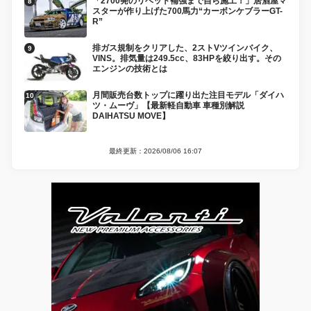
「2700発のリベット補強まで自ら施工！」居酒屋マ
スターが作り上げた700馬力“カーボンケブラーGT-
R”
排ガス規制をクリアした、2ストVツインバイク、
VINS。排気量は249.5cc、83HPを絞り出す。その
エンジンの技術とは
月間販売台数トップに躍り出た注目モデル「ダイハ
ツ・ムーヴ」【最新軽自動車 車種別解説
DAIHATSU MOVE】
最終更新：2026/08/06 16:07