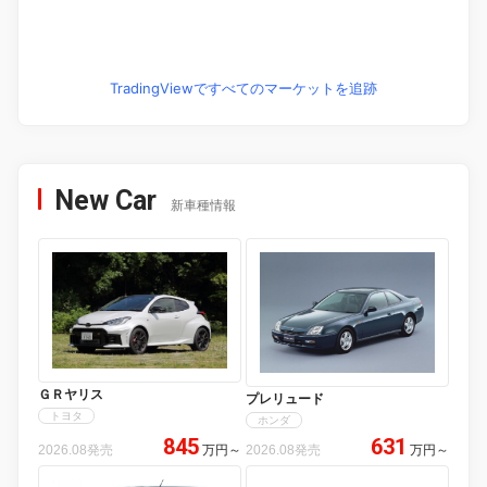
TradingViewですべてのマーケットを追跡
New Car
新車種情報
ＧＲヤリス
プレリュード
トヨタ
ホンダ
845
631
2026.08発売
万円
～
2026.08発売
万円
～