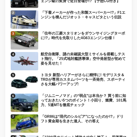
ェンジ級の変身で近日登場か!? 【予想CG付き】
「下着メーカーが作った和製スーパーカー!?」F1エ
ンジンを積んだジオット・キャスピタという伝説
「往年の三菱スタリオンをダウンサイジングターボ
に!?」時代を先取りした4G63エンジン仕様！
航空自衛隊、謎の未確認大型ミサイルを搭載しテス
ト飛行。「25式地対艦誘導弾」空中発射型が初めて
姿を見せた！
トヨタ 新型ハリアーがさらに精悍に! モデリスタ＆
TRDが専用カスタムパーツを一斉発売、スポーティ
さを大幅パワーアップ!
「ジムニーノマド」の“弱点”は本当か？ 買う前に知
っておきたい5つのポイント！小回り、燃費、101馬
力、5速MTを徹底チェック
「GR86は“現代のシルビア”になったのか!?」ドリ
フト黄金期を生きた達人、その答え