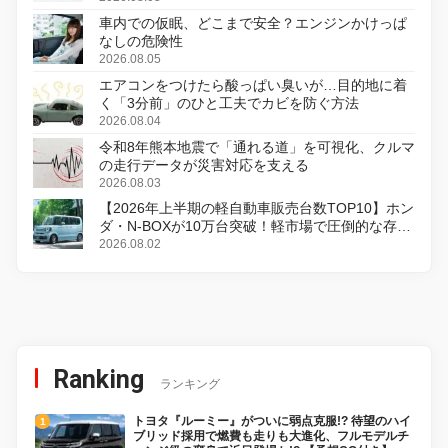
車内での仮眠、どこまで安全？エンジンかけっぱ
なしの危険性
2026.08.05
エアコンをつけたら酸っぱい臭いが…目的地に着
く「3分前」のひと工夫でカビを防ぐ方法
2026.08.04
令和8年熊本地震で「通れる道」を可視化、クルマ
の走行データが災害対応を支える
2026.08.03
【2026年上半期の軽自動車販売台数TOP10】ホン
ダ・N-BOXが10万台突破！軽市場で圧倒的な存在
感
2026.08.02
Ranking
ランキング
トヨタ『ルーミー』がついに弱点克服!? 待望のハイ
ブリッド採用で燃費も走りも大進化、フルモデルチ