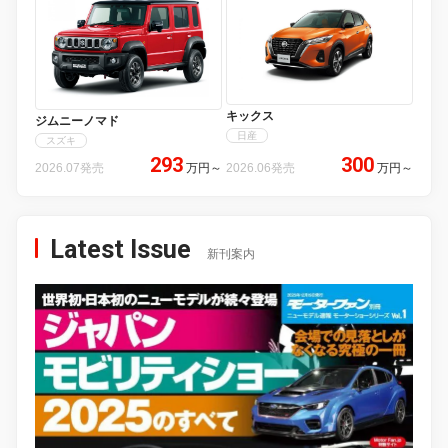
キックス
ジムニーノマド
日産
スズキ
293
300
2026.07発売
万円
～
2026.06発売
万円
～
Latest Issue
新刊案内