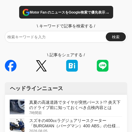
→
Motor Fan のニュースをGoogle検索で優先表示
\
キーワードで記事を検索する
/
検索
\
記事をシェアする
/
ヘッドラインニュース
真夏の高速道路でタイヤが突然バースト!? 炎天下
のドライブ前に知っておくべき点検内容とは
7時間前
スズキの400ccラグジュアリースクーター
「BURGMAN（バーグマン）400 ABS」の仕様を
変更し、8月18日に発売
2026.08.05