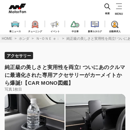
コ
ン
テ
検索
MENU
ン
ツ
へ
車ニュース
チューニング
イベント
中古車
新車カタログ
自動車求人
ス
HOME
ホンダ
Ｎ−ＯＮＥ ｅ：
純正級の美しさと実用性を両立! ついに
キ
ッ
プ
アクセサリー
純正級の美しさと実用性を両立! ついにあのクルマ
に最適化された専用アクセサリーがカーメイトか
ら爆誕!【CAR MONO図鑑】
写真1枚目