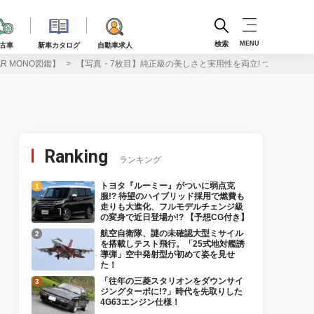
検索
MENU
古車
新車カタログ
自動車求人
 MONO図鑑】
【写真・7枚目】純正級の美しさと実用性を両立! ついにあのク
Ranking
ランキング
トヨタ『ルーミー』がついに弱点克
服!? 待望のハイブリッド採用で燃費も
走りも大進化、フルモデルチェンジ級
の変身で近日登場か!? 【予想CG付き】
航空自衛隊、謎の未確認大型ミサイル
を搭載しテスト飛行。「25式地対艦誘
導弾」空中発射型が初めて姿を見せ
た！
「往年の三菱スタリオンをダウンサイ
ジングターボに!?」時代を先取りした
4G63エンジン仕様！