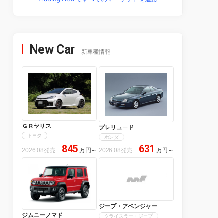
New Car
新車種情報
ＧＲヤリス
プレリュード
トヨタ
ホンダ
845
631
2026.08発売
万円
～
2026.08発売
万円
～
ジープ・アベンジャー
ジムニーノマド
クライスラー・ジープ