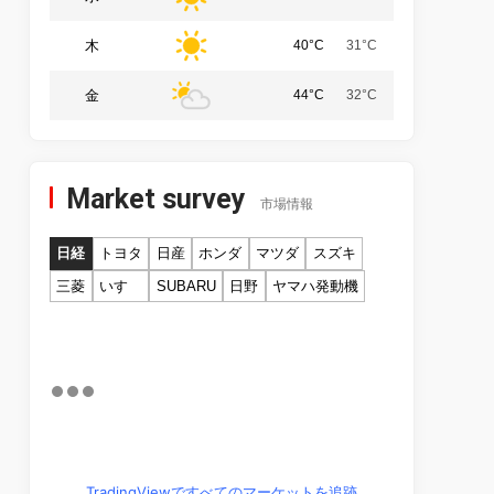
木
40°C
31°C
金
44°C
32°C
Market survey
市場情報
日経
トヨタ
日産
ホンダ
マツダ
スズキ
三菱
いすゞ
SUBARU
日野
ヤマハ発動機
TradingViewですべてのマーケットを追跡