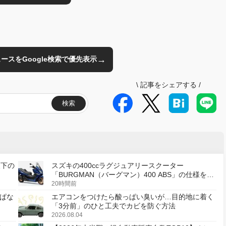
→
のニュースをGoogle検索で優先表示
\
記事をシェアする
/
検索
天下の
スズキの400ccラグジュアリースクーター
「BURGMAN（バーグマン）400 ABS」の仕様を変
更し、8月18日に発売
20時間前
ぱな
エアコンをつけたら酸っぱい臭いが…目的地に着く
「3分前」のひと工夫でカビを防ぐ方法
2026.08.04