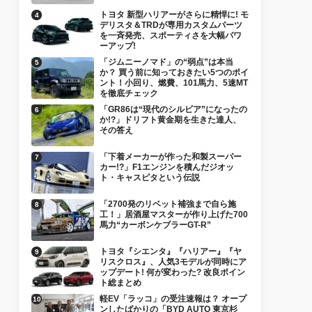
トヨタ 新型ハリアーがさらに精悍に! モ
デリスタ＆TRDが専用カスタムパーツ
を一斉発売、スポーティさを大幅パワ
ーアップ!
「ジムニーノマド」の“弱点”は本当
か？ 買う前に知っておきたい5つのポイ
ント！小回り、燃費、101馬力、5速MT
を徹底チェック
「GR86は“現代のシルビア”になったの
か!?」ドリフト黄金期を生きた達人、
その答え
「下着メーカーが作った和製スーパー
カー!?」F1エンジンを積んだジオッ
ト・キャスピタという伝説
「2700発のリベット補強まで自ら施
工！」居酒屋マスターが作り上げた700
馬力“カーボンケブラーGT-R”
トヨタ『シエンタ』『ハリアー』『ヤ
リスクロス』、人気3モデルが同時にア
ップデート! 何が変わった? 改良ポイン
ト総まとめ
軽EV「ラッコ」の受注速報は？ オープ
ンしたばかりの「BYD AUTO 東京杉