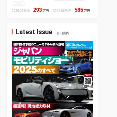
スズキ
293
585
2026.07発売
万円
～
2026.06発売
万円
～
Latest Issue
新刊案内