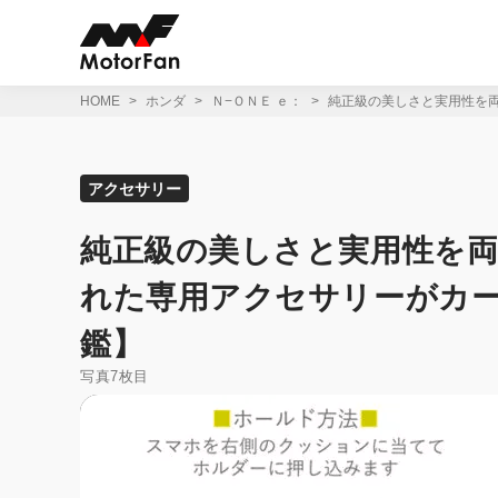
コ
ン
テ
ン
ツ
HOME
ホンダ
Ｎ−ＯＮＥ ｅ：
純正級の美しさと実用性を両
へ
ス
キ
ッ
アクセサリー
プ
純正級の美しさと実用性を両
れた専用アクセサリーがカーメ
鑑】
写真7枚目