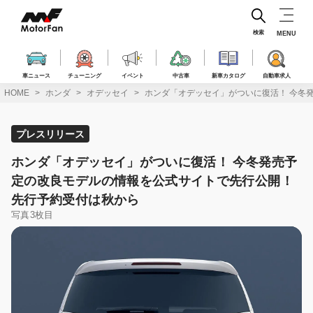
コ
ン
テ
検索
MENU
ン
ツ
へ
車ニュース
チューニング
イベント
中古車
新車カタログ
自動車求人
ス
HOME
ホンダ
オデッセイ
ホンダ「オデッセイ」がついに復活！ 今冬
キ
ッ
プ
プレスリリース
ホンダ「オデッセイ」がついに復活！ 今冬発売予
定の改良モデルの情報を公式サイトで先行公開！
先行予約受付は秋から
写真3枚目