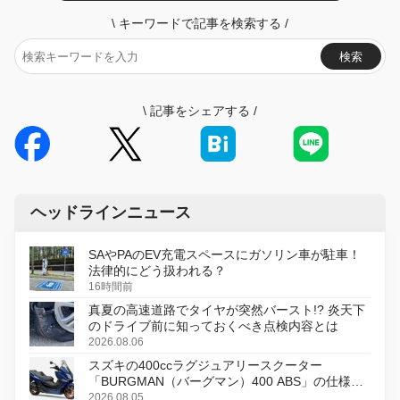
\
キーワードで記事を検索する
/
検索
\
記事をシェアする
/
ヘッドラインニュース
SAやPAのEV充電スペースにガソリン車が駐車！
法律的にどう扱われる？
16時間前
真夏の高速道路でタイヤが突然バースト!? 炎天下
のドライブ前に知っておくべき点検内容とは
2026.08.06
スズキの400ccラグジュアリースクーター
「BURGMAN（バーグマン）400 ABS」の仕様を
変更し、8月18日に発売
2026.08.05