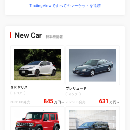
TradingViewですべてのマーケットを追跡
New Car
新車種情報
ＧＲヤリス
プレリュード
トヨタ
ホンダ
845
631
2026.08発売
万円
～
2026.08発売
万円
～