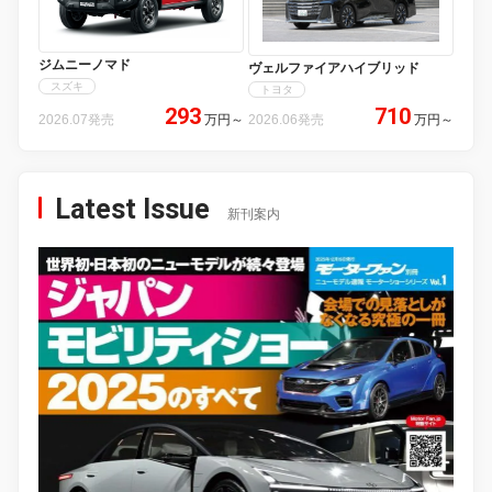
ジムニーノマド
ヴェルファイアハイブリッド
スズキ
トヨタ
293
710
2026.07発売
万円
～
2026.06発売
万円
～
Latest Issue
新刊案内