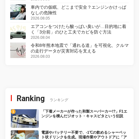
車内での仮眠、どこまで安全？エンジンかけっぱ
なしの危険性
2026.08.05
エアコンをつけたら酸っぱい臭いが…目的地に着
く「3分前」のひと工夫でカビを防ぐ方法
2026.08.04
令和8年熊本地震で「通れる道」を可視化、クルマ
の走行データが災害対応を支える
2026.08.03
Ranking
ランキング
「下着メーカーが作った和製スーパーカー!?」F1エ
ンジンを積んだジオット・キャスピタという伝説
電源やバッテリー不要で、-1℃の飲めるシャーベッ
ト状ドリンクを生成。現場作業やアウトドアに「ア