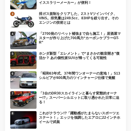
イススラリーメーカー」が便利！
排ガス規制をクリアした、2ストVツインバイク、
VINS。排気量は249.5cc、83HPを絞り出す。その
エンジンの技術とは
「2700発のリベット補強まで自ら施工！」居酒屋マ
スターが作り上げた700馬力“カーボンケブラーGT-
R”
ホンダ新型「エレメント」で“まさかの観音開き”復
活か？ あの個性派SUVが帰ってくる可能性
「昭和63年式、37年間ワンオーナーの意地！」S13
シルビアが400馬力のツインチャージ仕様で覚醒
「3台のDR30スカイラインと暮らす変態的オーナ
ー!?」スーパーシルエットに取り憑かれた日常に迫
る！
これがクラウン!?「躍動感がたまらないスポーツエ
ステート！」エッジを強調したエアロに22インチホ
イールで武装