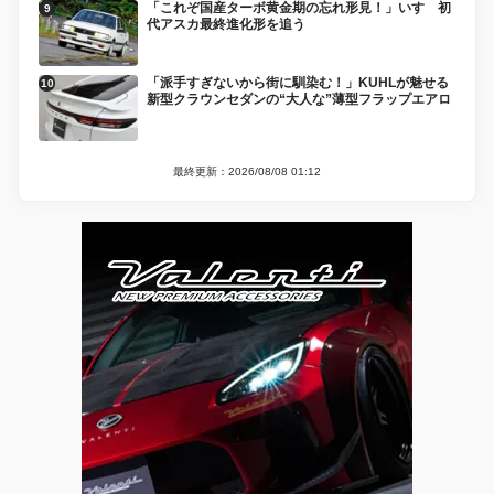
「これぞ国産ターボ黄金期の忘れ形見！」いすゞ初
代アスカ最終進化形を追う
「派手すぎないから街に馴染む！」KUHLが魅せる
新型クラウンセダンの“大人な”薄型フラップエアロ
最終更新：2026/08/08 01:12