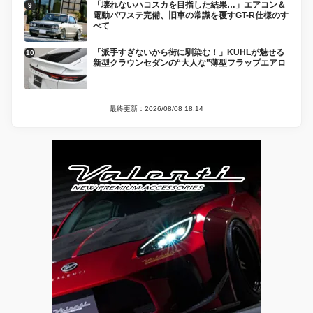
「壊れないハコスカを目指した結果…」エアコン＆
電動パワステ完備、旧車の常識を覆すGT-R仕様のす
べて
「派手すぎないから街に馴染む！」KUHLが魅せる
新型クラウンセダンの“大人な”薄型フラップエアロ
最終更新：2026/08/08 18:14