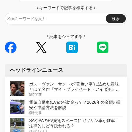
\
キーワードで記事を検索する
/
検索
\
記事をシェアする
/
ヘッドラインニュース
ガス・ヴァン・サントが“黄色い車”に込めた意味
とは？名作『マイ・プライベート・アイダホ』が
初のデジタルリマスター版で復活
5時間前
電気自動車(EV)の補助金って？2026年の金額の目
安や申請方法を解説
9時間前
SAやPAのEV充電スペースにガソリン車が駐車！
法律的にどう扱われる？
2026.08.07