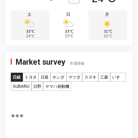
土
日
月
33°C
33°C
31°C
24°C
23°C
21°C
Market survey
市場情報
日経
トヨタ
日産
ホンダ
マツダ
スズキ
三菱
いすゞ
SUBARU
日野
ヤマハ発動機