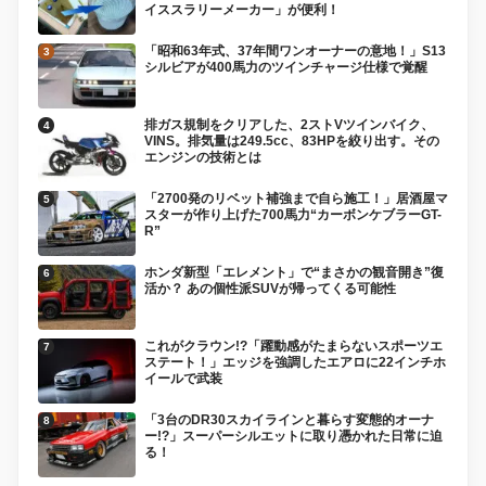
イススラリーメーカー」が便利！
「昭和63年式、37年間ワンオーナーの意地！」S13
シルビアが400馬力のツインチャージ仕様で覚醒
排ガス規制をクリアした、2ストVツインバイク、
VINS。排気量は249.5cc、83HPを絞り出す。その
エンジンの技術とは
「2700発のリベット補強まで自ら施工！」居酒屋マ
スターが作り上げた700馬力“カーボンケブラーGT-
R”
ホンダ新型「エレメント」で“まさかの観音開き”復
活か？ あの個性派SUVが帰ってくる可能性
これがクラウン!?「躍動感がたまらないスポーツエ
ステート！」エッジを強調したエアロに22インチホ
イールで武装
「3台のDR30スカイラインと暮らす変態的オーナ
ー!?」スーパーシルエットに取り憑かれた日常に迫
る！