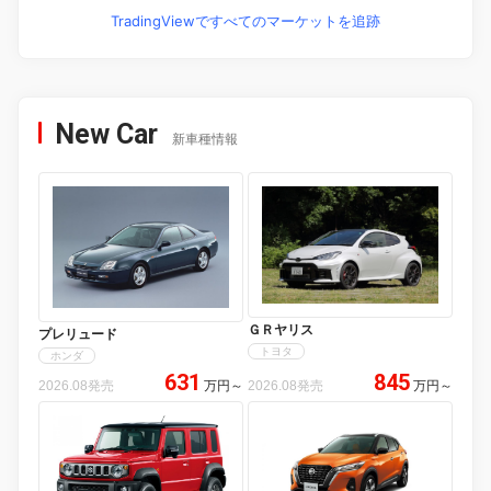
TradingViewですべてのマーケットを追跡
New Car
新車種情報
ＧＲヤリス
プレリュード
トヨタ
ホンダ
631
845
2026.08発売
万円
～
2026.08発売
万円
～