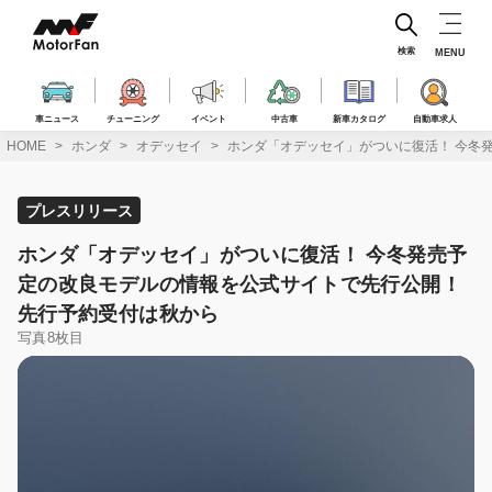
コ
ン
テ
検索
MENU
ン
ツ
へ
車ニュース
チューニング
イベント
中古車
新車カタログ
自動車求人
ス
HOME
ホンダ
オデッセイ
ホンダ「オデッセイ」がついに復活！ 今冬
キ
ッ
プ
プレスリリース
ホンダ「オデッセイ」がついに復活！ 今冬発売予
定の改良モデルの情報を公式サイトで先行公開！
先行予約受付は秋から
写真8枚目