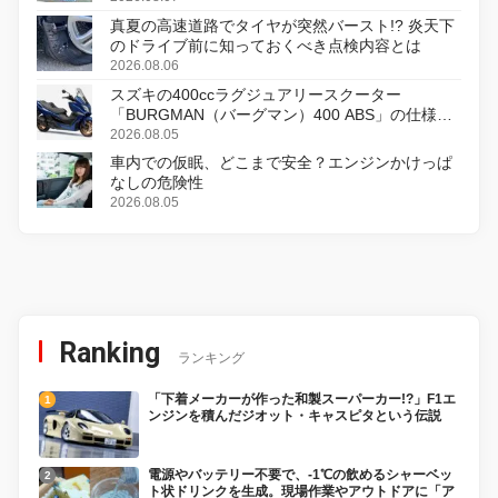
真夏の高速道路でタイヤが突然バースト!? 炎天下
のドライブ前に知っておくべき点検内容とは
2026.08.06
スズキの400ccラグジュアリースクーター
「BURGMAN（バーグマン）400 ABS」の仕様を
変更し、8月18日に発売
2026.08.05
車内での仮眠、どこまで安全？エンジンかけっぱ
なしの危険性
2026.08.05
Ranking
ランキング
「下着メーカーが作った和製スーパーカー!?」F1エ
ンジンを積んだジオット・キャスピタという伝説
電源やバッテリー不要で、-1℃の飲めるシャーベッ
ト状ドリンクを生成。現場作業やアウトドアに「ア