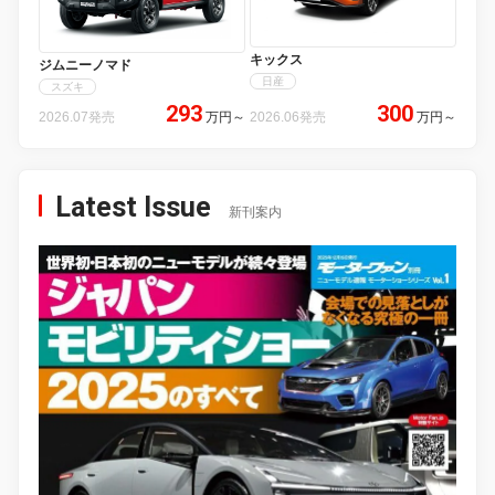
キックス
ジムニーノマド
日産
スズキ
293
300
2026.07発売
万円
～
2026.06発売
万円
～
Latest Issue
新刊案内