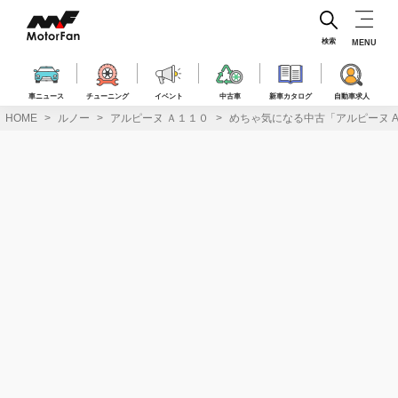
コ
ン
テ
検索
MENU
ン
ツ
へ
車ニュース
チューニング
イベント
中古車
新車カタログ
自動車求人
ス
HOME
ルノー
アルピーヌ Ａ１１０
めちゃ気になる中古「アルピーヌ 
キ
ッ
プ