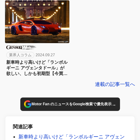
目】
業界人コラム
2024.09.27
新車時より高いけど「ランボル
ギーニ アヴェンタドール」が
欲しい、しかも初期型【今買う
なら、ひょっとしてコレちゃ
連載の記事一覧へ
う？34台目】
→
Motor Fan のニュースをGoogle検索で優先表示
関連記事
新車時より高いけど「ランボルギーニ アヴェン