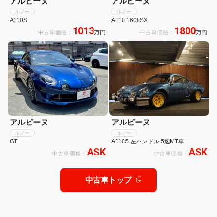
アルピーヌ
アルピーヌ
ルノー
ルノー
A110S
A110 1600SX
1013
1800
中古車価格：
万円
中古車価格：
万円
アルピーヌ
アルピーヌ
ルノー
ルノー
GT
A110S 左ハンドル 5速MT車
ASK
ASK
中古車価格：
中古車価格：
中古車トップ