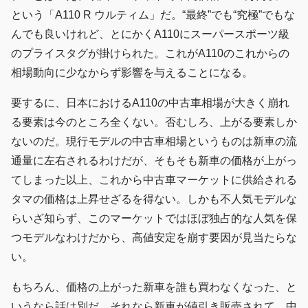
という「A110 R ウルティム」だ。“最終”でも“究極”でもな
んでも良いけれど、とにかくA110にスーパースポーツ級
のプライスタグが掛けられた。これがA110のこれからの
相場動向に少なからず影響を与えることになる。
要するに、日本におけるA110の中古車相場が大きく崩れ
る要素は今のところ全くない。否むしろ、上がる要素しか
ないのだ。現行モデルの中古車相場というものは新車の流
通量に左右されるわけだが、そもそも新車の価格が上がっ
てしまった以上、これから中古車マーケットに供給される
タマの価格は上昇せざるを得ない。しかも不人気モデルな
らいざ知らず、このマーケットではほぼ独占的な人気を保
つモデルなわけだから、高値安定を崩す要因が見当たらな
い。
もちろん、価格の上がった新車を誰も買わなくなった、と
いうなら話は別だ。それなら新車が値引き販売されて、中