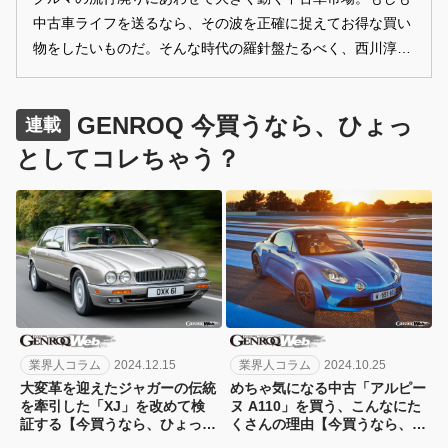
中古車ライフを送るなら、その波を正確に捉えてお得な買い
物をしたいものだ。そんな時代の羅針盤たるべく、西川淳が
「今」買いのクルマを紹介する。第34回は「レヴエルト」の
登場によって、ランボルギーニの先代フラッグシップとなっ
GENROQ 今買うなら、ひょっ
た「アヴェンタドール」、その初期型である。
連載
としてコレちゃう？
業界人コラム
2024.12.15
業界人コラム
2024.10.25
大変革を迎えたジャガーの伝統
めちゃ気になる中古「アルピー
を牽引した「XJ」を改めて検
ヌ A110」を買う、こんなにた
証する【今買うなら、ひょっと
くさんの理由【今買うなら、ひ
してコレちゃう？36台目】
ょっとしてコレちゃう？35台