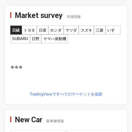
Market survey
市場情報
日経
トヨタ
日産
ホンダ
マツダ
スズキ
三菱
いすゞ
SUBARU
日野
ヤマハ発動機
TradingViewですべてのマーケットを追跡
New Car
新車種情報