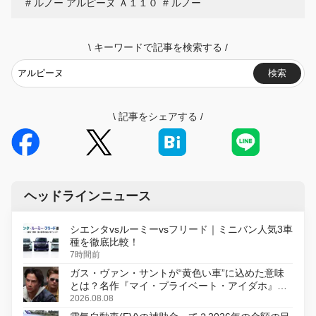
ルノー アルピーヌ Ａ１１０
ルノー
\
キーワードで記事を検索する
/
検索
\
記事をシェアする
/
ヘッドラインニュース
シエンタvsルーミーvsフリード｜ミニバン人気3車
種を徹底比較！
7時間前
ガス・ヴァン・サントが“黄色い車”に込めた意味
とは？名作『マイ・プライベート・アイダホ』が
初のデジタルリマスター版で復活
2026.08.08