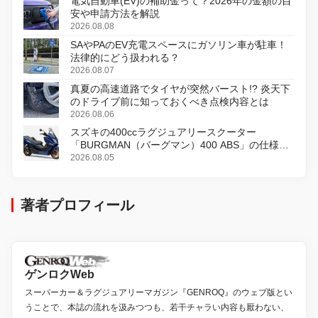
電気自動車(EV)の補助金って？2026年の金額の目
安や申請方法を解説
2026.08.08
SAやPAのEV充電スペースにガソリン車が駐車！
法律的にどう扱われる？
2026.08.07
真夏の高速道路でタイヤが突然バースト!? 炎天下
のドライブ前に知っておくべき点検内容とは
2026.08.06
スズキの400ccラグジュアリースクーター
「BURGMAN（バーグマン）400 ABS」の仕様を
変更し、8月18日に発売
2026.08.05
著者プロフィール
ゲンロクWeb
スーパーカー＆ラグジュアリーマガジン『GENROQ』のウェブ版とい
うことで、本誌の流れを汲みつつも、若干チャラい内容も厭わない、