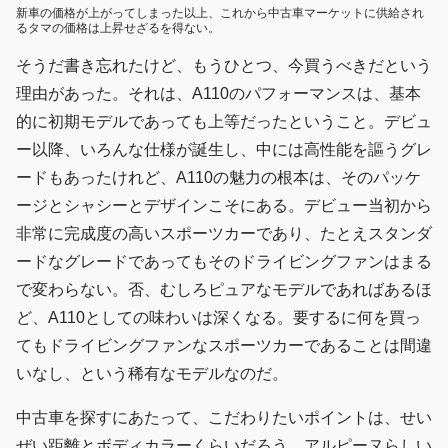
新車の価格が上がってしまった以上、これから中古車マーケットに供給され
るタマの価格は上昇せざるを得ない。
そうだ書き忘れたけど、もうひとつ、今買うべきだという
理由があった。それは、A110のパフォーマンスは、基本
的に初期モデルであっても上等だったということ。デビュ
ー以降、いろんな仕様が誕生し、中には高性能を謳うグレ
ードもあったけれど、A110の魅力の根本は、そのパッケ
ージとシャシーとデザインこそにある。デビュー当初から
非常に完成度の高いスポーツカーであり、たとえスタンダ
ードなグレードであってもそのドライビングファンはまる
で変わらない。否、むしろピュアなモデルであればあるほ
ど、A110としての味わいは深くなる。要するに何を買っ
てもドライビングファンなスポーツカーであることは間違
いなし、という稀有なモデルなのだ。
中古車を探すにあたって、こだわりたいポイントは、せい
ぜい距離とボディカラーくらいだろう。アルピーヌらしい