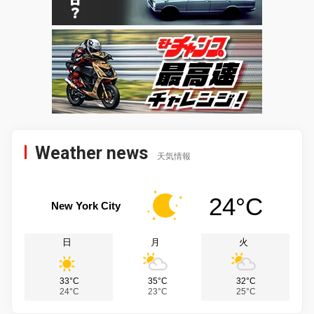
Weather news
天気情報
24°C
New York City
日
月
火
33°C
35°C
32°C
24°C
23°C
25°C