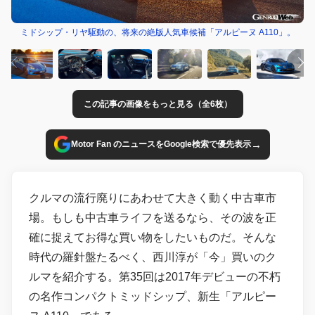
ミドシップ・リヤ駆動の、将来の絶版人気車候補「アルピーヌ A110」。
この記事の画像をもっと見る（全6枚）
→
Motor Fan のニュースをGoogle検索で優先表示
クルマの流行廃りにあわせて大きく動く中古車市
場。もしも中古車ライフを送るなら、その波を正
確に捉えてお得な買い物をしたいものだ。そんな
時代の羅針盤たるべく、西川淳が「今」買いのク
ルマを紹介する。第35回は2017年デビューの不朽
の名作コンパクトミッドシップ、新生「アルピー