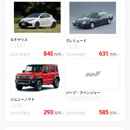
ＧＲヤリス
プレリュード
トヨタ
ホンダ
845
631
2026.08発売
万円
～
2026.08発売
万円
～
ジープ・アベンジャー
クライスラー・ジープ
ジムニーノマド
スズキ
293
585
2026.07発売
万円
～
2026.06発売
万円
～