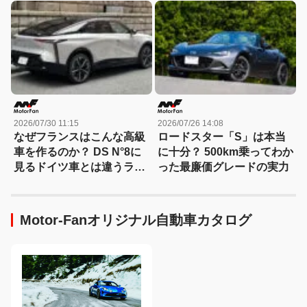
弾」空中発射型が初めて姿
イアリーVol.37】
を見せた！
2026/07/30 11:15
2026/07/26 14:08
なぜフランスはこんな高級
ロードスター「S」は本当
車を作るのか？ DS N°8に
に十分？ 500km乗ってわか
見るドイツ車とは違うラグ
った最廉価グレードの実力
ジュアリー
Motor-Fanオリジナル自動車カタログ