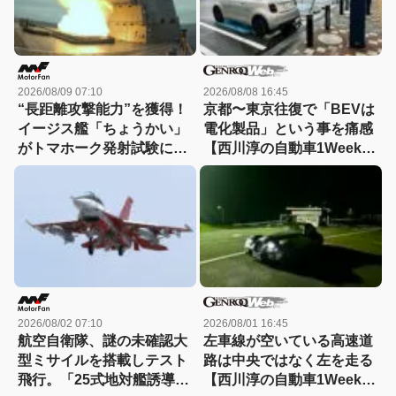
2026/08/09 07:10
2026/08/08 16:45
“長距離攻撃能力”を獲得！
京都〜東京往復で「BEVは
イージス艦「ちょうかい」
電化製品」という事を痛感
がトマホーク発射試験に成
【西川淳の自動車1Weekダ
功
イアリーVol.38】
2026/08/02 07:10
2026/08/01 16:45
航空自衛隊、謎の未確認大
左車線が空いている高速道
型ミサイルを搭載しテスト
路は中央ではなく左を走る
飛行。「25式地対艦誘導
【西川淳の自動車1Weekダ