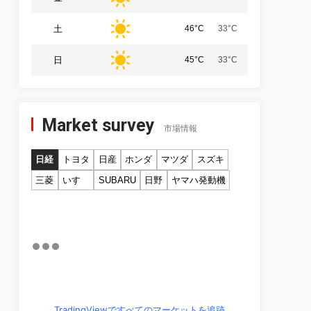
土
46°C
33°C
日
45°C
33°C
Market survey
市場情報
日経
トヨタ
日産
ホンダ
マツダ
スズキ
三菱
いすゞ
SUBARU
日野
ヤマハ発動機
TradingViewですべてのマーケットを追跡