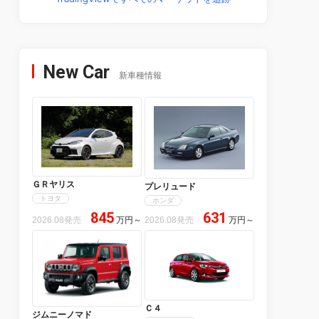
New Car
新車種情報
ＧＲヤリス
プレリュード
トヨタ
ホンダ
845
631
2026.08発売
万円
～
2026.08発売
万円
～
Ｃ４
ジムニーノマド