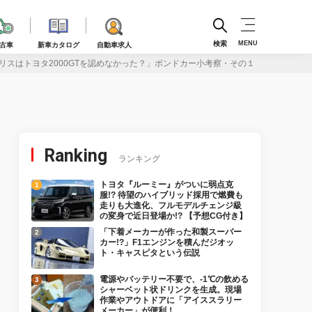
検索
MENU
古車
新車カタログ
自動車求人
リスはトヨタ2000GTを認めなかった？」ボンドカー小考察・その１
Ranking
ランキング
トヨタ『ルーミー』がついに弱点克
服!? 待望のハイブリッド採用で燃費も
走りも大進化、フルモデルチェンジ級
の変身で近日登場か!? 【予想CG付き】
「下着メーカーが作った和製スーパー
カー!?」F1エンジンを積んだジオッ
ト・キャスピタという伝説
電源やバッテリー不要で、-1℃の飲める
シャーベット状ドリンクを生成。現場
作業やアウトドアに「アイススラリー
メーカー」が便利！