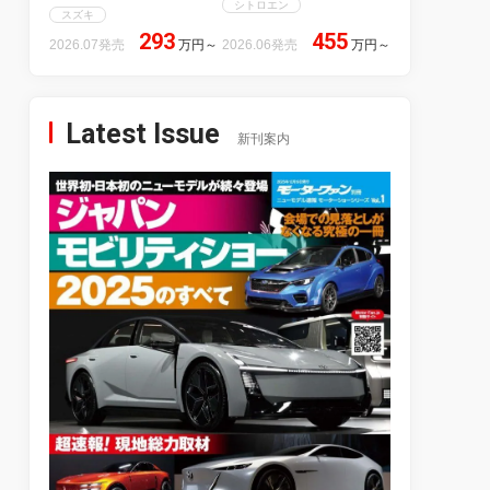
シトロエン
スズキ
293
455
2026.07発売
万円
～
2026.06発売
万円
～
Latest Issue
新刊案内