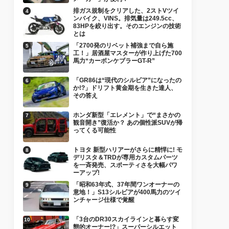
排ガス規制をクリアした、2ストVツイ
ンバイク、VINS。排気量は249.5cc、
83HPを絞り出す。そのエンジンの技術
とは
「2700発のリベット補強まで自ら施
工！」居酒屋マスターが作り上げた700
馬力“カーボンケブラーGT-R”
「GR86は“現代のシルビア”になったの
か!?」ドリフト黄金期を生きた達人、
その答え
ホンダ新型「エレメント」で“まさかの
観音開き”復活か？ あの個性派SUVが帰
ってくる可能性
トヨタ 新型ハリアーがさらに精悍に! モ
デリスタ＆TRDが専用カスタムパーツ
を一斉発売、スポーティさを大幅パワ
ーアップ!
「昭和63年式、37年間ワンオーナーの
意地！」S13シルビアが400馬力のツイ
ンチャージ仕様で覚醒
「3台のDR30スカイラインと暮らす変
態的オーナー!?」スーパーシルエット