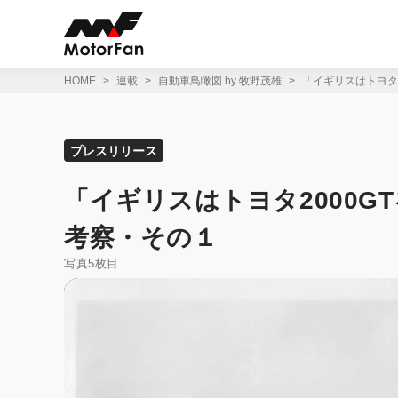
コ
ン
テ
ン
ツ
HOME
連載
自動車鳥瞰図 by 牧野茂雄
「イギリスはトヨタ
へ
ス
キ
ッ
プレスリリース
プ
「イギリスはトヨタ2000
考察・その１
写真5枚目