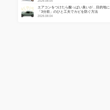
更し、8月18日に発売
2026.08.05
エアコンをつけたら酸っぱい臭いが…目的地に
「3分前」のひと工夫でカビを防ぐ方法
2026.08.04