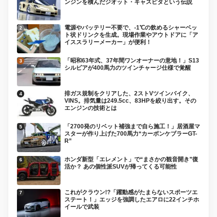
ンジンを積んだジオット・キャスピタという伝説
電源やバッテリー不要で、-1℃の飲めるシャーベッ
ト状ドリンクを生成。現場作業やアウトドアに「ア
イススラリーメーカー」が便利！
「昭和63年式、37年間ワンオーナーの意地！」S13
シルビアが400馬力のツインチャージ仕様で覚醒
排ガス規制をクリアした、2ストVツインバイク、
VINS。排気量は249.5cc、83HPを絞り出す。その
エンジンの技術とは
「2700発のリベット補強まで自ら施工！」居酒屋マ
スターが作り上げた700馬力“カーボンケブラーGT-
R”
ホンダ新型「エレメント」で“まさかの観音開き”復
活か？ あの個性派SUVが帰ってくる可能性
これがクラウン!?「躍動感がたまらないスポーツエ
ステート！」エッジを強調したエアロに22インチホ
イールで武装