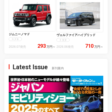
ジムニーノマド
ヴェルファイアハイブリッド
スズキ
トヨタ
293
710
2026.07発売
万円
～
2026.06発売
万円
～
Latest Issue
新刊案内