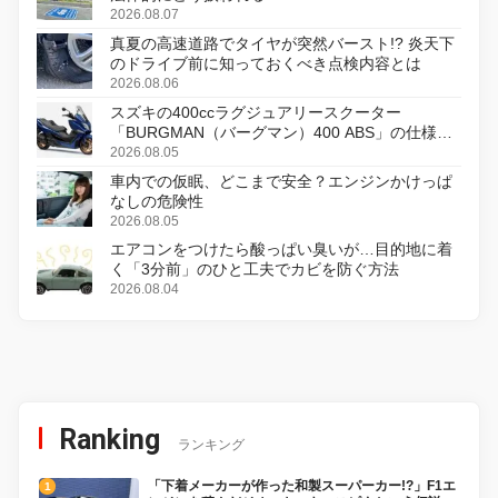
2026.08.07
真夏の高速道路でタイヤが突然バースト!? 炎天下
のドライブ前に知っておくべき点検内容とは
2026.08.06
スズキの400ccラグジュアリースクーター
「BURGMAN（バーグマン）400 ABS」の仕様を
変更し、8月18日に発売
2026.08.05
車内での仮眠、どこまで安全？エンジンかけっぱ
なしの危険性
2026.08.05
エアコンをつけたら酸っぱい臭いが…目的地に着
く「3分前」のひと工夫でカビを防ぐ方法
2026.08.04
Ranking
ランキング
「下着メーカーが作った和製スーパーカー!?」F1エ