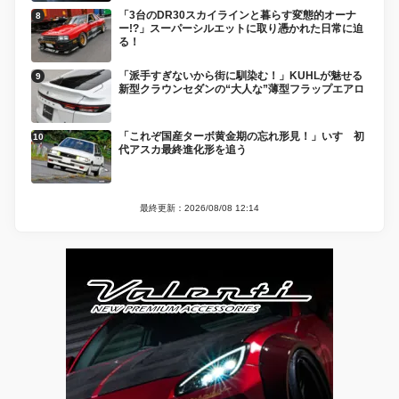
「3台のDR30スカイラインと暮らす変態的オーナ
ー!?」スーパーシルエットに取り憑かれた日常に迫
る！
「派手すぎないから街に馴染む！」KUHLが魅せる
新型クラウンセダンの“大人な”薄型フラップエアロ
「これぞ国産ターボ黄金期の忘れ形見！」いすゞ初
代アスカ最終進化形を追う
最終更新：2026/08/08 12:14