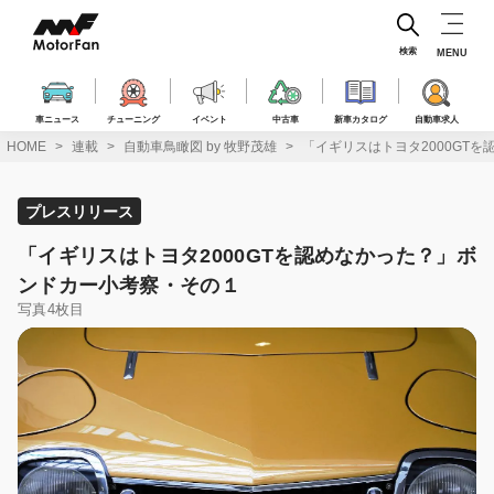
コ
ン
テ
検索
MENU
ン
ツ
へ
車ニュース
チューニング
イベント
中古車
新車カタログ
自動車求人
ス
HOME
連載
自動車鳥瞰図 by 牧野茂雄
「イギリスはトヨタ2000GT
キ
ッ
プ
プレスリリース
「イギリスはトヨタ2000GTを認めなかった？」ボ
ンドカー小考察・その１
写真4枚目