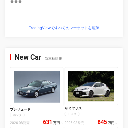
TradingViewですべてのマーケットを追跡
New Car
新車種情報
ＧＲヤリス
プレリュード
トヨタ
ホンダ
631
845
2026.08発売
万円
～
2026.08発売
万円
～