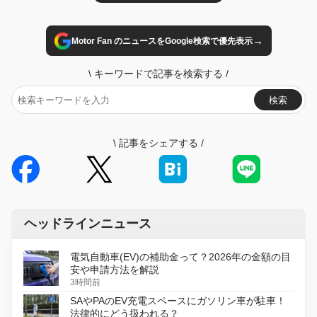
→
Motor Fan のニュースをGoogle検索で優先表示
\
キーワードで記事を検索する
/
検索
\
記事をシェアする
/
ヘッドラインニュース
電気自動車(EV)の補助金って？2026年の金額の目
安や申請方法を解説
3時間前
SAやPAのEV充電スペースにガソリン車が駐車！
法律的にどう扱われる？