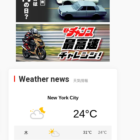
Weather news
天気情報
New York City
24°C
木
31°C
24°C