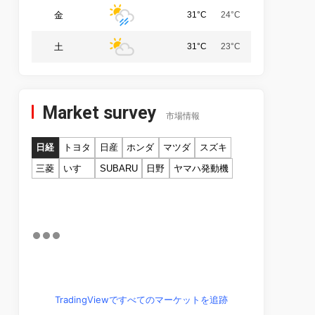
金
31°C
24°C
土
31°C
23°C
Market survey
市場情報
日経
トヨタ
日産
ホンダ
マツダ
スズキ
三菱
いすゞ
SUBARU
日野
ヤマハ発動機
TradingViewですべてのマーケットを追跡