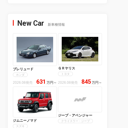
New Car
新車種情報
ＧＲヤリス
プレリュード
トヨタ
ホンダ
631
845
2026.08発売
万円
～
2026.08発売
万円
～
ジープ・アベンジャー
ジムニーノマド
クライスラー・ジープ
スズキ