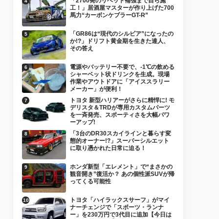
「2700発のリベット補強まで自ら施
工！」居酒屋マスターが作り上げた700
馬力“カーボンケブラーGT-R”
「GR86は“現代のシルビア”になったの
か!?」ドリフト黄金期を生きた達人、
その答え
電源やバッテリー不要で、-1℃の飲める
シャーベット状ドリンクを生成。現場
作業やアウトドアに「アイススラリー
メーカー」が便利！
トヨタ 新型ハリアーがさらに精悍に! モ
デリスタ＆TRDが専用カスタムパーツ
を一斉発売、スポーティさを大幅パワ
ーアップ!
「3台のDR30スカイラインと暮らす変
態的オーナー!?」スーパーシルエット
に取り憑かれた日常に迫る！
ホンダ新型「エレメント」で“まさかの
観音開き”復活か？ あの個性派SUVが帰
ってくる可能性
トヨタ「ハイラックスサーフ」がマイ
ナーチェンジで「スポーツ・ランナ
ー」を230万円で3代目に追加【今日は