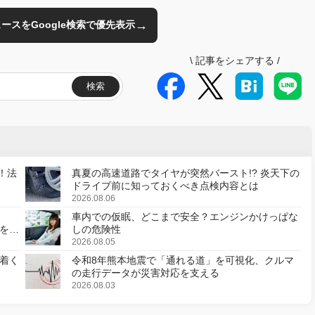
→
のニュースをGoogle検索で優先表示
\
記事をシェアする
/
検索
！法
真夏の高速道路でタイヤが突然バースト!? 炎天下の
ドライブ前に知っておくべき点検内容とは
2026.08.06
車内での仮眠、どこまで安全？エンジンかけっぱな
様を変
しの危険性
2026.08.05
着く
令和8年熊本地震で「通れる道」を可視化、クルマ
の走行データが災害対応を支える
2026.08.03