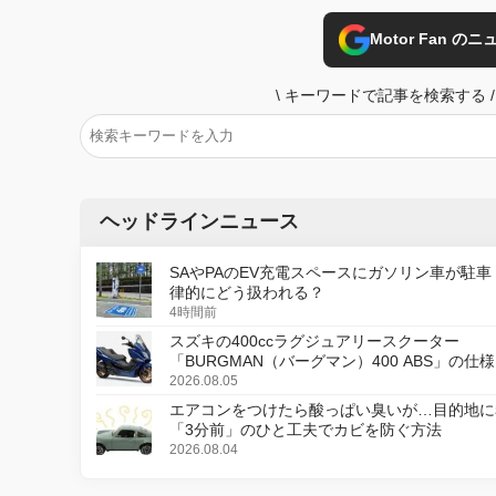
Motor Fan 
\
キーワードで記事を検索する
/
ヘッドラインニュース
SAやPAのEV充電スペースにガソリン車が駐車
律的にどう扱われる？
4時間前
スズキの400ccラグジュアリースクーター
「BURGMAN（バーグマン）400 ABS」の仕
更し、8月18日に発売
2026.08.05
エアコンをつけたら酸っぱい臭いが…目的地に
「3分前」のひと工夫でカビを防ぐ方法
2026.08.04