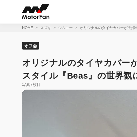
コ
ン
テ
ン
ツ
HOME
スズキ
ジムニー
オリジナルのタイヤカバーが夫婦のお
へ
ス
キ
オフ会
ッ
プ
オリジナルのタイヤカバーが
スタイル『Beas』の世界観に
写真7枚目