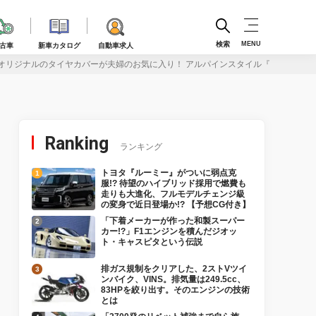
検索
MENU
古車
新車カタログ
自動車求人
オリジナルのタイヤカバーが夫婦のお気に入り！ アルパインスタイル『Beas』の世界
Ranking
ランキング
トヨタ『ルーミー』がついに弱点克
服!? 待望のハイブリッド採用で燃費も
走りも大進化、フルモデルチェンジ級
の変身で近日登場か!? 【予想CG付き】
「下着メーカーが作った和製スーパー
カー!?」F1エンジンを積んだジオッ
ト・キャスピタという伝説
排ガス規制をクリアした、2ストVツイ
ンバイク、VINS。排気量は249.5cc、
83HPを絞り出す。そのエンジンの技術
とは