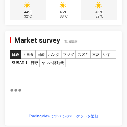
44°C
46°C
45°C
32°C
33°C
32°C
Market survey
市場情報
日経
トヨタ
日産
ホンダ
マツダ
スズキ
三菱
いすゞ
SUBARU
日野
ヤマハ発動機
TradingViewですべてのマーケットを追跡