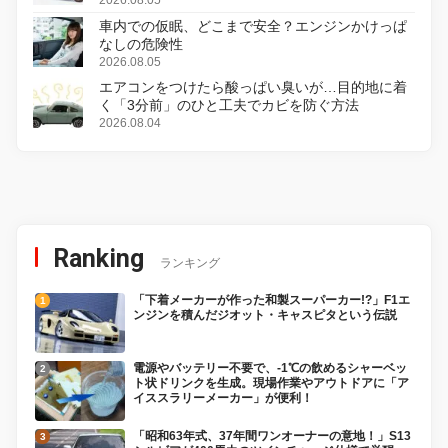
変更し、8月18日に発売
2026.08.05
車内での仮眠、どこまで安全？エンジンかけっぱ
なしの危険性
2026.08.05
エアコンをつけたら酸っぱい臭いが…目的地に着
く「3分前」のひと工夫でカビを防ぐ方法
2026.08.04
Ranking
ランキング
「下着メーカーが作った和製スーパーカー!?」F1エ
ンジンを積んだジオット・キャスピタという伝説
電源やバッテリー不要で、-1℃の飲めるシャーベッ
ト状ドリンクを生成。現場作業やアウトドアに「ア
イススラリーメーカー」が便利！
「昭和63年式、37年間ワンオーナーの意地！」S13