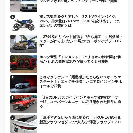
シルビアが400馬力のツインチャージ仕様で覚醒
排ガス規制をクリアした、2ストVツインバイク、
VINS。排気量は249.5cc、83HPを絞り出す。その
エンジンの技術とは
「2700発のリベット補強まで自ら施工！」居酒屋マ
スターが作り上げた700馬力“カーボンケブラーGT-
R”
ホンダ新型「エレメント」で“まさかの観音開き”復
活か？ あの個性派SUVが帰ってくる可能性
これがクラウン!?「躍動感がたまらないスポーツエ
ステート！」エッジを強調したエアロに22インチホ
イールで武装
「3台のDR30スカイラインと暮らす変態的オーナ
ー!?」スーパーシルエットに取り憑かれた日常に迫
る！
「派手すぎないから街に馴染む！」KUHLが魅せる
新型クラウンセダンの“大人な”薄型フラップエアロ