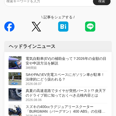
検索
\
記事をシェアする
/
ヘッドラインニュース
電気自動車(EV)の補助金って？2026年の金額の目
安や申請方法を解説
3時間前
SAやPAのEV充電スペースにガソリン車が駐車！
法律的にどう扱われる？
2026.08.07
真夏の高速道路でタイヤが突然バースト!? 炎天下
のドライブ前に知っておくべき点検内容とは
2026.08.06
スズキの400ccラグジュアリースクーター
「BURGMAN（バーグマン）400 ABS」の仕様を