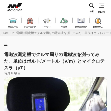
コ
ン
テ
検索
MENU
ン
ツ
へ
車ニュース
チューニング
イベント
中古車
新車カタログ
自動車求人
ス
HOME
電磁波測定機でクルマ周りの電磁波を測ってみた。単位はボルト/メート
キ
ッ
プ
電磁波測定機でクルマ周りの電磁波を測ってみ
た。単位はボルト/メートル（V/m）とマイクロテ
スラ（μT）
写真10枚目