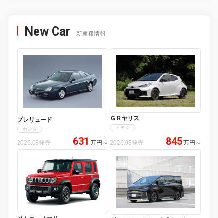
New Car
新車種情報
ＧＲヤリス
プレリュード
トヨタ
ホンダ
631
845
2026.08発売
万円
～
2026.08発売
万円
～