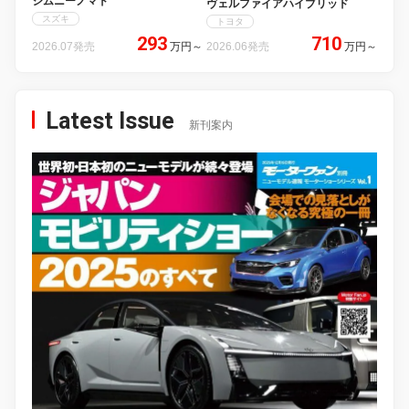
ジムニーノマド
ヴェルファイアハイブリッド
スズキ
トヨタ
293
710
2026.07発売
万円
～
2026.06発売
万円
～
Latest Issue
新刊案内