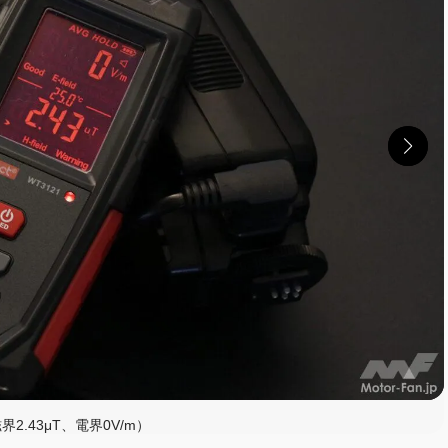
読む
2.43μT、電界0V/m）