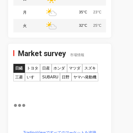
月
35°C
23°C
火
32°C
25°C
Market survey
市場情報
日経
トヨタ
日産
ホンダ
マツダ
スズキ
三菱
いすゞ
SUBARU
日野
ヤマハ発動機
TradingViewですべてのマーケットを追跡