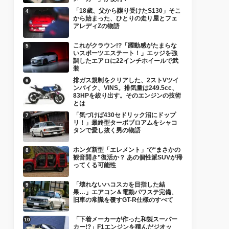
「18歳、父から譲り受けたS130」そこ
から始まった、ひとりの走り屋とフェ
アレディZの物語
これがクラウン!?「躍動感がたまらな
いスポーツエステート！」エッジを強
調したエアロに22インチホイールで武
装
排ガス規制をクリアした、2ストVツイ
ンバイク、VINS。排気量は249.5cc、
83HPを絞り出す。そのエンジンの技術
とは
「気づけば430セドリック沼にドップ
リ！」最終型ターボブロアムをシャコ
タンで愛し抜く男の物語
ホンダ新型「エレメント」で“まさかの
観音開き”復活か？ あの個性派SUVが帰
ってくる可能性
「壊れないハコスカを目指した結
果…」エアコン＆電動パワステ完備、
旧車の常識を覆すGT-R仕様のすべて
「下着メーカーが作った和製スーパー
カー!?」F1エンジンを積んだジオッ