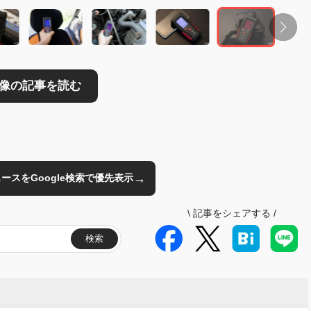
→
のニュースをGoogle検索で優先表示
\
記事をシェアする
/
検索