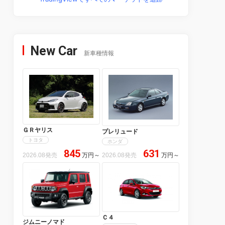
New Car
新車種情報
ＧＲヤリス
プレリュード
トヨタ
ホンダ
845
631
2026.08発売
万円
～
2026.08発売
万円
～
Ｃ４
ジムニーノマド