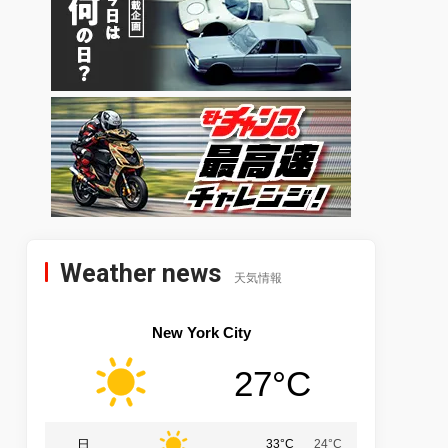
Weather news
天気情報
New York City
27°C
日
33°C
24°C