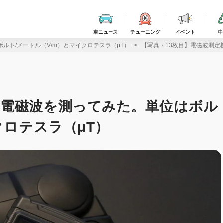
車ニュース
チューニング
イベント
中
ルト/メートル（V/m）とマイクロテスラ（μT）
【写真・13枚目】電磁波測定
の電磁波を測ってみた。単位はボル
クロテスラ（μT）