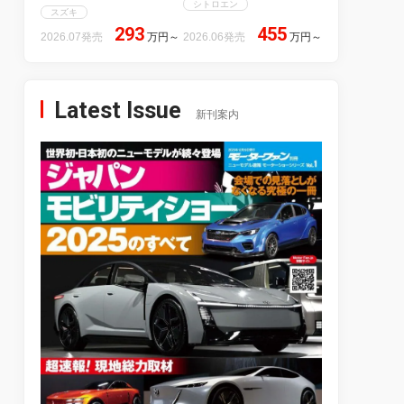
シトロエン
スズキ
293
455
2026.07発売
万円
～
2026.06発売
万円
～
Latest Issue
新刊案内