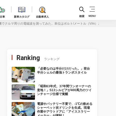
検索
MENU
古車
新車カタログ
自動車求人
機でクルマ周りの電磁波を測ってみた。単位はボルト/メートル（V/m）とマイクロテ
Ranking
ランキング
「必要なのは半分だけだった。」荷台
半分シェルの最強トランポスタイル
「昭和63年式、37年間ワンオーナーの
意地！」S13シルビアが400馬力のツイ
ンチャージ仕様で覚醒
電源やバッテリー不要で、-1℃の飲める
シャーベット状ドリンクを生成。現場
作業やアウトドアに「アイススラリー
メーカー」が便利！