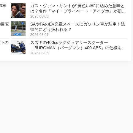
3車
ガス・ヴァン・サントが“黄色い車”に込めた意味と
は？名作『マイ・プライベート・アイダホ』が初の
デジタルリマスター版で復活
2026.08.08
の目安
SAやPAのEV充電スペースにガソリン車が駐車！法
律的にどう扱われる？
2026.08.07
天下の
スズキの400ccラグジュアリースクーター
「BURGMAN（バーグマン）400 ABS」の仕様を変
更し、8月18日に発売
2026.08.05