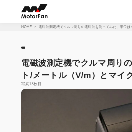
コ
ン
テ
ン
ツ
HOME
電磁波測定機でクルマ周りの電磁波を測ってみた。単位はボ
へ
ス
キ
ッ
プ
電磁波測定機でクルマ周り
ト/メートル（V/m）とマイ
写真13枚目