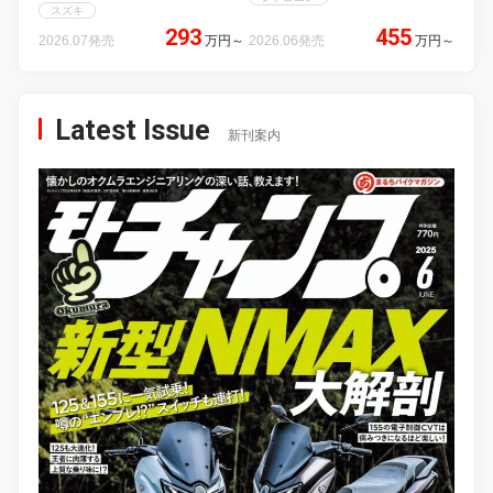
スズキ
293
455
2026.07発売
万円
～
2026.06発売
万円
～
Latest Issue
新刊案内