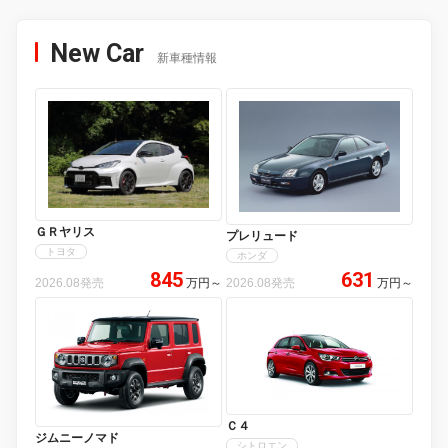
New Car
新車種情報
ＧＲヤリス
プレリュード
トヨタ
ホンダ
845
631
2026.08発売
万円
～
2026.08発売
万円
～
Ｃ４
ジムニーノマド
シトロエン