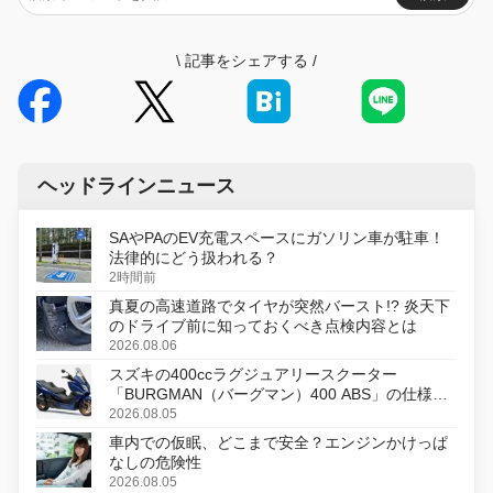
\
記事をシェアする
/
ヘッドラインニュース
SAやPAのEV充電スペースにガソリン車が駐車！
法律的にどう扱われる？
2時間前
真夏の高速道路でタイヤが突然バースト!? 炎天下
のドライブ前に知っておくべき点検内容とは
2026.08.06
スズキの400ccラグジュアリースクーター
「BURGMAN（バーグマン）400 ABS」の仕様を
変更し、8月18日に発売
2026.08.05
車内での仮眠、どこまで安全？エンジンかけっぱ
なしの危険性
2026.08.05