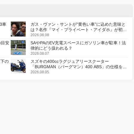
3車
ガス・ヴァン・サントが“黄色い車”に込めた意味と
は？名作『マイ・プライベート・アイダホ』が初の
デジタルリマスター版で復活
2026.08.08
の目安
SAやPAのEV充電スペースにガソリン車が駐車！法
律的にどう扱われる？
2026.08.07
天下の
スズキの400ccラグジュアリースクーター
「BURGMAN（バーグマン）400 ABS」の仕様を変
更し、8月18日に発売
2026.08.05