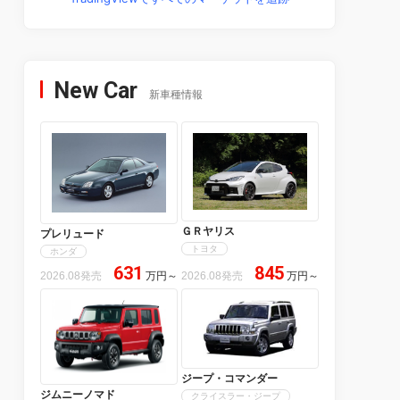
New Car
新車種情報
ＧＲヤリス
プレリュード
トヨタ
ホンダ
631
845
2026.08発売
万円
～
2026.08発売
万円
～
ジープ・コマンダー
ジムニーノマド
クライスラー・ジープ