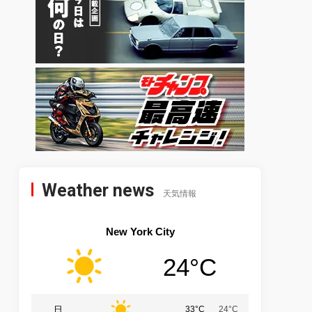
Weather news
天気情報
New York City
24°C
日
33°C
24°C