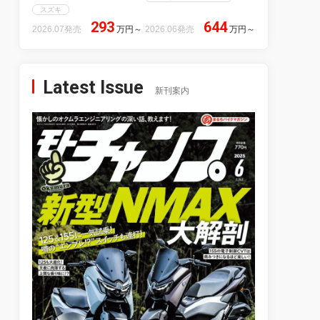
スズキ
293
644
2026.07発売
万円
～
2026.06発売
万円
～
Latest Issue
新刊案内