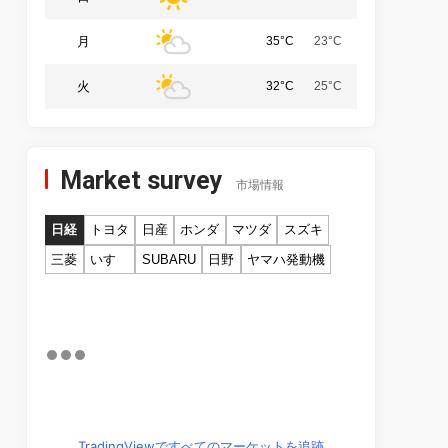
月
35°C
23°C
火
32°C
25°C
Market survey
市場情報
日経
トヨタ
日産
ホンダ
マツダ
スズキ
三菱
いすゞ
SUBARU
日野
ヤマハ発動機
TradingViewですべてのマーケットを追跡