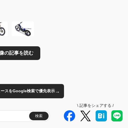
読む
→
のニュースをGoogle検索で優先表示
\
記事をシェアする
/
検索