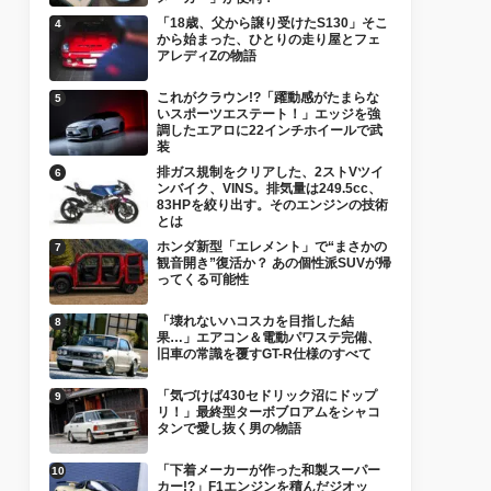
「18歳、父から譲り受けたS130」そこ
から始まった、ひとりの走り屋とフェ
アレディZの物語
これがクラウン!?「躍動感がたまらな
いスポーツエステート！」エッジを強
調したエアロに22インチホイールで武
装
排ガス規制をクリアした、2ストVツイ
ンバイク、VINS。排気量は249.5cc、
83HPを絞り出す。そのエンジンの技術
とは
ホンダ新型「エレメント」で“まさかの
観音開き”復活か？ あの個性派SUVが帰
ってくる可能性
「壊れないハコスカを目指した結
果…」エアコン＆電動パワステ完備、
旧車の常識を覆すGT-R仕様のすべて
「気づけば430セドリック沼にドップ
リ！」最終型ターボブロアムをシャコ
タンで愛し抜く男の物語
「下着メーカーが作った和製スーパー
カー!?」F1エンジンを積んだジオッ