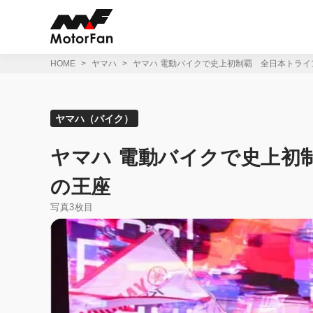
コ
ン
テ
ン
ツ
HOME
ヤマハ
ヤマハ 電動バイクで史上初制覇 全日本トライ
へ
ス
キ
ッ
ヤマハ（バイク）
プ
ヤマハ 電動バイクで史上初
の王座
写真3枚目