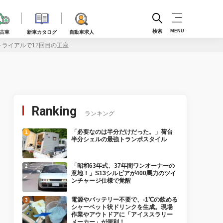
検索
MENU
古車
新車カタログ
自動車求人
トライアルで12回目の王座
Ranking
ランキング
「必要なのは半分だけだった。」荷台
半分シェルの最強トランポスタイル
「昭和63年式、37年間ワンオーナーの
意地！」S13シルビアが400馬力のツイ
ンチャージ仕様で覚醒
電源やバッテリー不要で、-1℃の飲める
シャーベット状ドリンクを生成。現場
作業やアウトドアに「アイススラリー
メーカー」が便利！