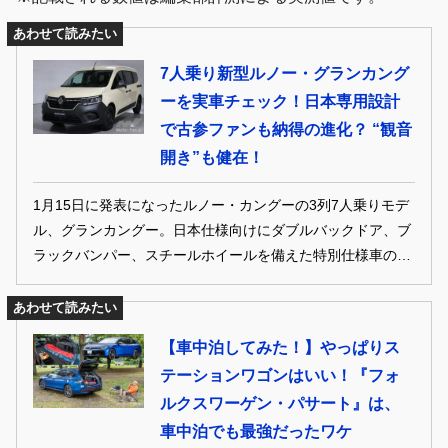
あわせて読みたい
7人乗り新型ルノー・グランカング
ーを実車チェック！日本専用設計
で古参ファンも納得の進化？ “観音
開き”も健在！
1月15日に発表になったルノー・カングーの3列7人乗りモデ
ル、グランカングー。日本仕様向けにダブルバックドア、ブ
ラックバンパー、スチールホイールを備えた特別仕様車の
「クルール」でまずは展開する。ここでは、実車をチェック
したレポートをお届けする。超ワイドなスライドドアなど、
あわせて読みたい
グランカングーならではのポイントを見てほしい。
【車中泊してみた！】やっぱりス
テーションワゴンはいい！『フォ
ルクスワーゲン・パサート』は、
車中泊でも最強だったワケ