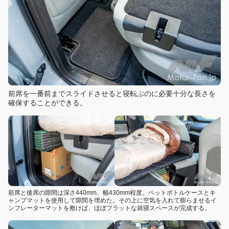
前席を一番前までスライドさせると寝転ぶのに必要十分な長さを
確保することができる。
前席と後席の隙間は深さ440mm、幅430mm程度。ペットボトルケースとキ
ャンプマットを使用して隙間を埋めた。その上に空気を入れて膨らませるイ
ンフレーターマットを敷けば、ほぼフラットな就寝スペースが完成する。