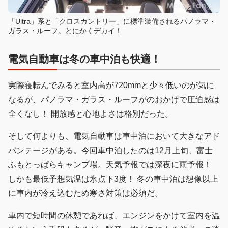
「Ultra」系と「クロスカントリー」に標準装備されるパノラマ・
ガラス・ルーフ。とにかくデカイ！
電気自動車は冬の車中泊も快適！
実際寝転んでみると室内高が720mmと少々低いのが気に
なるが、パノラマ・ガラス・ルーフがのおかげで圧迫感は
全くなし！ 開放感と心地よさは格別だった。
そして何よりも、電気自動車は車中泊において大きなアド
バンテージがある。今回車中泊したのは12月上旬、富士
ふもとっぱらキャンプ場。天気予報では深夜に雨予報！
しかも最低予想気温は氷点下3度！ 冬の車中泊は想像以上
に車内が冷え込むため寒さ対策は必須だ。
車内で短時間の休憩であれば、エンジンをかけて室内を温