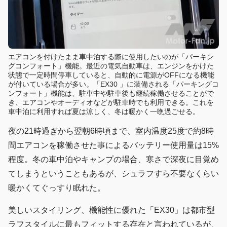
エアコンを付けたまま車中泊する際に使用したいのが「パーキン
グコンフォート」機能。最近の電気自動車は、エンジンをかけた
状態で一定時間停車していると、自動的に電源がOFFになる機能
が付いている場合が多い。「EX30 」に装備される「パーキングコ
ンフォート」機能は、駐車中や駐車後も継続稼働させることがで
き、エアコンやオーディオなどが駐車時でも利用できる。これを
車中泊に利用すれば夏は涼しく、冬は暖かく一晩過ごせる。
夜の21時過ぎから翌朝6時頃まで、室内温度25度で約8時
間エアコンを稼働させた事によるバッテリー使用量は15%
程度。冬の車中泊やキャンプの場合、寒さで深夜に目覚め
てしまうということもあるが、シュラフすら不要なくらい
暖かくてぐっすり眠れた。
美しいスタイリング、機能性に優れた「EX30」は都市型
ラフスタイルに最もフィットする存在と言われているが、