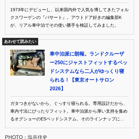
1973年にデビューし、以来国内外で人気を博してきたフォル
クスワーゲンの『パサート』。アウトドア好きの編集部K
が、リアル車中泊でその使い勝手を検証してみました。
あわせて読みたい
車中泊派に朗報。ランドクルーザ
ー250にジャストフィットするベッ
ドシステムなら二人がゆっくり寝
られる！【東京オートサロン
2026】
ガタつきがないから、ぐっすり寝られる。専用設計だから、
車内寸法にぴったりフィット。車中泊派から厚い支持を集め
るオグショーのESベッドシステム、そのラインナップにトヨ
タ・ランドクルーザー250が新たに加わった。 TEXT＆
PHOTO：山崎友貴
PHOTO：塩谷佳史