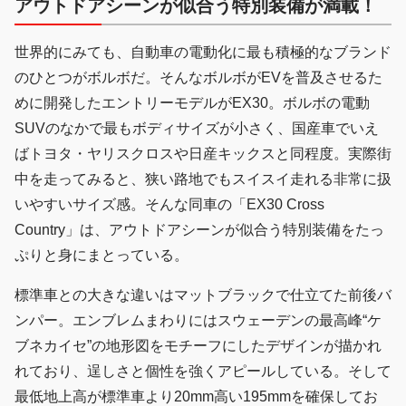
アウトドアシーンが似合う特別装備が満載！
世界的にみても、自動車の電動化に最も積極的なブランド
のひとつがボルボだ。そんなボルボがEVを普及させるた
めに開発したエントリーモデルがEX30。ボルボの電動
SUVのなかで最もボディサイズが小さく、国産車でいえ
ばトヨタ・ヤリスクロスや日産キックスと同程度。実際街
中を走ってみると、狭い路地でもスイスイ走れる非常に扱
いやすいサイズ感。そんな同車の「EX30 Cross
Country」は、アウトドアシーンが似合う特別装備をたっ
ぷりと身にまとっている。
標準車との大きな違いはマットブラックで仕立てた前後バ
ンパー。エンブレムまわりにはスウェーデンの最高峰“ケ
ブネカイセ”の地形図をモチーフにしたデザインが描かれ
れており、逞しさと個性を強くアピールしている。そして
最低地上高が標準車より20mm高い195mmを確保してお