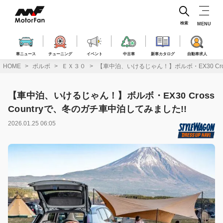
コ
ン
テ
検索
MENU
ン
ツ
へ
車ニュース
チューニング
イベント
中古車
新車カタログ
自動車求人
ス
HOME
ボルボ
ＥＸ３０
【車中泊、いけるじゃん！】ボルボ・EX30 Cros
キ
ッ
プ
【車中泊、いけるじゃん！】ボルボ・EX30 Cross
Countryで、冬のガチ車中泊してみました!!
2026.01.25 06:05