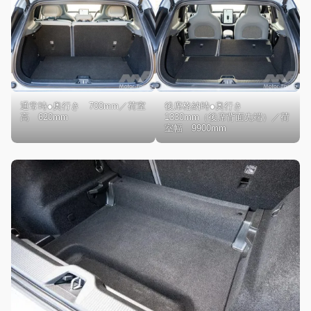
通常時●奥行き 700mm／荷室
後席格納時●奥行き
高 620mm
1330mm（後席背面先端）／荷
室幅 9900mm