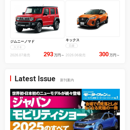
キックス
ジムニーノマド
日産
スズキ
293
300
2026.07発売
万円
～
2026.06発売
万円
～
Latest Issue
新刊案内