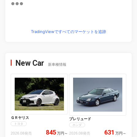
TradingViewですべてのマーケットを追跡
New Car
新車種情報
ＧＲヤリス
プレリュード
トヨタ
ホンダ
845
631
2026.08発売
万円
～
2026.08発売
万円
～