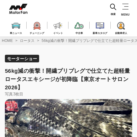
コ
ン
テ
検索
MENU
ン
ツ
へ
車ニュース
チューニング
イベント
中古車
新車カタログ
自動車求人
ス
HOME
ロータス
56kg減の衝撃！開繊プリプレグで仕立てた超軽量ロータ
キ
ッ
プ
モーターショー
56kg減の衝撃！開繊プリプレグで仕立てた超軽量
ロータスエキシージが初降臨【東京オートサロン
2026】
写真3枚目