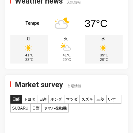
Weather news
天気情報
37°C
Tempe
月
火
水
41°C
41°C
39°C
33°C
29°C
29°C
Market survey
市場情報
日経
トヨタ
日産
ホンダ
マツダ
スズキ
三菱
いすゞ
SUBARU
日野
ヤマハ発動機