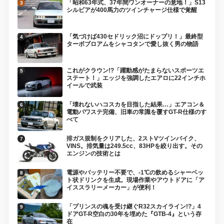
「昭和63年式、37年間ワンオーナーの意地！」S13
シルビアが400馬力のツインチャージ仕様で覚醒
「気づけば430セドリック沼にドップリ！」最終型
ターボブロアムをシャコタンで愛し抜く男の物語
これがクラウン!?「躍動感がたまらないスポーツエ
ステート！」エッジを強調したエアロに22インチホ
イールで武装
「壊れないハコスカを目指した結果…」エアコン＆
電動パワステ完備、旧車の常識を覆すGT-R仕様のす
べて
排ガス規制をクリアした、2ストVツインバイク、
VINS。排気量は249.5cc、83HPを絞り出す。その
エンジンの技術とは
電源やバッテリー不要で、-1℃の飲めるシャーベッ
ト状ドリンクを生成。現場作業やアウトドアに「ア
イススラリーメーカー」が便利！
「プリンスの魂を受け継ぐR32スカイライン!?」4
ドアGT-R空白の30年を埋めた『GTB-4』という存
在