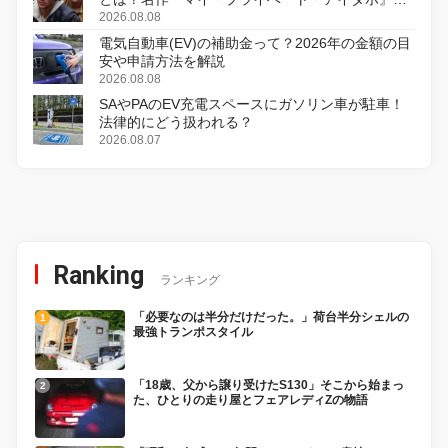
初のデジタルリマスター版で復活
2026.08.08
電気自動車(EV)の補助金って？2026年の金額の目
安や申請方法を解説
2026.08.08
SAやPAのEV充電スペースにガソリン車が駐車！
法律的にどう扱われる？
2026.08.07
Ranking
ランキング
「必要なのは半分だけだった。」荷台半分シェルの
最強トランポスタイル
「18歳、父から譲り受けたS130」そこから始まっ
た、ひとりの走り屋とフェアレディZの物語