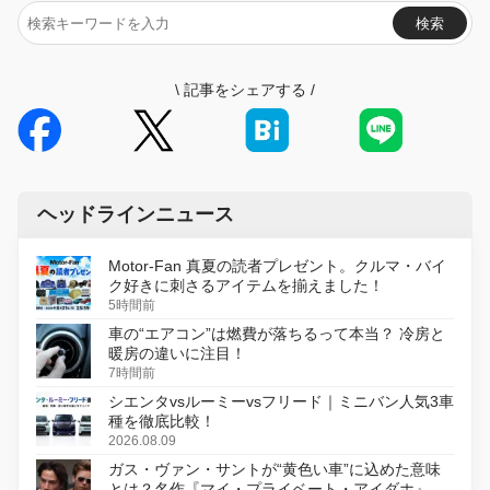
検索
\
記事をシェアする
/
ヘッドラインニュース
Motor-Fan 真夏の読者プレゼント。クルマ・バイ
ク好きに刺さるアイテムを揃えました！
5時間前
車の“エアコン”は燃費が落ちるって本当？ 冷房と
暖房の違いに注目！
7時間前
シエンタvsルーミーvsフリード｜ミニバン人気3車
種を徹底比較！
2026.08.09
ガス・ヴァン・サントが“黄色い車”に込めた意味
とは？名作『マイ・プライベート・アイダホ』が