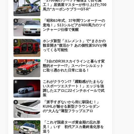
「2700発のリベット補強まで自ら施
工！」居酒屋マスターが作り上げた700
馬力“カーボンケブラーGT-R”
「昭和63年式、37年間ワンオーナーの
意地！」S13シルビアが400馬力のツイ
ンチャージ仕様で覚醒
ホンダ新型「エレメント」で“まさかの
観音開き”復活か？ あの個性派SUVが帰
ってくる可能性
「3台のDR30スカイラインと暮らす変
態的オーナー!?」スーパーシルエット
に取り憑かれた日常に迫る！
これがクラウン!?「躍動感がたまらな
いスポーツエステート！」エッジを強
調したエアロに22インチホイールで武
装
「派手すぎないから街に馴染む！」
KUHLが魅せる新型クラウンセダン
の“大人な”薄型フラップエアロ
「これぞ国産ターボ黄金期の忘れ形
見！」いすゞ初代アスカ最終進化形を
追う