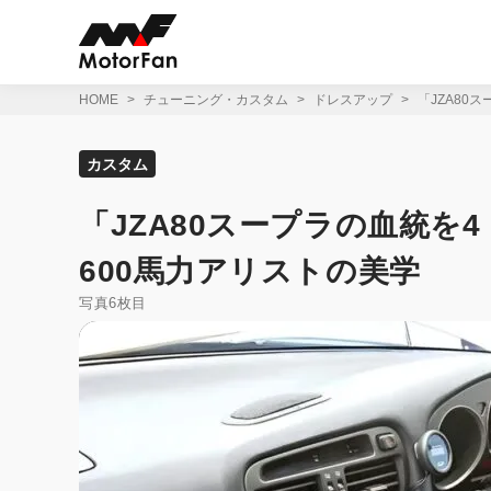
コ
ン
テ
ン
ツ
HOME
チューニング・カスタム
ドレスアップ
「JZA80
へ
ス
キ
カスタム
ッ
プ
「JZA80スープラの血統を
600馬力アリストの美学
写真6枚目