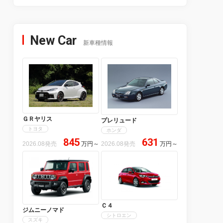
New Car
新車種情報
ＧＲヤリス
プレリュード
トヨタ
ホンダ
845
631
2026.08発売
万円
～
2026.08発売
万円
～
Ｃ４
ジムニーノマド
シトロエン
スズキ