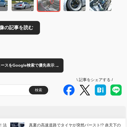
→
のニュースをGoogle検索で優先表示
\
記事をシェアする
/
検索
！法
真夏の高速道路でタイヤが突然バースト!? 炎天下の