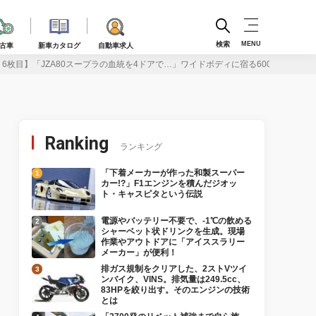
検索
MENU
古車
新車カタログ
自動車求人
6枚目】「JZA80スープラの血統を4ドアで…」ワイドボディに宿る600馬力アリ
Ranking
ランキング
「下着メーカーが作った和製スーパー
カー!?」F1エンジンを積んだジオッ
ト・キャスピタという伝説
電源やバッテリー不要で、-1℃の飲める
シャーベット状ドリンクを生成。現場
作業やアウトドアに「アイススラリー
メーカー」が便利！
排ガス規制をクリアした、2ストVツイ
ンバイク、VINS。排気量は249.5cc、
83HPを絞り出す。そのエンジンの技術
とは