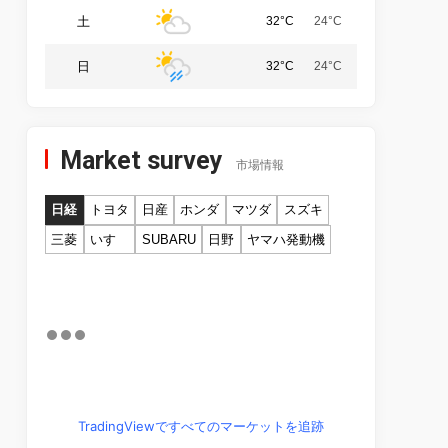
土
32°C
24°C
日
32°C
24°C
Market survey
市場情報
日経
トヨタ
日産
ホンダ
マツダ
スズキ
三菱
いすゞ
SUBARU
日野
ヤマハ発動機
TradingViewですべてのマーケットを追跡