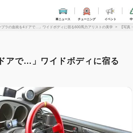
車ニュース
チューニング
イベント
中
スープラの血統を4ドアで…」ワイドボディに宿る600馬力アリストの美学
【写真・
4ドアで…」ワイドボディに宿る