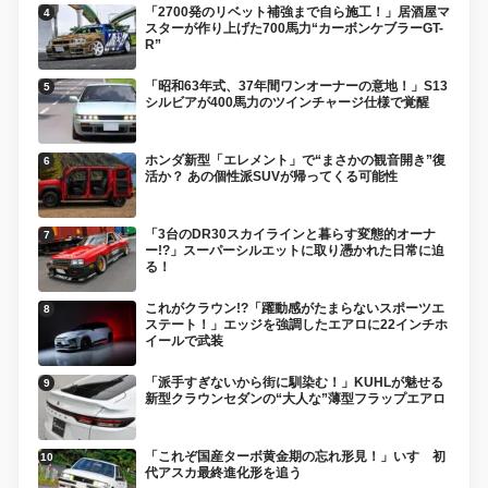
「2700発のリベット補強まで自ら施工！」居酒屋マ
スターが作り上げた700馬力“カーボンケブラーGT-
R”
「昭和63年式、37年間ワンオーナーの意地！」S13
シルビアが400馬力のツインチャージ仕様で覚醒
ホンダ新型「エレメント」で“まさかの観音開き”復
活か？ あの個性派SUVが帰ってくる可能性
「3台のDR30スカイラインと暮らす変態的オーナ
ー!?」スーパーシルエットに取り憑かれた日常に迫
る！
これがクラウン!?「躍動感がたまらないスポーツエ
ステート！」エッジを強調したエアロに22インチホ
イールで武装
「派手すぎないから街に馴染む！」KUHLが魅せる
新型クラウンセダンの“大人な”薄型フラップエアロ
「これぞ国産ターボ黄金期の忘れ形見！」いすゞ初
代アスカ最終進化形を追う