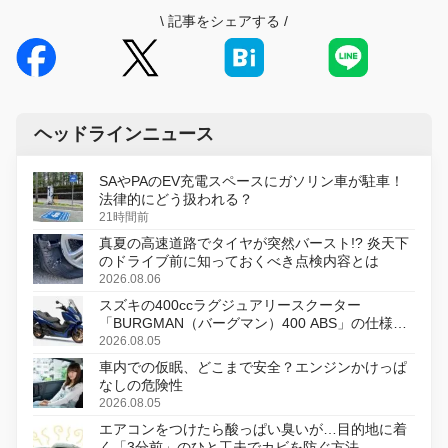
\
記事をシェアする
/
ヘッドラインニュース
SAやPAのEV充電スペースにガソリン車が駐車！
法律的にどう扱われる？
21時間前
真夏の高速道路でタイヤが突然バースト!? 炎天下
のドライブ前に知っておくべき点検内容とは
2026.08.06
スズキの400ccラグジュアリースクーター
「BURGMAN（バーグマン）400 ABS」の仕様を
変更し、8月18日に発売
2026.08.05
車内での仮眠、どこまで安全？エンジンかけっぱ
なしの危険性
2026.08.05
エアコンをつけたら酸っぱい臭いが…目的地に着
く「3分前」のひと工夫でカビを防ぐ方法