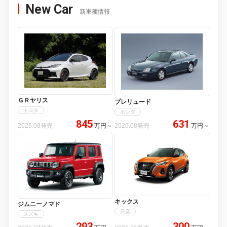
New Car
新車種情報
ＧＲヤリス
プレリュード
トヨタ
ホンダ
845
631
2026.08発売
万円
～
2026.08発売
万円
～
キックス
ジムニーノマド
日産
スズキ
293
300