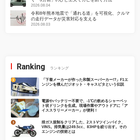
2026.08.04
令和8年熊本地震で「通れる道」を可視化、クルマ
の走行データが災害対応を支える
2026.08.03
Ranking
ランキング
「下着メーカーが作った和製スーパーカー!?」F1エ
ンジンを積んだジオット・キャスピタという伝説
電源やバッテリー不要で、-1℃の飲めるシャーベッ
ト状ドリンクを生成。現場作業やアウトドアに「ア
イススラリーメーカー」が便利！
排ガス規制をクリアした、2ストVツインバイク、
VINS。排気量は249.5cc、83HPを絞り出す。その
エンジンの技術とは