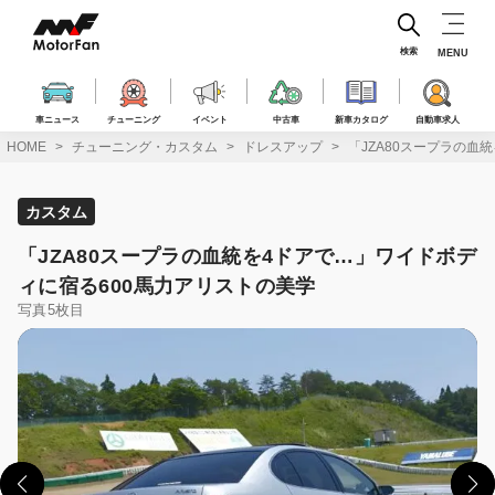
コ
ン
テ
検索
MENU
ン
ツ
へ
車ニュース
チューニング
イベント
中古車
新車カタログ
自動車求人
ス
HOME
チューニング・カスタム
ドレスアップ
「JZA80スープラの血
キ
ッ
プ
カスタム
「JZA80スープラの血統を4ドアで…」ワイドボデ
ィに宿る600馬力アリストの美学
写真5枚目