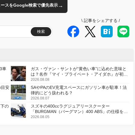
→
のニュースをGoogle検索で優先表示
\
記事をシェアする
/
検索
3車
ガス・ヴァン・サントが“黄色い車”に込めた意味と
は？名作『マイ・プライベート・アイダホ』が初の
デジタルリマスター版で復活
2026.08.08
の目安
SAやPAのEV充電スペースにガソリン車が駐車！法
律的にどう扱われる？
2026.08.07
天下の
スズキの400ccラグジュアリースクーター
「BURGMAN（バーグマン）400 ABS」の仕様を変
更し、8月18日に発売
2026.08.05