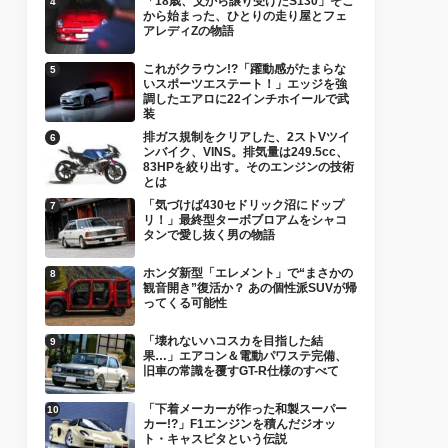
「18歳、父から譲り受けたS130」そこ
から始まった、ひとりの走り屋とフェ
アレディZの物語
これがクラウン!?「躍動感がたまらな
いスポーツエステート！」エッジを強
調したエアロに22インチホイールで武
装
排ガス規制をクリアした、2ストVツイ
ンバイク、VINS。排気量は249.5cc、
83HPを絞り出す。そのエンジンの技術
とは
「気づけば430セドリック沼にドップ
リ！」最終型ターボブロアムをシャコ
タンで愛し抜く男の物語
ホンダ新型「エレメント」で“まさかの
観音開き”復活か？ あの個性派SUVが帰
ってくる可能性
「壊れないハコスカを目指した結
果…」エアコン＆電動パワステ完備、
旧車の常識を覆すGT-R仕様のすべて
「下着メーカーが作った和製スーパー
カー!?」F1エンジンを積んだジオッ
ト・キャスピタという伝説