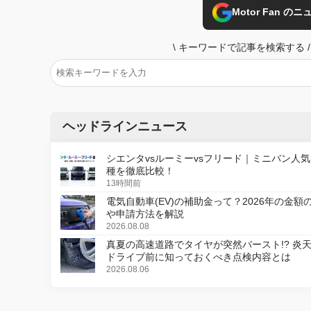
Motor Fan 
\
キーワードで記事を検索する
/
ヘッドラインニュース
シエンタvsルーミーvsフリード｜ミニバン人気
種を徹底比較！
13時間前
電気自動車(EV)の補助金って？2026年の金額
や申請方法を解説
2026.08.08
真夏の高速道路でタイヤが突然バースト!? 炎
ドライブ前に知っておくべき点検内容とは
2026.08.06