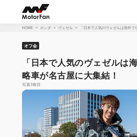
コ
ン
テ
ン
ツ
HOME
ホンダ
ヴェゼル
「日本で人気のヴェゼルは海外で
へ
ス
キ
オフ会
ッ
プ
「日本で人気のヴェゼルは
略車が名古屋に大集結！
写真3枚目