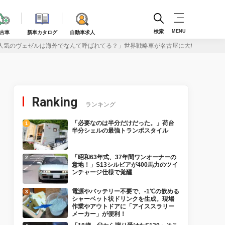
検索
MENU
古車
新車カタログ
自動車求人
人気のヴェゼルは海外でなんて呼ばれてる？」世界戦略車が名古屋に大集結！
Ranking
ランキング
「必要なのは半分だけだった。」荷台
半分シェルの最強トランポスタイル
「昭和63年式、37年間ワンオーナーの
意地！」S13シルビアが400馬力のツイ
ンチャージ仕様で覚醒
電源やバッテリー不要で、-1℃の飲める
シャーベット状ドリンクを生成。現場
作業やアウトドアに「アイススラリー
メーカー」が便利！