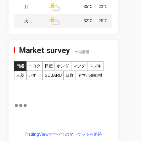
月
35°C
23°C
火
32°C
25°C
Market survey
市場情報
日経
トヨタ
日産
ホンダ
マツダ
スズキ
三菱
いすゞ
SUBARU
日野
ヤマハ発動機
TradingViewですべてのマーケットを追跡