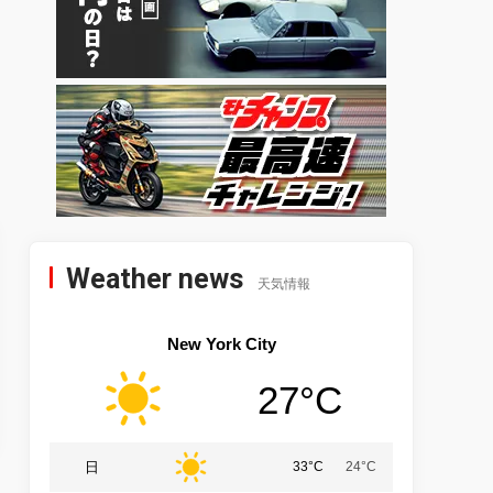
Weather news
天気情報
New York City
27°C
日
33°C
24°C