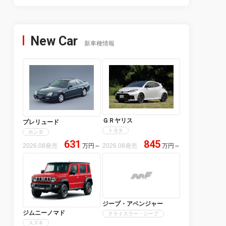
New Car
新車種情報
ＧＲヤリス
プレリュード
トヨタ
ホンダ
631
845
2026.08発売
万円
～
2026.08発売
万円
～
ジープ・アベンジャー
ジムニーノマド
クライスラー・ジープ
スズキ