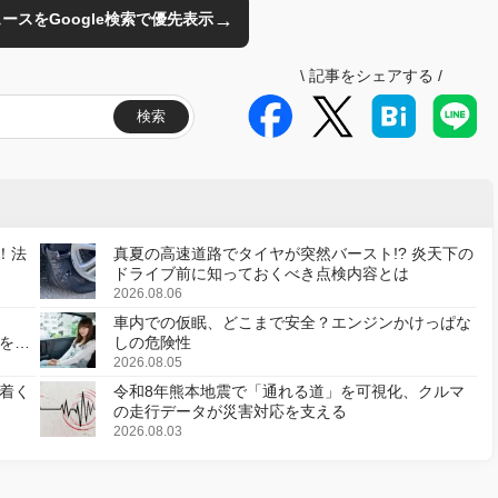
→
のニュースをGoogle検索で優先表示
\
記事をシェアする
/
検索
！法
真夏の高速道路でタイヤが突然バースト!? 炎天下の
ドライブ前に知っておくべき点検内容とは
2026.08.06
車内での仮眠、どこまで安全？エンジンかけっぱな
様を変
しの危険性
2026.08.05
着く
令和8年熊本地震で「通れる道」を可視化、クルマ
の走行データが災害対応を支える
2026.08.03