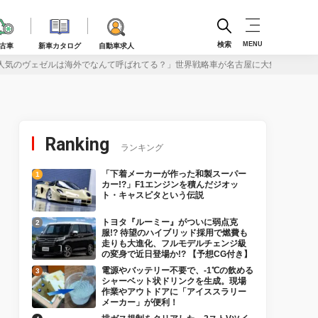
検索
MENU
古車
新車カタログ
自動車求人
人気のヴェゼルは海外でなんて呼ばれてる？」世界戦略車が名古屋に大集結！
Ranking
ランキング
「下着メーカーが作った和製スーパー
カー!?」F1エンジンを積んだジオッ
ト・キャスピタという伝説
トヨタ『ルーミー』がついに弱点克
服!? 待望のハイブリッド採用で燃費も
走りも大進化、フルモデルチェンジ級
の変身で近日登場か!? 【予想CG付き】
電源やバッテリー不要で、-1℃の飲める
シャーベット状ドリンクを生成。現場
作業やアウトドアに「アイススラリー
メーカー」が便利！