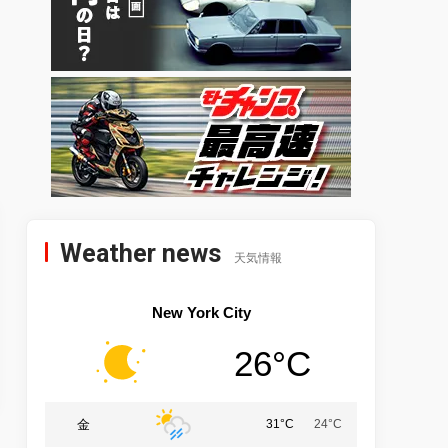
Weather news
天気情報
New York City
26°C
金
31°C
24°C