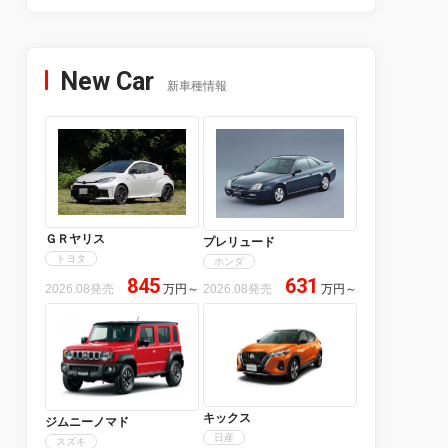
New Car
新車種情報
ＧＲヤリス
プレリュード
トヨタ
ホンダ
845
631
2026.08発売
万円
～
2026.08発売
万円
～
キックス
ジムニーノマド
日産
スズキ