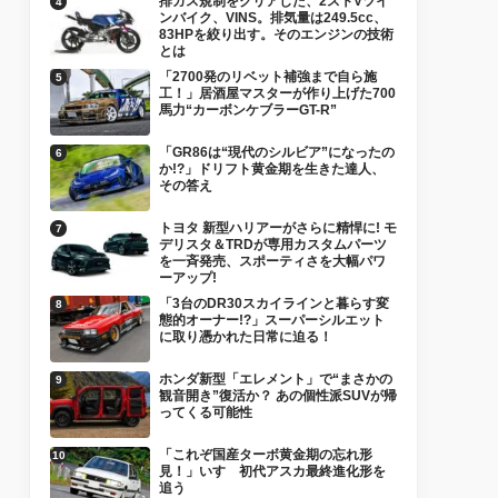
排ガス規制をクリアした、2ストVツイ
ンバイク、VINS。排気量は249.5cc、
83HPを絞り出す。そのエンジンの技術
とは
「2700発のリベット補強まで自ら施
工！」居酒屋マスターが作り上げた700
馬力“カーボンケブラーGT-R”
「GR86は“現代のシルビア”になったの
か!?」ドリフト黄金期を生きた達人、
その答え
トヨタ 新型ハリアーがさらに精悍に! モ
デリスタ＆TRDが専用カスタムパーツ
を一斉発売、スポーティさを大幅パワ
ーアップ!
「3台のDR30スカイラインと暮らす変
態的オーナー!?」スーパーシルエット
に取り憑かれた日常に迫る！
ホンダ新型「エレメント」で“まさかの
観音開き”復活か？ あの個性派SUVが帰
ってくる可能性
「これぞ国産ターボ黄金期の忘れ形
見！」いすゞ初代アスカ最終進化形を
追う