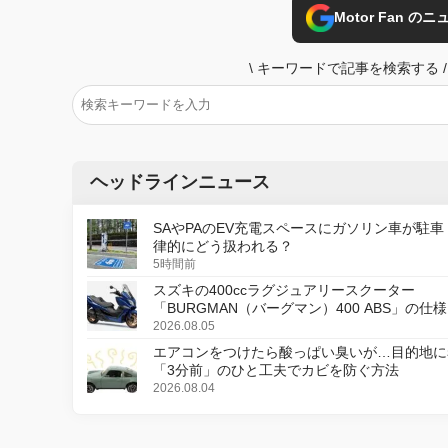
Motor Fan 
\
キーワードで記事を検索する
/
ヘッドラインニュース
SAやPAのEV充電スペースにガソリン車が駐車
律的にどう扱われる？
5時間前
スズキの400ccラグジュアリースクーター
「BURGMAN（バーグマン）400 ABS」の仕
更し、8月18日に発売
2026.08.05
エアコンをつけたら酸っぱい臭いが…目的地に
「3分前」のひと工夫でカビを防ぐ方法
2026.08.04