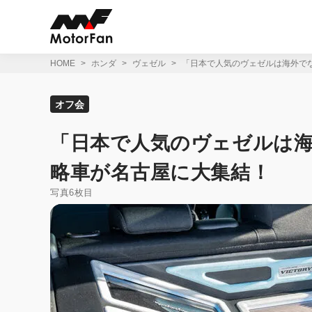
コ
ン
テ
ン
ツ
HOME
ホンダ
ヴェゼル
「日本で人気のヴェゼルは海外で
へ
ス
キ
オフ会
ッ
プ
「日本で人気のヴェゼルは
略車が名古屋に大集結！
写真6枚目