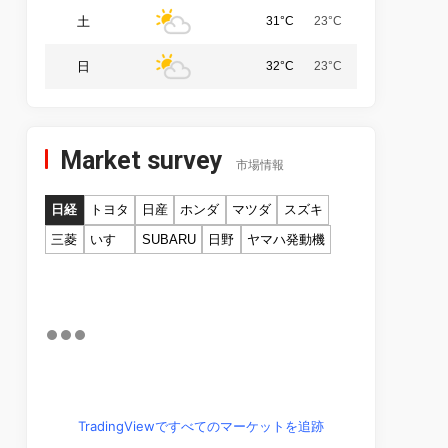
土
31°C
23°C
日
32°C
23°C
Market survey
市場情報
日経
トヨタ
日産
ホンダ
マツダ
スズキ
三菱
いすゞ
SUBARU
日野
ヤマハ発動機
TradingViewですべてのマーケットを追跡