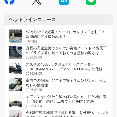
ヘッドラインニュース
SAやPAのEV充電スペースにガソリン車が駐車！
法律的にどう扱われる？
8時間前
真夏の高速道路でタイヤが突然バースト!? 炎天下
のドライブ前に知っておくべき点検内容とは
2026.08.06
スズキの400ccラグジュアリースクーター
「BURGMAN（バーグマン）400 ABS」の仕様を
変更し、8月18日に発売
2026.08.05
車内での仮眠、どこまで安全？エンジンかけっぱ
なしの危険性
2026.08.05
エアコンをつけたら酸っぱい臭いが…目的地に着
く「3分前」のひと工夫でカビを防ぐ方法
2026.08.04
令和8年熊本地震で「通れる道」を可視化、クルマ