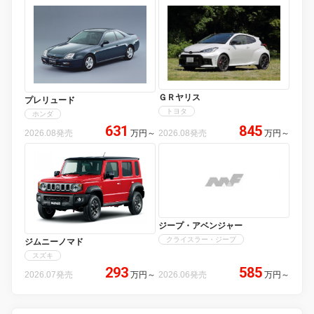
ＧＲヤリス
プレリュード
トヨタ
ホンダ
631
845
2026.08発売
万円
～
2026.08発売
万円
～
ジープ・アベンジャー
クライスラー・ジープ
ジムニーノマド
スズキ
293
585
2026.07発売
万円
～
2026.06発売
万円
～