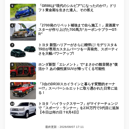
「GR86は“現代のシルビア”になったのか!?」ドリ
フト黄金期を生きた達人、その答え
「2700発のリベット補強まで自ら施工！」居酒屋マ
スターが作り上げた700馬力“カーボンケブラーGT-
R”
トヨタ 新型ハリアーがさらに精悍に! モデリスタ＆
TRDが専用カスタムパーツを一斉発売、スポーティ
さを大幅パワーアップ!
ホンダ新型「エレメント」で“まさかの観音開き”復
活か？ あの個性派SUVが帰ってくる可能性
「3台のDR30スカイラインと暮らす変態的オーナ
ー!?」スーパーシルエットに取り憑かれた日常に迫
る！
トヨタ「ハイラックスサーフ」がマイナーチェンジ
で「スポーツ・ランナー」を230万円で3代目に追加
【今日は何の日？8月4日】
最終更新：2026/08/07 17:11