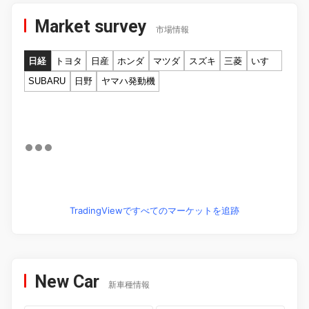
Market survey
市場情報
日経
トヨタ
日産
ホンダ
マツダ
スズキ
三菱
いすゞ
SUBARU
日野
ヤマハ発動機
TradingViewですべてのマーケットを追跡
New Car
新車種情報