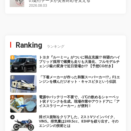
の走行データが災害対応を支える
2026.08.03
Ranking
ランキング
トヨタ『ルーミー』がついに弱点克服!? 待望のハイ
ブリッド採用で燃費も走りも大進化、フルモデルチ
ェンジ級の変身で近日登場か!? 【予想CG付き】
「下着メーカーが作った和製スーパーカー!?」F1エ
ンジンを積んだジオット・キャスピタという伝説
電源やバッテリー不要で、-1℃の飲めるシャーベッ
ト状ドリンクを生成。現場作業やアウトドアに「ア
イススラリーメーカー」が便利！
排ガス規制をクリアした、2ストVツインバイク、
VINS。排気量は249.5cc、83HPを絞り出す。その
エンジンの技術とは