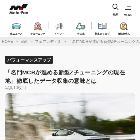
コ
ン
テ
検索
MENU
ン
ツ
へ
車ニュース
チューニング
イベント
中古車
新車カタログ
自動車求人
ス
HOME
日産
フェアレディＺ
「名門MCRが進める新型Zチューニング
キ
ッ
プ
パフォーマンスアップ
「名門MCRが進める新型Zチューニングの現在
地」徹底したデータ収集の意味とは
写真10枚目