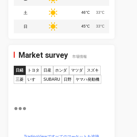
土
46°C
33°C
日
45°C
33°C
Market survey
市場情報
日経
トヨタ
日産
ホンダ
マツダ
スズキ
三菱
いすゞ
SUBARU
日野
ヤマハ発動機
TradingViewですべてのマーケットを追跡