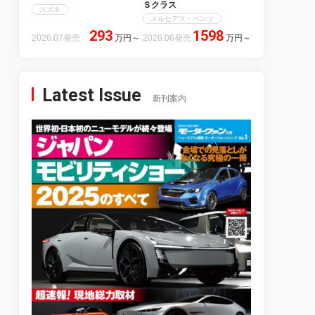
Ｓクラス
スズキ
メルセデス・ベンツ
293
1598
2026.07発売
万円
～
2026.06発売
万円
～
Latest Issue
新刊案内