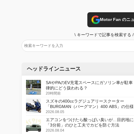
Motor Fan 
\
キーワードで記事を検索する
/
ヘッドラインニュース
SAやPAのEV充電スペースにガソリン車が駐車
律的にどう扱われる？
20時間前
スズキの400ccラグジュアリースクーター
「BURGMAN（バーグマン）400 ABS」の仕
更し、8月18日に発売
2026.08.05
エアコンをつけたら酸っぱい臭いが…目的地に
「3分前」のひと工夫でカビを防ぐ方法
2026.08.04