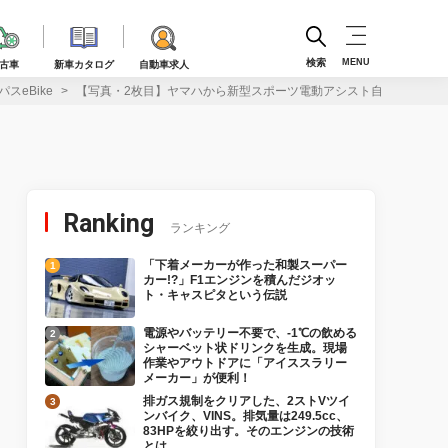
検索
MENU
古車
新車カタログ
自動車求人
eBike
【写真・2枚目】ヤマハから新型スポーツ電動アシスト自転車「クロス
Ranking
ランキング
「下着メーカーが作った和製スーパー
カー!?」F1エンジンを積んだジオッ
ト・キャスピタという伝説
電源やバッテリー不要で、-1℃の飲める
シャーベット状ドリンクを生成。現場
作業やアウトドアに「アイススラリー
メーカー」が便利！
排ガス規制をクリアした、2ストVツイ
ンバイク、VINS。排気量は249.5cc、
83HPを絞り出す。そのエンジンの技術
とは