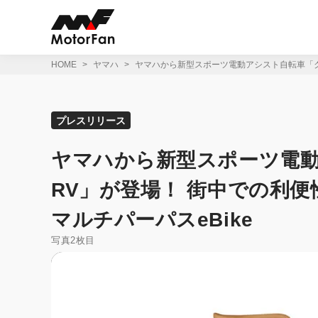
コ
ン
テ
ン
ツ
HOME
ヤマハ
ヤマハから新型スポーツ電動アシスト自転車「ク
へ
ス
キ
ッ
プレスリリース
プ
ヤマハから新型スポーツ電
RV」が登場！ 街中での利
マルチパーパスeBike
写真2枚目