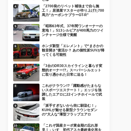
「2700発のリベット補強まで自ら施
工！」居酒屋マスターが作り上げた700
馬力“カーボンケブラーGT-R”
「昭和63年式、37年間ワンオーナーの
意地！」S13シルビアが400馬力のツイ
ンチャージ仕様で覚醒
ホンダ新型「エレメント」で“まさかの
観音開き”復活か？ あの個性派SUVが帰
ってくる可能性
「3台のDR30スカイラインと暮らす変
態的オーナー!?」スーパーシルエット
に取り憑かれた日常に迫る！
これがクラウン!?「躍動感がたまらな
いスポーツエステート！」エッジを強
調したエアロに22インチホイールで武
装
「派手すぎないから街に馴染む！」
KUHLが魅せる新型クラウンセダン
の“大人な”薄型フラップエアロ
「これぞ国産ターボ黄金期の忘れ形
見！」いすゞ初代アスカ最終進化形を