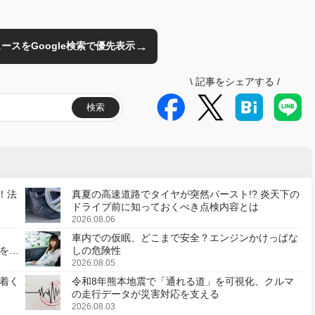
→
のニュースをGoogle検索で優先表示
\
記事をシェアする
/
検索
！法
真夏の高速道路でタイヤが突然バースト!? 炎天下の
ドライブ前に知っておくべき点検内容とは
2026.08.06
車内での仮眠、どこまで安全？エンジンかけっぱな
様を変
しの危険性
2026.08.05
着く
令和8年熊本地震で「通れる道」を可視化、クルマ
の走行データが災害対応を支える
2026.08.03