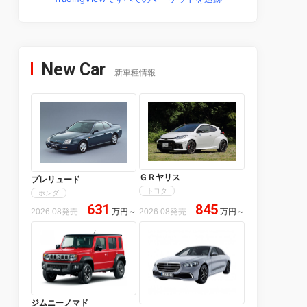
New Car
新車種情報
ＧＲヤリス
プレリュード
トヨタ
ホンダ
631
845
2026.08発売
万円
～
2026.08発売
万円
～
ジムニーノマド