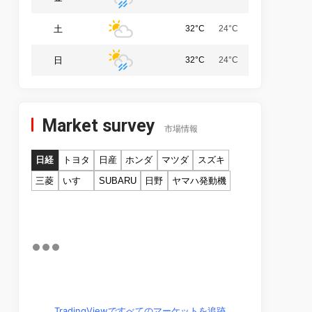
土
32°C
24°C
日
32°C
24°C
Market survey
市場情報
日経
トヨタ
日産
ホンダ
マツダ
スズキ
三菱
いすゞ
SUBARU
日野
ヤマハ発動機
TradingViewですべてのマーケットを追跡