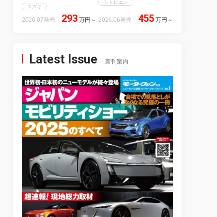
シトロエン
スズキ
293
455
2026.07発売
万円
～
2026.06発売
万円
～
Latest Issue
新刊案内