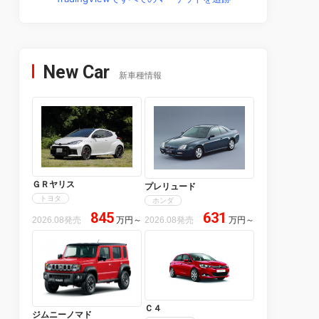
New Car
新車種情報
ＧＲヤリス
プレリュード
トヨタ
ホンダ
845
631
2026.08発売
万円
～
2026.08発売
万円
～
Ｃ４
ジムニーノマド