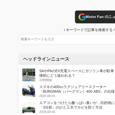
Motor Fan 
\
キーワードで記事を検索する
/
ヘッドラインニュース
SAやPAのEV充電スペースにガソリン車が駐車
律的にどう扱われる？
22時間前
スズキの400ccラグジュアリースクーター
「BURGMAN（バーグマン）400 ABS」の仕
更し、8月18日に発売
2026.08.05
エアコンをつけたら酸っぱい臭いが…目的地に
「3分前」のひと工夫でカビを防ぐ方法
2026.08.04