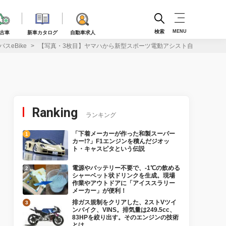
検索
MENU
古車
新車カタログ
自動車求人
eBike
【写真・3枚目】ヤマハから新型スポーツ電動アシスト自転車「クロス
Ranking
ランキング
「下着メーカーが作った和製スーパー
カー!?」F1エンジンを積んだジオッ
ト・キャスピタという伝説
電源やバッテリー不要で、-1℃の飲める
シャーベット状ドリンクを生成。現場
作業やアウトドアに「アイススラリー
メーカー」が便利！
排ガス規制をクリアした、2ストVツイ
ンバイク、VINS。排気量は249.5cc、
83HPを絞り出す。そのエンジンの技術
とは