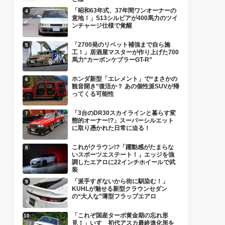
「昭和63年式、37年間ワンオーナーの
意地！」S13シルビアが400馬力のツイ
ンチャージ仕様で覚醒
「2700発のリベット補強まで自ら施
工！」居酒屋マスターが作り上げた700
馬力“カーボンケブラーGT-R”
ホンダ新型「エレメント」で“まさかの
観音開き”復活か？ あの個性派SUVが帰
ってくる可能性
「3台のDR30スカイラインと暮らす変
態的オーナー!?」スーパーシルエット
に取り憑かれた日常に迫る！
これがクラウン!?「躍動感がたまらな
いスポーツエステート！」エッジを強
調したエアロに22インチホイールで武
装
「派手すぎないから街に馴染む！」
KUHLが魅せる新型クラウンセダン
の“大人な”薄型フラップエアロ
「これぞ国産ターボ黄金期の忘れ形
見！」いすゞ初代アスカ最終進化形を