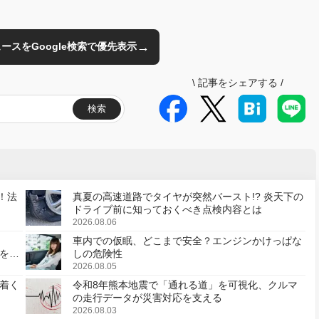
→
のニュースをGoogle検索で優先表示
\
記事をシェアする
/
検索
！法
真夏の高速道路でタイヤが突然バースト!? 炎天下の
ドライブ前に知っておくべき点検内容とは
2026.08.06
車内での仮眠、どこまで安全？エンジンかけっぱな
様を変
しの危険性
2026.08.05
着く
令和8年熊本地震で「通れる道」を可視化、クルマ
の走行データが災害対応を支える
2026.08.03