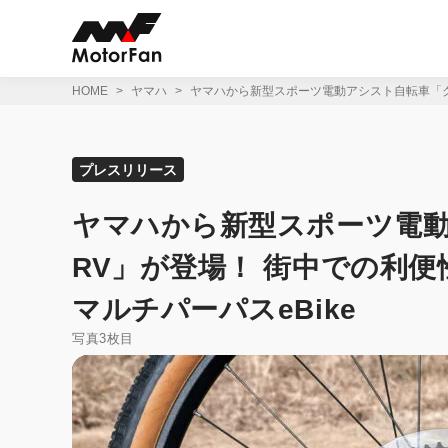
コ
ン
テ
ン
ツ
HOME
ヤマハ
ヤマハから新型スポーツ電動アシスト自転車「ク
へ
ス
キ
ッ
プレスリリース
プ
ヤマハから新型スポーツ電
RV」が登場！ 街中での利
マルチパーパスeBike
写真3枚目