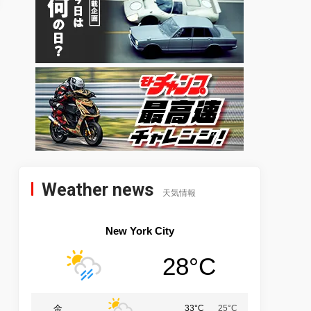
Weather news
天気情報
New York City
28°C
金
33°C
25°C