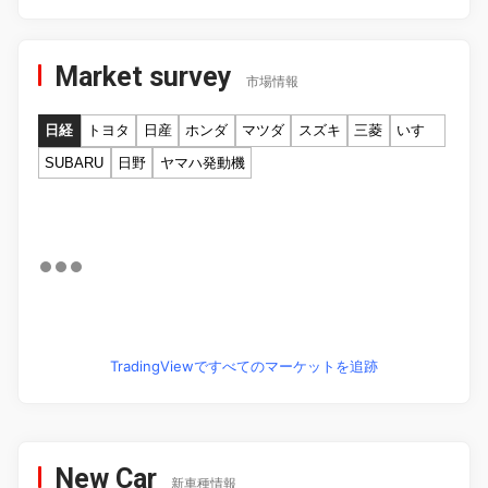
Market survey
市場情報
日経
トヨタ
日産
ホンダ
マツダ
スズキ
三菱
いすゞ
SUBARU
日野
ヤマハ発動機
TradingViewですべてのマーケットを追跡
New Car
新車種情報