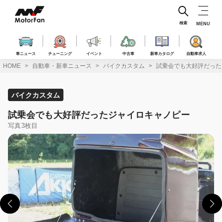
コ
ン
テ
検索
MENU
ン
ツ
へ
車ニュース
チューニング
イベント
中古車
新車カタログ
自動車求人
ス
HOME
自動車・新車ニュース
バイクカスタム
試乗会でも大好評だった
キ
ッ
プ
バイクカスタム
試乗会でも大好評だったジャイロキャノピー
写真3枚目