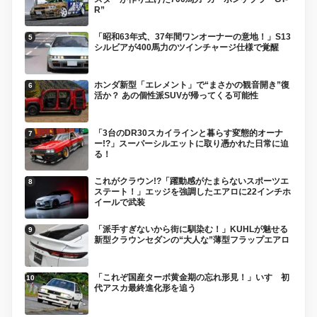
R”
「昭和63年式、37年間ワンオーナーの意地！」S13
シルビアが400馬力のツインチャージ仕様で覚醒
ホンダ新型「エレメント」で“まさかの観音開き”復
活か？ あの個性派SUVが帰ってくる可能性
「3台のDR30スカイラインと暮らす変態的オーナ
ー!?」スーパーシルエットに取り憑かれた日常に迫
る！
これがクラウン!?「躍動感がたまらないスポーツエ
ステート！」エッジを強調したエアロに22インチホ
イールで武装
「派手すぎないから街に馴染む！」KUHLが魅せる
新型クラウンセダンの“大人な”薄型フラップエアロ
「これぞ国産ターボ黄金期の忘れ形見！」いすゞ初
代アスカ最終進化形を追う