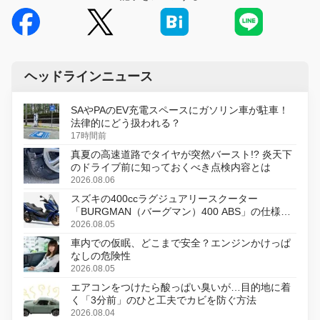
ヘッドラインニュース
SAやPAのEV充電スペースにガソリン車が駐車！
法律的にどう扱われる？
17時間前
真夏の高速道路でタイヤが突然バースト!? 炎天下
のドライブ前に知っておくべき点検内容とは
2026.08.06
スズキの400ccラグジュアリースクーター
「BURGMAN（バーグマン）400 ABS」の仕様を
変更し、8月18日に発売
2026.08.05
車内での仮眠、どこまで安全？エンジンかけっぱ
なしの危険性
2026.08.05
エアコンをつけたら酸っぱい臭いが…目的地に着
く「3分前」のひと工夫でカビを防ぐ方法
2026.08.04