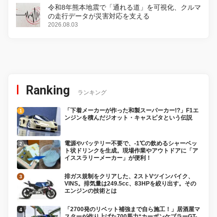
令和8年熊本地震で「通れる道」を可視化、クルマ
の走行データが災害対応を支える
2026.08.03
Ranking
ランキング
「下着メーカーが作った和製スーパーカー!?」F1エ
ンジンを積んだジオット・キャスピタという伝説
電源やバッテリー不要で、-1℃の飲めるシャーベッ
ト状ドリンクを生成。現場作業やアウトドアに「ア
イススラリーメーカー」が便利！
排ガス規制をクリアした、2ストVツインバイク、
VINS。排気量は249.5cc、83HPを絞り出す。その
エンジンの技術とは
「2700発のリベット補強まで自ら施工！」居酒屋マ
スターが作り上げた700馬力“カーボンケブラーGT-