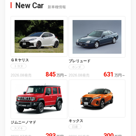
New Car
新車種情報
ＧＲヤリス
プレリュード
トヨタ
ホンダ
845
631
2026.08発売
万円
～
2026.08発売
万円
～
キックス
ジムニーノマド
日産
スズキ
293
300