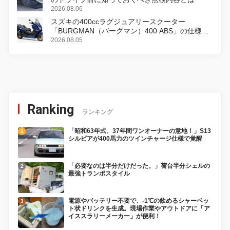
2026.08.06
スズキの400ccラグジュアリースクーター
「BURGMAN（バーグマン）400 ABS」の仕様を
変更し、8月18日に発売
2026.08.05
Ranking
ランキング
「昭和63年式、37年間ワンオーナーの意地！」S13
シルビアが400馬力のツインチャージ仕様で覚醒
「必要なのは半分だけだった。」荷台半分シェルの
最強トランポスタイル
電源やバッテリー不要で、-1℃の飲めるシャーベッ
ト状ドリンクを生成。現場作業やアウトドアに「ア
イススラリーメーカー」が便利！