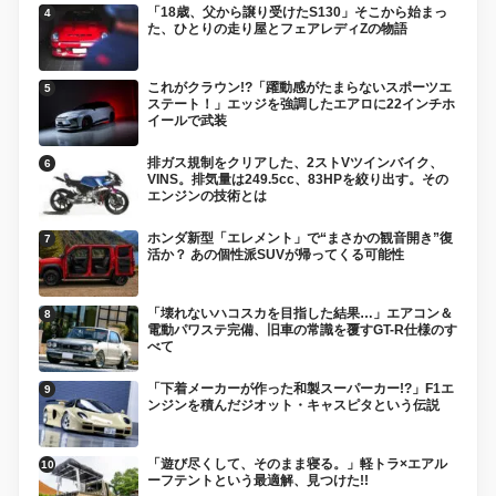
「18歳、父から譲り受けたS130」そこから始まっ
た、ひとりの走り屋とフェアレディZの物語
これがクラウン!?「躍動感がたまらないスポーツエ
ステート！」エッジを強調したエアロに22インチホ
イールで武装
排ガス規制をクリアした、2ストVツインバイク、
VINS。排気量は249.5cc、83HPを絞り出す。その
エンジンの技術とは
ホンダ新型「エレメント」で“まさかの観音開き”復
活か？ あの個性派SUVが帰ってくる可能性
「壊れないハコスカを目指した結果…」エアコン＆
電動パワステ完備、旧車の常識を覆すGT-R仕様のす
べて
「下着メーカーが作った和製スーパーカー!?」F1エ
ンジンを積んだジオット・キャスピタという伝説
「遊び尽くして、そのまま寝る。」軽トラ×エアル
ーフテントという最適解、見つけた!!