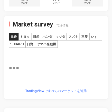
24°C
23°C
25°C
Market survey
市場情報
日経
トヨタ
日産
ホンダ
マツダ
スズキ
三菱
いすゞ
SUBARU
日野
ヤマハ発動機
TradingViewですべてのマーケットを追跡