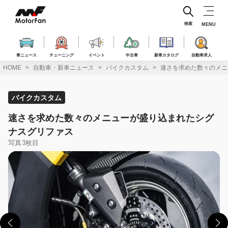
コ
ン
テ
検索
MENU
ン
ツ
へ
車ニュース
チューニング
イベント
中古車
新車カタログ
自動車求人
ス
HOME
自動車・新車ニュース
バイクカスタム
速さを求めた数々のメニ
キ
ッ
プ
バイクカスタム
速さを求めた数々のメニューが盛り込まれたシグ
ナスグリファス
写真3枚目