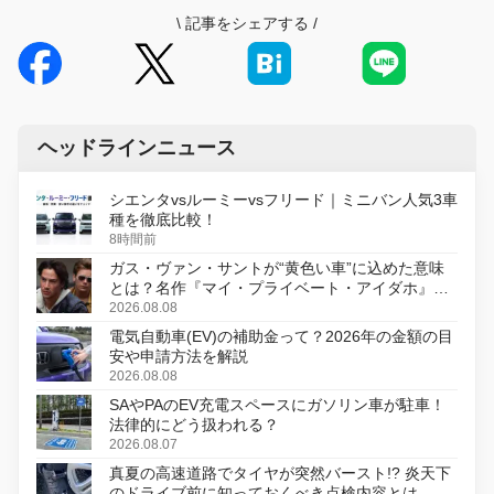
\
記事をシェアする
/
ヘッドラインニュース
シエンタvsルーミーvsフリード｜ミニバン人気3車
種を徹底比較！
8時間前
ガス・ヴァン・サントが“黄色い車”に込めた意味
とは？名作『マイ・プライベート・アイダホ』が
初のデジタルリマスター版で復活
2026.08.08
電気自動車(EV)の補助金って？2026年の金額の目
安や申請方法を解説
2026.08.08
SAやPAのEV充電スペースにガソリン車が駐車！
法律的にどう扱われる？
2026.08.07
真夏の高速道路でタイヤが突然バースト!? 炎天下
のドライブ前に知っておくべき点検内容とは