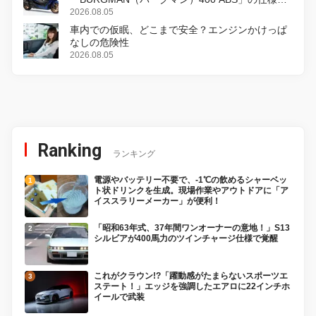
変更し、8月18日に発売
2026.08.05
車内での仮眠、どこまで安全？エンジンかけっぱ
なしの危険性
2026.08.05
Ranking
ランキング
電源やバッテリー不要で、-1℃の飲めるシャーベッ
ト状ドリンクを生成。現場作業やアウトドアに「ア
イススラリーメーカー」が便利！
「昭和63年式、37年間ワンオーナーの意地！」S13
シルビアが400馬力のツインチャージ仕様で覚醒
これがクラウン!?「躍動感がたまらないスポーツエ
ステート！」エッジを強調したエアロに22インチホ
イールで武装