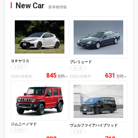
New Car
新車種情報
ＧＲヤリス
プレリュード
トヨタ
ホンダ
845
631
2026.08発売
万円
～
2026.08発売
万円
～
ジムニーノマド
ヴェルファイアハイブリッド
スズキ
トヨタ