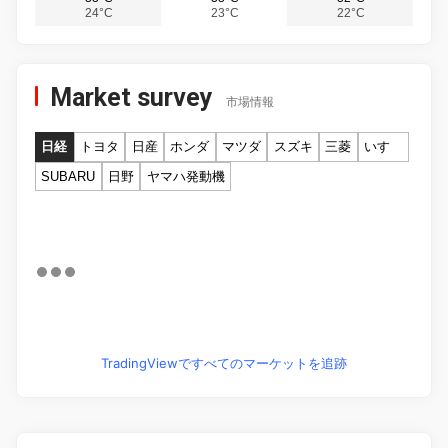
24°C
23°C
22°C
Market survey
市場情報
日経
トヨタ
日産
ホンダ
マツダ
スズキ
三菱
いすゞ
SUBARU
日野
ヤマハ発動機
TradingViewですべてのマーケットを追跡