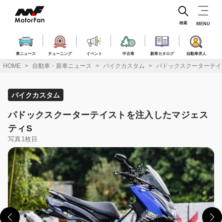
コ
ン
テ
検索
MENU
ン
ツ
へ
車ニュース
チューニング
イベント
中古車
新車カタログ
自動車求人
ス
HOME
自動車・新車ニュース
バイクカスタム
パドックスクーターテイ
キ
ッ
プ
バイクカスタム
パドックスクーターテイストを注入したマジェス
ティS
写真1枚目