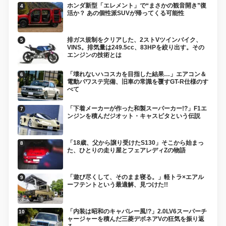
ホンダ新型「エレメント」で“まさかの観音開き”復
活か？ あの個性派SUVが帰ってくる可能性
排ガス規制をクリアした、2ストVツインバイク、
VINS。排気量は249.5cc、83HPを絞り出す。その
エンジンの技術とは
「壊れないハコスカを目指した結果…」エアコン＆
電動パワステ完備、旧車の常識を覆すGT-R仕様のす
べて
「下着メーカーが作った和製スーパーカー!?」F1エ
ンジンを積んだジオット・キャスピタという伝説
「18歳、父から譲り受けたS130」そこから始まっ
た、ひとりの走り屋とフェアレディZの物語
「遊び尽くして、そのまま寝る。」軽トラ×エアル
ーフテントという最適解、見つけた!!
「内装は昭和のキャバレー風!?」2.0LV6スーパーチ
ャージャーを積んだ三菱デボネアVの狂気を振り返