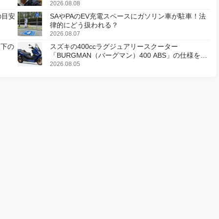
デジタルリマスター版で復活
2026.08.08
の目安
SAやPAのEV充電スペースにガソリン車が駐車！法
律的にどう扱われる？
2026.08.07
天下の
スズキの400ccラグジュアリースクーター
「BURGMAN（バーグマン）400 ABS」の仕様を変
更し、8月18日に発売
2026.08.05