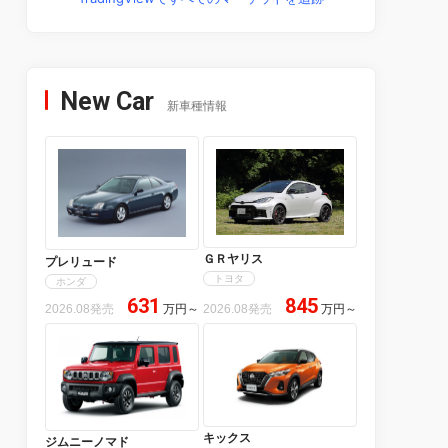
New Car
新車種情報
ＧＲヤリス
プレリュード
トヨタ
ホンダ
631
845
2026.08発売
万円
～
2026.08発売
万円
～
キックス
ジムニーノマド