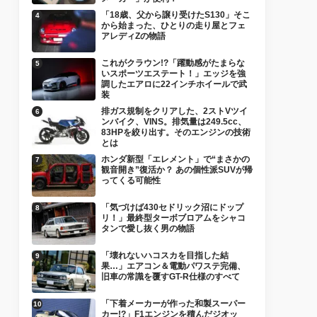
「18歳、父から譲り受けたS130」そこ
から始まった、ひとりの走り屋とフェ
アレディZの物語
これがクラウン!?「躍動感がたまらな
いスポーツエステート！」エッジを強
調したエアロに22インチホイールで武
装
排ガス規制をクリアした、2ストVツイ
ンバイク、VINS。排気量は249.5cc、
83HPを絞り出す。そのエンジンの技術
とは
ホンダ新型「エレメント」で“まさかの
観音開き”復活か？ あの個性派SUVが帰
ってくる可能性
「気づけば430セドリック沼にドップ
リ！」最終型ターボブロアムをシャコ
タンで愛し抜く男の物語
「壊れないハコスカを目指した結
果…」エアコン＆電動パワステ完備、
旧車の常識を覆すGT-R仕様のすべて
「下着メーカーが作った和製スーパー
カー!?」F1エンジンを積んだジオッ