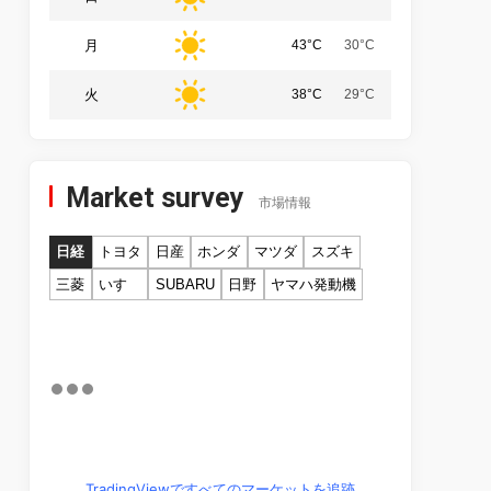
月
43°C
30°C
火
38°C
29°C
Market survey
市場情報
日経
トヨタ
日産
ホンダ
マツダ
スズキ
三菱
いすゞ
SUBARU
日野
ヤマハ発動機
TradingViewですべてのマーケットを追跡