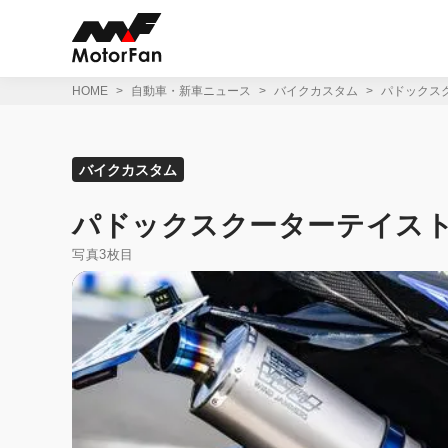
コ
ン
テ
ン
ツ
HOME
自動車・新車ニュース
バイクカスタム
パドックス
へ
ス
キ
ッ
バイクカスタム
プ
パドックスクーターテイス
写真3枚目