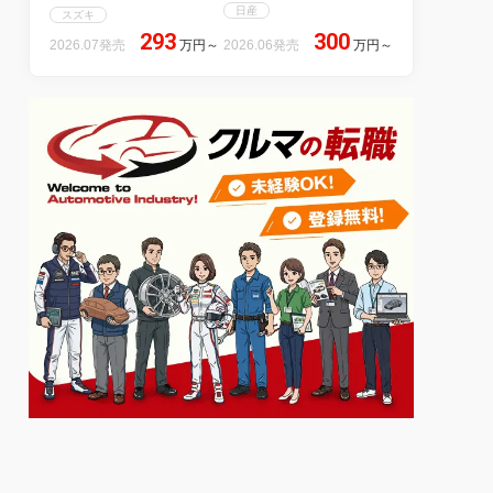
日産
スズキ
293
300
2026.07発売
万円
～
2026.06発売
万円
～