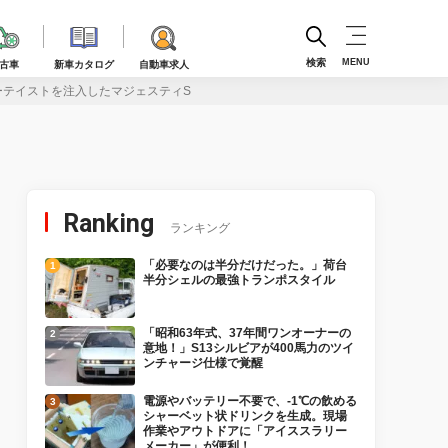
検索
MENU
古車
新車カタログ
自動車求人
ーテイストを注入したマジェスティS
Ranking
ランキング
「必要なのは半分だけだった。」荷台
半分シェルの最強トランポスタイル
「昭和63年式、37年間ワンオーナーの
意地！」S13シルビアが400馬力のツイ
ンチャージ仕様で覚醒
電源やバッテリー不要で、-1℃の飲める
シャーベット状ドリンクを生成。現場
作業やアウトドアに「アイススラリー
メーカー」が便利！