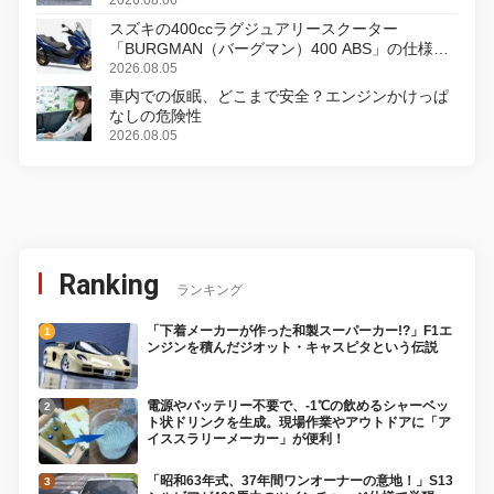
スズキの400ccラグジュアリースクーター
「BURGMAN（バーグマン）400 ABS」の仕様を
変更し、8月18日に発売
2026.08.05
車内での仮眠、どこまで安全？エンジンかけっぱ
なしの危険性
2026.08.05
Ranking
ランキング
「下着メーカーが作った和製スーパーカー!?」F1エ
ンジンを積んだジオット・キャスピタという伝説
電源やバッテリー不要で、-1℃の飲めるシャーベッ
ト状ドリンクを生成。現場作業やアウトドアに「ア
イススラリーメーカー」が便利！
「昭和63年式、37年間ワンオーナーの意地！」S13