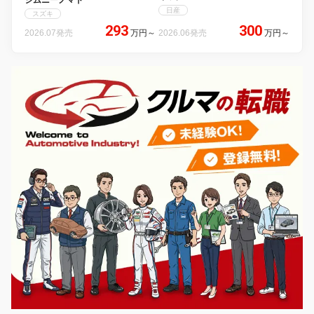
ジムニーノマド
日産
スズキ
293
300
2026.07発売
万円
～
2026.06発売
万円
～