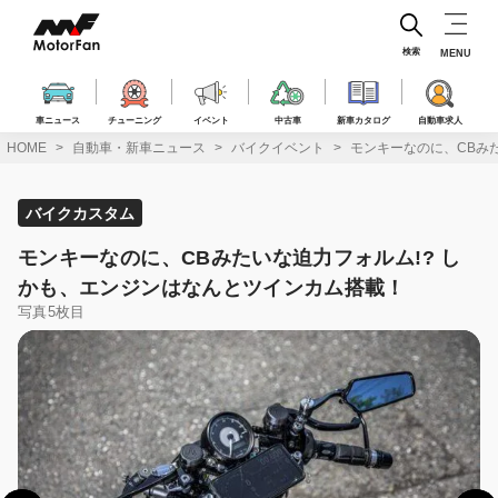
コ
ン
テ
検索
MENU
ン
ツ
へ
車ニュース
チューニング
イベント
中古車
新車カタログ
自動車求人
ス
HOME
自動車・新車ニュース
バイクイベント
モンキーなのに、CBみ
キ
ッ
プ
バイクカスタム
モンキーなのに、CBみたいな迫力フォルム!? し
かも、エンジンはなんとツインカム搭載！
写真5枚目