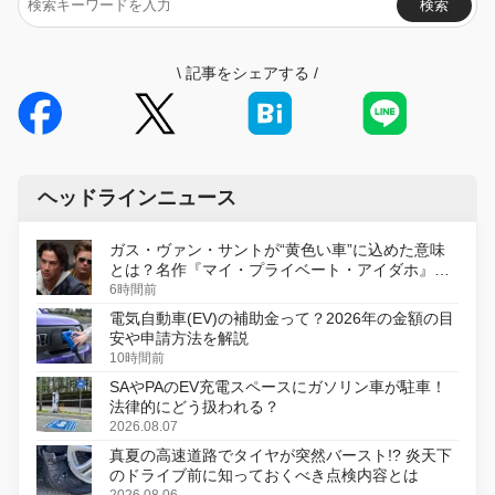
検索
\
記事をシェアする
/
ヘッドラインニュース
ガス・ヴァン・サントが“黄色い車”に込めた意味
とは？名作『マイ・プライベート・アイダホ』が
初のデジタルリマスター版で復活
6時間前
電気自動車(EV)の補助金って？2026年の金額の目
安や申請方法を解説
10時間前
SAやPAのEV充電スペースにガソリン車が駐車！
法律的にどう扱われる？
2026.08.07
真夏の高速道路でタイヤが突然バースト!? 炎天下
のドライブ前に知っておくべき点検内容とは
2026.08.06