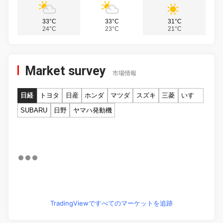
33°C
33°C
31°C
24°C
23°C
21°C
Market survey
市場情報
日経
トヨタ
日産
ホンダ
マツダ
スズキ
三菱
いすゞ
SUBARU
日野
ヤマハ発動機
TradingViewですべてのマーケットを追跡