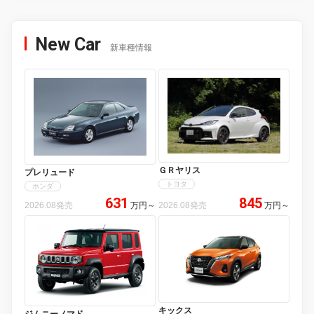
New Car
新車種情報
ＧＲヤリス
プレリュード
トヨタ
ホンダ
631
845
2026.08発売
万円
～
2026.08発売
万円
～
キックス