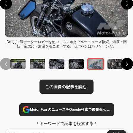
Drogger製データーロガーを使い、スマホとブルートゥース接続。速度・回
転・空燃比・油温をモニターする。セパハンはハリケーンだ。
この画像の記事を読む
→
Motor Fan のニュースをGoogle検索で優先表示
\
キーワードで記事を検索する
/