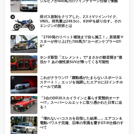
シルビアが400馬力のツインチャージ仕様で覚醒
排ガス規制をクリアした、2ストVツインバイク、
VINS。排気量は249.5cc、83HPを絞り出す。その
エンジンの技術とは
「2700発のリベット補強まで自ら施工！」居酒屋マ
スターが作り上げた700馬力“カーボンケブラーGT-
R”
ホンダ新型「エレメント」で“まさかの観音開き”復
活か？ あの個性派SUVが帰ってくる可能性
これがクラウン!?「躍動感がたまらないスポーツエ
ステート！」エッジを強調したエアロに22インチホ
イールで武装
「3台のDR30スカイラインと暮らす変態的オーナ
ー!?」スーパーシルエットに取り憑かれた日常に迫
る！
「壊れないハコスカを目指した結果…」エアコン＆
電動パワステ完備、旧車の常識を覆すGT-R仕様のす
べて