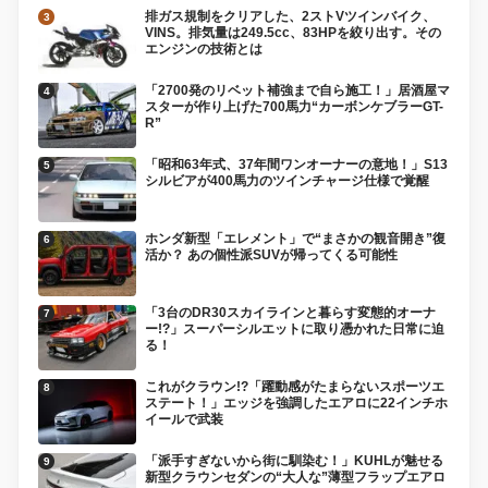
排ガス規制をクリアした、2ストVツインバイク、
VINS。排気量は249.5cc、83HPを絞り出す。その
エンジンの技術とは
「2700発のリベット補強まで自ら施工！」居酒屋マ
スターが作り上げた700馬力“カーボンケブラーGT-
R”
「昭和63年式、37年間ワンオーナーの意地！」S13
シルビアが400馬力のツインチャージ仕様で覚醒
ホンダ新型「エレメント」で“まさかの観音開き”復
活か？ あの個性派SUVが帰ってくる可能性
「3台のDR30スカイラインと暮らす変態的オーナ
ー!?」スーパーシルエットに取り憑かれた日常に迫
る！
これがクラウン!?「躍動感がたまらないスポーツエ
ステート！」エッジを強調したエアロに22インチホ
イールで武装
「派手すぎないから街に馴染む！」KUHLが魅せる
新型クラウンセダンの“大人な”薄型フラップエアロ