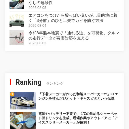
なしの危険性
2026.08.05
エアコンをつけたら酸っぱい臭いが…目的地に着
く「3分前」のひと工夫でカビを防ぐ方法
2026.08.04
令和8年熊本地震で「通れる道」を可視化、クルマ
の走行データが災害対応を支える
2026.08.03
Ranking
ランキング
「下着メーカーが作った和製スーパーカー!?」F1エ
ンジンを積んだジオット・キャスピタという伝説
電源やバッテリー不要で、-1℃の飲めるシャーベッ
ト状ドリンクを生成。現場作業やアウトドアに「ア
イススラリーメーカー」が便利！