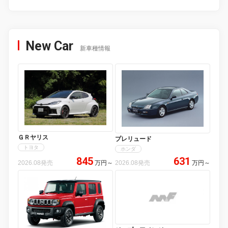
New Car
新車種情報
ＧＲヤリス
プレリュード
トヨタ
ホンダ
845
631
2026.08発売
万円
～
2026.08発売
万円
～