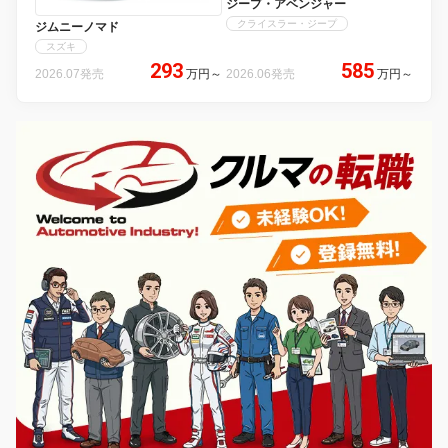
ジープ・アベンジャー
クライスラー・ジープ
ジムニーノマド
スズキ
293
585
2026.07発売
万円
～
2026.06発売
万円
～