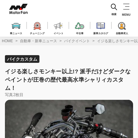
コ
ン
テ
検索
MENU
ン
ツ
へ
車ニュース
チューニング
イベント
中古車
新車カタログ
自動車求人
ス
HOME
自動車・新車ニュース
バイクイベント
イジる楽しさモンキー以
キ
ッ
プ
バイクカスタム
イジる楽しさモンキー以上!? 派手だけどダークな
ペイントが圧巻の歴代最高水準シャリィカスタ
ム！
写真2枚目