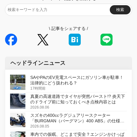
検索
\
記事をシェアする
/
ヘッドラインニュース
SAやPAのEV充電スペースにガソリン車が駐車！
法律的にどう扱われる？
17時間前
真夏の高速道路でタイヤが突然バースト!? 炎天下
のドライブ前に知っておくべき点検内容とは
2026.08.06
スズキの400ccラグジュアリースクーター
「BURGMAN（バーグマン）400 ABS」の仕様を
変更し、8月18日に発売
2026.08.05
車内での仮眠、どこまで安全？エンジンかけっぱ