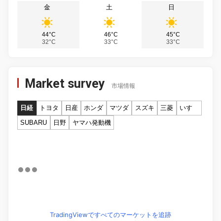
金
土
日
44°C
46°C
45°C
32°C
33°C
33°C
Market survey
市場情報
日経
トヨタ
日産
ホンダ
マツダ
スズキ
三菱
いすゞ
SUBARU
日野
ヤマハ発動機
TradingViewですべてのマーケットを追跡