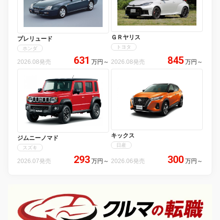
ＧＲヤリス
プレリュード
トヨタ
ホンダ
631
845
2026.08発売
万円
～
2026.08発売
万円
～
キックス
ジムニーノマド
日産
スズキ
293
300
2026.07発売
万円
～
2026.06発売
万円
～