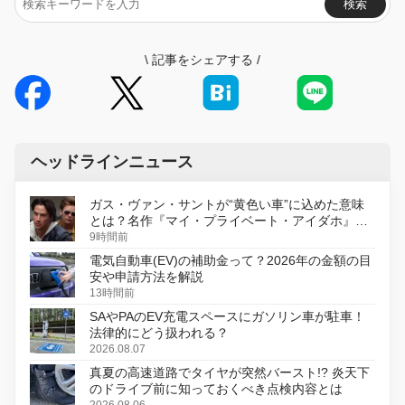
検索
\
記事をシェアする
/
ヘッドラインニュース
ガス・ヴァン・サントが“黄色い車”に込めた意味
とは？名作『マイ・プライベート・アイダホ』が
初のデジタルリマスター版で復活
9時間前
電気自動車(EV)の補助金って？2026年の金額の目
安や申請方法を解説
13時間前
SAやPAのEV充電スペースにガソリン車が駐車！
法律的にどう扱われる？
2026.08.07
真夏の高速道路でタイヤが突然バースト!? 炎天下
のドライブ前に知っておくべき点検内容とは
2026.08.06