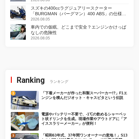
スズキの400ccラグジュアリースクーター
「BURGMAN（バーグマン）400 ABS」の仕様を
変更し、8月18日に発売
2026.08.05
車内での仮眠、どこまで安全？エンジンかけっぱ
なしの危険性
2026.08.05
Ranking
ランキング
「下着メーカーが作った和製スーパーカー!?」F1エ
ンジンを積んだジオット・キャスピタという伝説
電源やバッテリー不要で、-1℃の飲めるシャーベッ
ト状ドリンクを生成。現場作業やアウトドアに「ア
イススラリーメーカー」が便利！
「昭和63年式、37年間ワンオーナーの意地！」S13