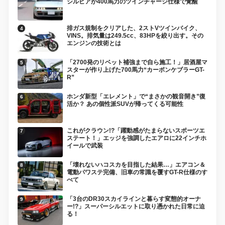
シルビアが400馬力のツインチャージ仕様で覚醒
排ガス規制をクリアした、2ストVツインバイク、
VINS。排気量は249.5cc、83HPを絞り出す。その
エンジンの技術とは
「2700発のリベット補強まで自ら施工！」居酒屋マ
スターが作り上げた700馬力“カーボンケブラーGT-
R”
ホンダ新型「エレメント」で“まさかの観音開き”復
活か？ あの個性派SUVが帰ってくる可能性
これがクラウン!?「躍動感がたまらないスポーツエ
ステート！」エッジを強調したエアロに22インチホ
イールで武装
「壊れないハコスカを目指した結果…」エアコン＆
電動パワステ完備、旧車の常識を覆すGT-R仕様のす
べて
「3台のDR30スカイラインと暮らす変態的オーナ
ー!?」スーパーシルエットに取り憑かれた日常に迫
る！