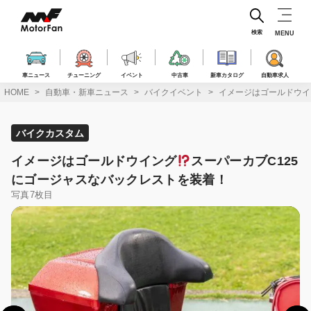
コ
ン
テ
検索
MENU
ン
ツ
へ
車ニュース
チューニング
イベント
中古車
新車カタログ
自動車求人
ス
HOME
自動車・新車ニュース
バイクイベント
イメージはゴールドウイ
キ
ッ
プ
バイクカスタム
イメージはゴールドウイング
スーパーカブC125
にゴージャスなバックレストを装着！
写真7枚目