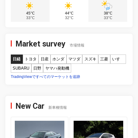
45°C
44°C
38°C
33°C
32°C
33°C
Market survey
市場情報
日経
トヨタ
日産
ホンダ
マツダ
スズキ
三菱
いすゞ
SUBARU
日野
ヤマハ発動機
TradingViewですべてのマーケットを追跡
New Car
新車種情報