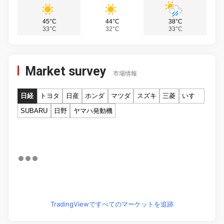
45°C
44°C
38°C
33°C
32°C
33°C
Market survey
市場情報
日経
トヨタ
日産
ホンダ
マツダ
スズキ
三菱
いすゞ
SUBARU
日野
ヤマハ発動機
TradingViewですべてのマーケットを追跡