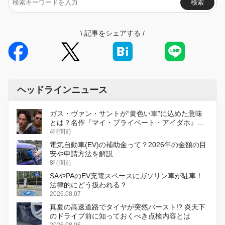
検索
\
記事をシェアする
/
ヘッドラインニュース
ガス・ヴァン・サントが“黄色い車”に込めた意味
とは？名作『マイ・プライベート・アイダホ』が
初のデジタルリマスター版で復活
4時間前
電気自動車(EV)の補助金って？2026年の金額の目
安や申請方法を解説
8時間前
SAやPAのEV充電スペースにガソリン車が駐車！
法律的にどう扱われる？
2026.08.07
真夏の高速道路でタイヤが突然バースト!? 炎天下
のドライブ前に知っておくべき点検内容とは
2026.08.06