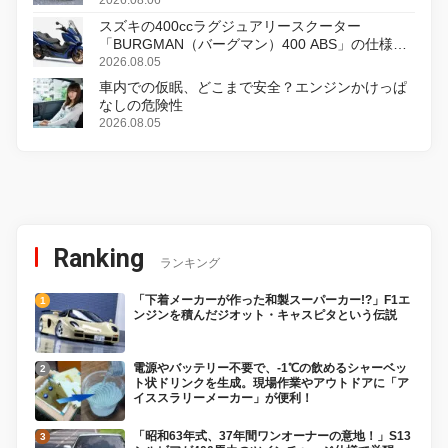
スズキの400ccラグジュアリースクーター
「BURGMAN（バーグマン）400 ABS」の仕様を
変更し、8月18日に発売
2026.08.05
車内での仮眠、どこまで安全？エンジンかけっぱ
なしの危険性
2026.08.05
Ranking
ランキング
「下着メーカーが作った和製スーパーカー!?」F1エ
ンジンを積んだジオット・キャスピタという伝説
電源やバッテリー不要で、-1℃の飲めるシャーベッ
ト状ドリンクを生成。現場作業やアウトドアに「ア
イススラリーメーカー」が便利！
「昭和63年式、37年間ワンオーナーの意地！」S13