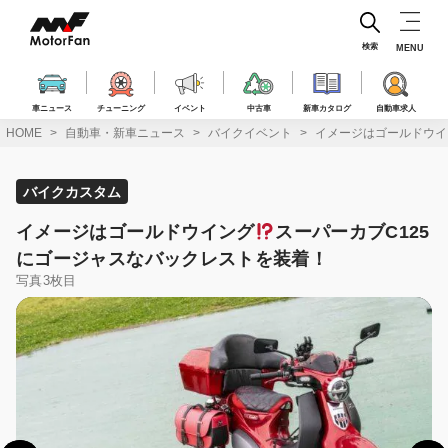
コ
ン
テ
検索
MENU
ン
ツ
へ
車ニュース
チューニング
イベント
中古車
新車カタログ
自動車求人
ス
HOME
自動車・新車ニュース
バイクイベント
イメージはゴールドウイ
キ
ッ
プ
バイクカスタム
イメージはゴールドウイング
スーパーカブC125
にゴージャスなバックレストを装着！
写真3枚目