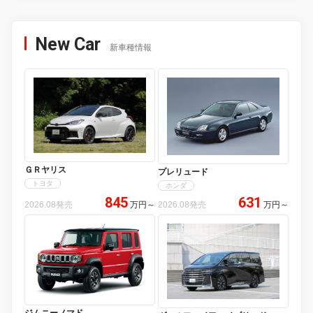
New Car
新車種情報
ＧＲヤリス
プレリュード
トヨタ
ホンダ
845
631
2026.08発売
万円
～
2026.08発売
万円
～