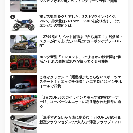
シルビアが400馬力のツインチャージ仕様で覚醒
排ガス規制をクリアした、2ストVツインバイク、
VINS。排気量は249.5cc、83HPを絞り出す。その
エンジンの技術とは
「2700発のリベット補強まで自ら施工！」居酒屋マ
スターが作り上げた700馬力“カーボンケブラーGT-
R”
ホンダ新型「エレメント」で“まさかの観音開き”復
活か？ あの個性派SUVが帰ってくる可能性
これがクラウン!?「躍動感がたまらないスポーツエ
ステート！」エッジを強調したエアロに22インチホ
イールで武装
「3台のDR30スカイラインと暮らす変態的オーナ
ー!?」スーパーシルエットに取り憑かれた日常に迫
る！
「派手すぎないから街に馴染む！」KUHLが魅せる
新型クラウンセダンの“大人な”薄型フラップエアロ