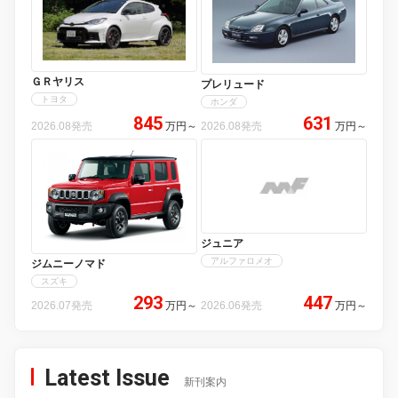
ＧＲヤリス
プレリュード
トヨタ
ホンダ
845
631
2026.08発売
万円
～
2026.08発売
万円
～
ジュニア
アルファロメオ
ジムニーノマド
スズキ
293
447
2026.07発売
万円
～
2026.06発売
万円
～
Latest Issue
新刊案内