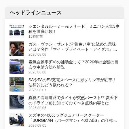
ヘッドラインニュース
シエンタvsルーミーvsフリード｜ミニバン人気3車
種を徹底比較！
15時間前
ガス・ヴァン・サントが“黄色い車”に込めた意味
とは？名作『マイ・プライベート・アイダホ』が
初のデジタルリマスター版で復活
2026.08.08
電気自動車(EV)の補助金って？2026年の金額の目
安や申請方法を解説
2026.08.08
SAやPAのEV充電スペースにガソリン車が駐車！
法律的にどう扱われる？
2026.08.07
真夏の高速道路でタイヤが突然バースト!? 炎天下
のドライブ前に知っておくべき点検内容とは
2026.08.06
スズキの400ccラグジュアリースクーター
「BURGMAN（バーグマン）400 ABS」の仕様を
変更し、8月18日に発売
2026.08.05