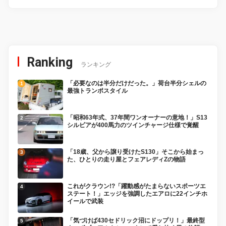
Ranking
ランキング
「必要なのは半分だけだった。」荷台半分シェルの
最強トランポスタイル
「昭和63年式、37年間ワンオーナーの意地！」S13
シルビアが400馬力のツインチャージ仕様で覚醒
「18歳、父から譲り受けたS130」そこから始まっ
た、ひとりの走り屋とフェアレディZの物語
これがクラウン!?「躍動感がたまらないスポーツエ
ステート！」エッジを強調したエアロに22インチホ
イールで武装
「気づけば430セドリック沼にドップリ！」最終型