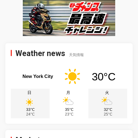
Weather news
天気情報
30°C
New York City
日
月
火
33°C
35°C
32°C
24°C
23°C
25°C