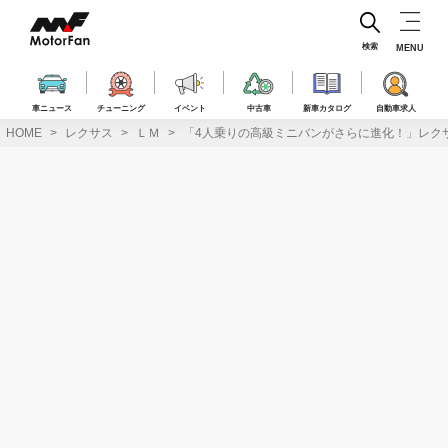
コ
ン
テ
検索
MENU
ン
ツ
へ
車ニュース
チューニング
イベント
中古車
新車カタログ
自動車求人
ス
HOME
レクサス
ＬＭ
「4人乗りの高級ミニバンがさらに進化！」レク
キ
ッ
プ