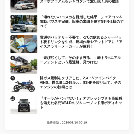
ターボブロアムをシャコタンで愛し抜く男の物語
「壊れないハコスカを目指した結果…」エアコン＆
電動パワステ完備、旧車の常識を覆すGT-R仕様のす
べて
電源やバッテリー不要で、-1℃の飲めるシャーベッ
ト状ドリンクを生成。現場作業やアウトドアに「ア
イススラリーメーカー」が便利！
「遊び尽くして、そのまま寝る。」軽トラ×エアル
ーフテントという最適解、見つけた!!
排ガス規制をクリアした、2ストVツインバイク、
VINS。排気量は249.5cc、83HPを絞り出す。その
エンジンの技術とは
『オーラがハンパない！』アグレッシブさも高級感
も備えた名門WALDのジムニーノマド用ボディキッ
ト
最終更新：2026/08/10 00:19