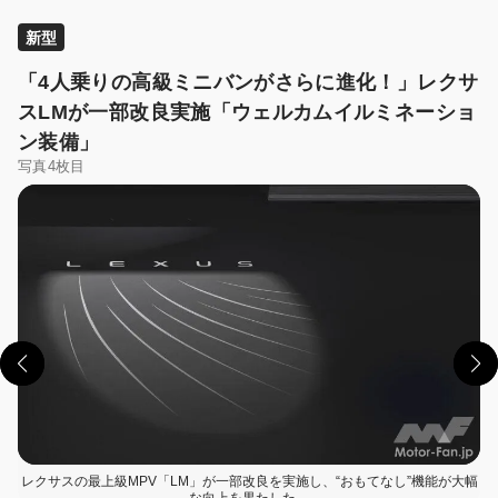
新型
「4人乗りの高級ミニバンがさらに進化！」レクサ
スLMが一部改良実施「ウェルカムイルミネーショ
ン装備」
写真4枚目
この画像の記事を読む
レクサスの最上級MPV「LM」が一部改良を実施し、“おもてなし”機能が大幅