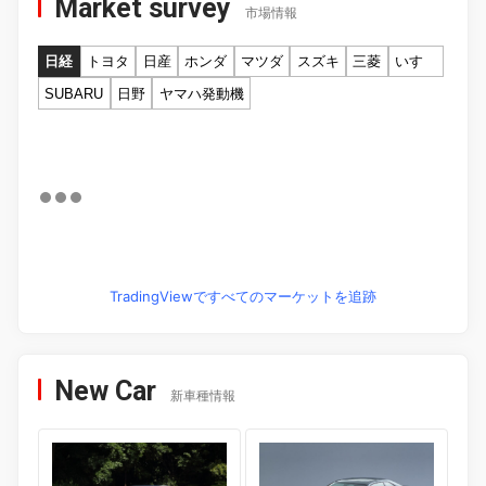
Market survey
市場情報
日経
トヨタ
日産
ホンダ
マツダ
スズキ
三菱
いすゞ
SUBARU
日野
ヤマハ発動機
TradingViewですべてのマーケットを追跡
New Car
新車種情報