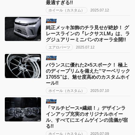
最適すぎる!!
ホイール（カスタム）
2025.07.12
純正メッキ加飾のチラ見せが絶妙！ グ
レースラインの『レクサスLM』は、ラ
グジュアリーミニバンのオーラ全開!!
エアロパーツ
2025.07.12
バランスに優れた2×5スポーク！ 極上
のディープリムを備えた“マーベリック
1705S”は、魅せ度高めのカスタムホイ
ール!!
ホイール（カスタム）
2025.07.10
「マルチピース×繊細！」デザインラ
インアップ充実のオリジナルホイー
ル、すべてにエイムゲインの流儀が宿
る!!
ホイール（カスタム）
2025.07.09