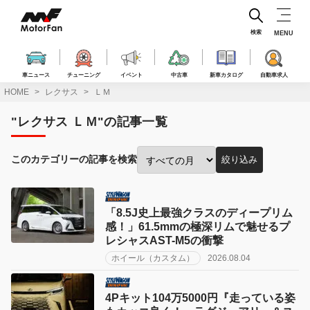
コ
ン
テ
検索
MENU
ン
ツ
へ
車ニュース
チューニング
イベント
中古車
新車カタログ
自動車求人
ス
HOME
レクサス
ＬＭ
キ
ッ
"レクサス ＬＭ"の記事一覧
プ
このカテゴリーの記事を検索
絞り込み
投
稿
月
で
「8.5J史上最強クラスのディープリム
絞
感！」61.5mmの極深リムで魅せるプ
り
レシャスAST-M5の衝撃
込
ホイール（カスタム）
2026.08.04
み:
4Pキット104万5000円『走っている姿