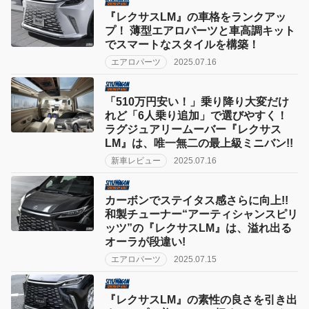
『レクサスLM』の車格をランクアッ
プ！ 薄型エアロパーツと車高調キット
でスマートなスタイルを構築！
エアロパーツ
2025.07.16
「510万円安い！」乗り降り大変だけ
れど「6人乗り追加」で選びやすく！
ラグジュアリームーバー『レクサス
LM』は、唯一無二の最上級ミニバン!!
新車レビュー
2025.07.16
カーボンでステイタス感さらに向上!!
和製チューナー“アーティシャンスピリ
ッツ”の『レクサスLM』は、溢れ出る
オーラが段違い!
エアロパーツ
2025.07.15
『レクサスLM』の素性の良さを引き出