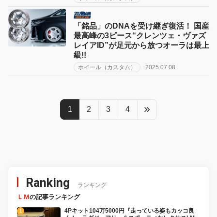
「銘品」のDNAを受け継ぎ復活！ 国産
最高峰の3ピース“クレンツェ・ヴァズ
レイアID”が足元から放つオーラは最上
級!!
ホイール（カスタム）
2025.07.08
1
2
3
4
Ranking
ランキング
ＬＭ
の記事ランキング
4Pキット104万5000円『走っている姿もカッコ良