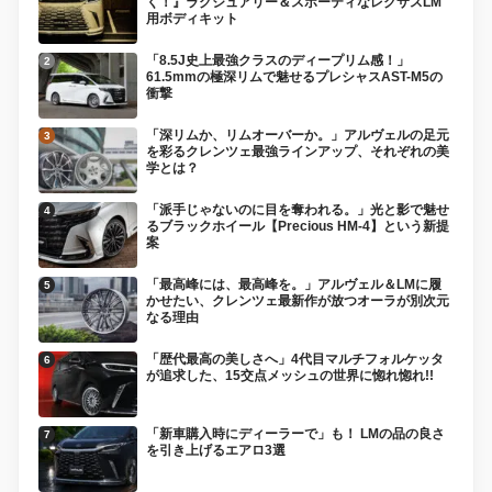
く！』ラグジュアリー＆スポーティなレクサスLM
用ボディキット
「8.5J史上最強クラスのディープリム感！」
61.5mmの極深リムで魅せるプレシャスAST-M5の
衝撃
「深リムか、リムオーバーか。」アルヴェルの足元
を彩るクレンツェ最強ラインアップ、それぞれの美
学とは？
「派手じゃないのに目を奪われる。」光と影で魅せ
るブラックホイール【Precious HM-4】という新提
案
「最高峰には、最高峰を。」アルヴェル＆LMに履
かせたい、クレンツェ最新作が放つオーラが別次元
なる理由
「歴代最高の美しさへ」4代目マルチフォルケッタ
が追求した、15交点メッシュの世界に惚れ惚れ!!
「新車購入時にディーラーで」も！ LMの品の良さ
を引き上げるエアロ3選