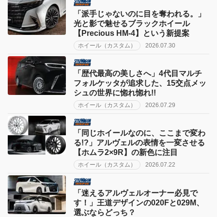
「派手じゃないのに目を奪われる。」
光と影で魅せるブラックホイール
【Precious HM-4】という新提案
ホイール（カスタム）
2026.07.30
「歴代最高の美しさへ」4代目マルチ
フォルケッタが追求した、15交点メッ
シュの世界に惚れ惚れ!!
ホイール（カスタム）
2026.07.29
「同じホイールなのに、ここまで変わ
る!?」アルヴェルの表情を一変させる
【ホムラ2×9R】の新色に注目
ホイール（カスタム）
2026.07.22
「迷えるアルヴェルオーナー必見で
す！」王道デザインの020Fと029M、
選ぶならどっち？