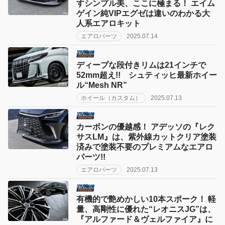
すシンプル美、ここに極まる！ エイム
ゲイン純VIPエグゼは違いのわかる大
人系エアロキット
エアロパーツ
2025.07.14
ディープな段付きリムは21インチで
52mm超え!! シュティッヒ最新ホイー
ル“Mesh NR”
ホイール（カスタム）
2025.07.13
カーボンの優越感！ アデッソの『レク
サスLM』は、紫外線カットクリア塗装
済みで塗装不要のプレミアムなエアロ
パーツ!!
エアロパーツ
2025.07.13
有機的で艶めかしい10本スポーク！ 軽
量、高剛性に優れた“レオニスJG”は、
『アルファード＆ヴェルファイア』に