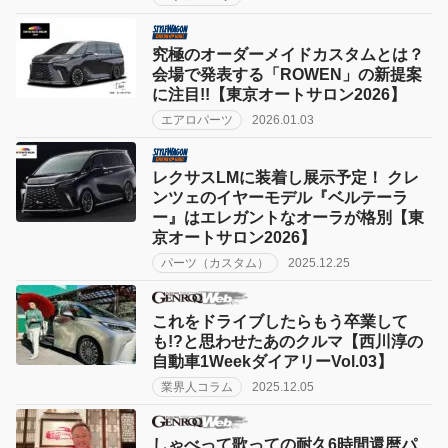
究極のオーダーメイドカスタムとは？
会場で発表する「ROWEN」の新提案
に注目!!【東京オートサロン2026】
エアロパーツ
2026.01.03
レクサスLMに装着し展示予定！ クレ
ンツェのイヤーモデル『ベルテーラ
ー』はエレガントなオーラが格別【東
京オートサロン2026】
パーツ（カスタム）
2025.12.25
これをドライブしたらもう卒業して
も!?と思わせたあのクルマ【西川淳の
自動車1WeekダイアリーVol.03】
業界人コラム
2025.12.05
しゃべって歌っての耐久6時間還暦パ