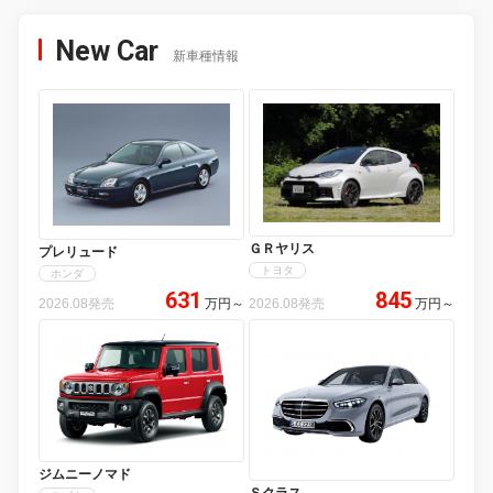
New Car
新車種情報
ＧＲヤリス
プレリュード
トヨタ
ホンダ
631
845
2026.08発売
万円
～
2026.08発売
万円
～
ジムニーノマド
Ｓクラス