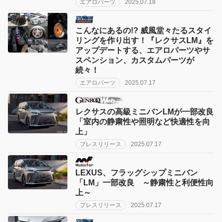
エアロパーツ
2025.07.18
こんなにあるの!? 威風堂々たるスタイ
リングを作り出す！『レクサスLM』を
アップデートする、エアロパーツやサ
スペンション、カスタムパーツが
続々！
エアロパーツ
2025.07.17
レクサスの高級ミニバンLMが一部改良
「室内の静粛性や照明など快適性を向
上」
プレスリリース
2025.07.17
LEXUS、フラッグシップミニバン
「LM」一部改良 ～静粛性と利便性向
上～
プレスリリース
2025.07.17