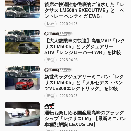
後席の快適性を徹底的に追求した「レ
クサス LM500h EXECUTIVE」と「ベ
ントレー ベンテイガ EWB」
比較
2026.04.28
【大人数乗車の快適】高級MVP「レク
サスLM500h」とラグジュアリー
SUV「レンジローバーLWB」を比較
新型
2026.04.08
新世代ラグジュアリーミニバン「レク
サスLM500h」と「メルセデス・ベン
ツVLE300エレクトリック」を比較
新型
2026.03.25
運転も楽しめる国産最高峰のフラッグ
シップ「レクサスLM」【最新ミニバン
車種別解説 LEXUS LM】