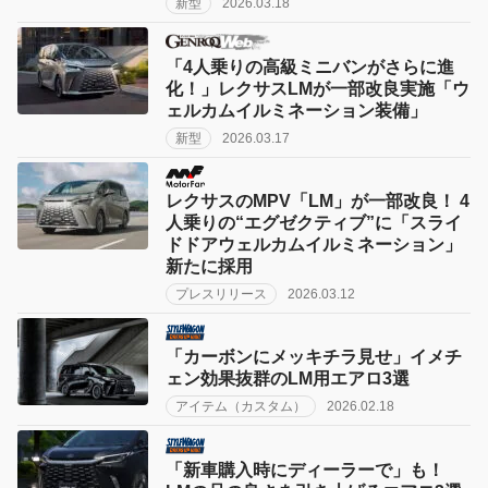
新型
2026.03.18
「4人乗りの高級ミニバンがさらに進
化！」レクサスLMが一部改良実施「ウ
ェルカムイルミネーション装備」
新型
2026.03.17
レクサスのMPV「LM」が一部改良！ 4
人乗りの“エグゼクティブ”に「スライ
ドドアウェルカムイルミネーション」
新たに採用
プレスリリース
2026.03.12
「カーボンにメッキチラ見せ」イメチ
ェン効果抜群のLM用エアロ3選
アイテム（カスタム）
2026.02.18
「新車購入時にディーラーで」も！