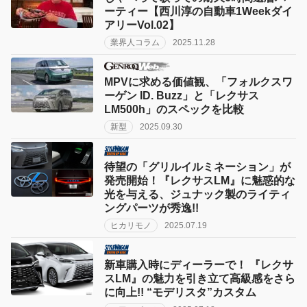
ーティー【西川淳の自動車1Weekダイ
アリーVol.02】
業界人コラム
2025.11.28
MPVに求める価値観、「フォルクスワ
ーゲン ID. Buzz」と「レクサス
LM500h」のスペックを比較
新型
2025.09.30
待望の「グリルイルミネーション」が
発売開始！『レクサスLM』に魅惑的な
光を与える、ジュナック製のライティ
ングパーツが秀逸!!
ヒカリモノ
2025.07.19
新車購入時にディーラーで！ 『レクサ
スLM』の魅力を引き立て高級感をさら
に向上!! “モデリスタ”カスタム