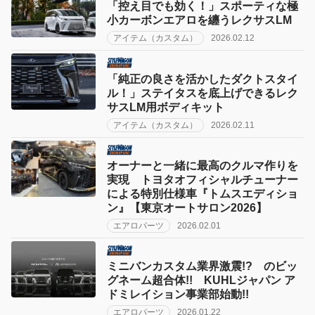
「控え目でも効く！」スポーティな極
小カーボンエアロを纏うレクサスLM
アイテム（カスタム）
2026.02.12
「純正の良さを活かしたダクトスタイ
ル！」ステイタスを底上げできるレク
サスLM用ボディキット
アイテム（カスタム）
2026.02.11
オーナーと一緒に最高のクルマ作りを
実現 トヨタオフィシャルチューナー
による特別仕様車『トムスエディショ
ン』【東京オートサロン2026】
エアロパーツ
2026.02.01
ミニバンカスタム業界激震!? のビッ
グネーム超合体!! KUHLジャパン ア
ドミレイション事業部始動!!
エアロパーツ
2026.01.22