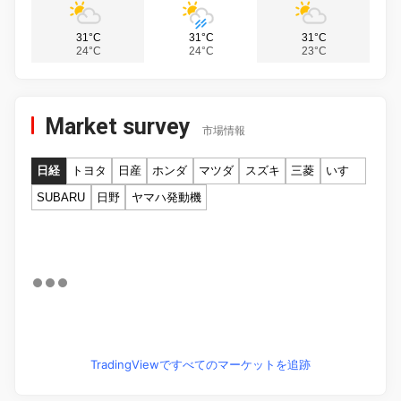
31°C
31°C
31°C
24°C
24°C
23°C
Market survey
市場情報
日経
トヨタ
日産
ホンダ
マツダ
スズキ
三菱
いすゞ
SUBARU
日野
ヤマハ発動機
TradingViewですべてのマーケットを追跡