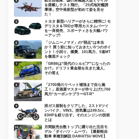
航空自衛隊、謎の未確認大型ミサイル
を搭載しテスト飛行。「25式地対艦誘
導弾」空中発射型が初めて姿を見せ
た！
トヨタ 新型ハリアーがさらに精悍に! モ
デリスタ＆TRDが専用カスタムパーツ
を一斉発売、スポーティさを大幅パワ
ーアップ!
「ジムニーノマド」の“弱点”は本当
か？ 買う前に知っておきたい5つのポイ
ント！小回り、燃費、101馬力、5速MT
を徹底チェック
「GR86は“現代のシルビア”になったの
か!?」ドリフト黄金期を生きた達人、
その答え
「2700発のリベット補強まで自ら施
工！」居酒屋マスターが作り上げた700
馬力“カーボンケブラーGT-R”
排ガス規制をクリアした、2ストVツイ
ンバイク、VINS。排気量は249.5cc、
83HPを絞り出す。そのエンジンの技術
とは
月間販売台数トップに躍り出た注目モ
デル「ダイハツ・ムーヴ」【最新軽自
動車 車種別解説 DAIHATSU MOVE】