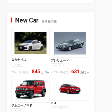
New Car
新車種情報
ＧＲヤリス
プレリュード
トヨタ
ホンダ
845
631
2026.08発売
万円
～
2026.08発売
万円
～
Ｃ４
ジムニーノマド
シトロエン
スズキ