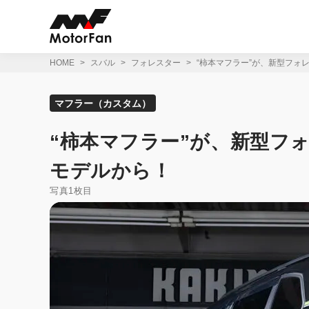
コ
ン
テ
ン
ツ
HOME
スバル
フォレスター
“柿本マフラー”が、新型フォレ
へ
ス
キ
マフラー（カスタム）
ッ
プ
“柿本マフラー”が、新型フォ
モデルから！
写真1枚目