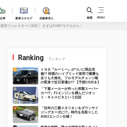
検索
MENU
古車
新車カタログ
自動車求人
、新型フォレスターに対応！ まずはS:HEVモデルから！
Ranking
ランキング
トヨタ『ルーミー』がついに弱点克
服!? 待望のハイブリッド採用で燃費も
走りも大進化、フルモデルチェンジ級
の変身で近日登場か!? 【予想CG付き】
「下着メーカーが作った和製スーパー
カー!?」F1エンジンを積んだジオッ
ト・キャスピタという伝説
「往年の三菱スタリオンをダウンサイ
ジングターボに!?」時代を先取りした
4G63エンジン仕様！