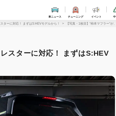
車ニュース
チューニング
イベント
中
スターに対応！ まずはS:HEVモデルから！
【写真・1枚目】“柿本マフラー”が
レスターに対応！ まずはS:HEV