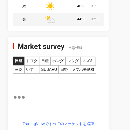
木
40°C
31°C
金
44°C
32°C
Market survey
市場情報
日経
トヨタ
日産
ホンダ
マツダ
スズキ
三菱
いすゞ
SUBARU
日野
ヤマハ発動機
TradingViewですべてのマーケットを追跡