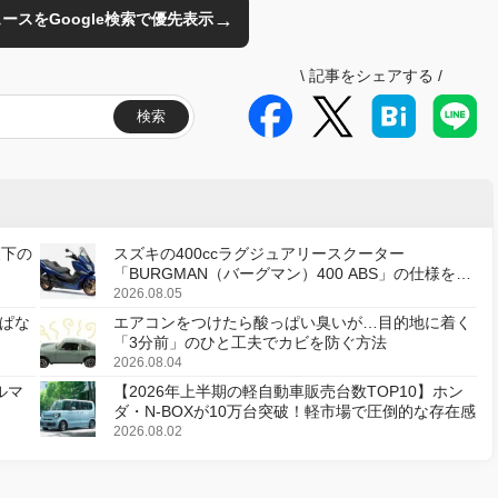
→
のニュースをGoogle検索で優先表示
\
記事をシェアする
/
検索
天下の
スズキの400ccラグジュアリースクーター
「BURGMAN（バーグマン）400 ABS」の仕様を変
更し、8月18日に発売
2026.08.05
ぱな
エアコンをつけたら酸っぱい臭いが…目的地に着く
「3分前」のひと工夫でカビを防ぐ方法
2026.08.04
ルマ
【2026年上半期の軽自動車販売台数TOP10】ホン
ダ・N-BOXが10万台突破！軽市場で圧倒的な存在感
2026.08.02