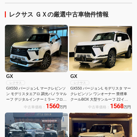
レクサス ＧＸの厳選中古車物件情報
GX
GX
レクサス
レクサス
GX550 バージョンL マークレビンソ
GX550 バージョンL モデリスタ マー
ン モデリスタエアロ 調光パノラマル
クレビンソン ワンオーナー 禁煙車
ーフ デジタルインナーミラー フロア
クールBOX 大型サンルーフ 22イン
1560
1568
マット 全方位カメラ HDMI 置くだけ
チAW 電動ステップ 置くだけ充電 ル
中古車価格：
万円
中古車価格：
万円
充電 シートヒーター・ベンチレーシ
ーフレール デジタルミラー 前後ドラ
ョン クールボックス
レコ レクサコートフロアマット