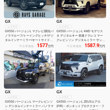
GX
GX
レクサス
レクサス
GX550 バージョンL マクレビ/調光パ
GX550 バージョンL 4WD モデリス
ノラマルーフ/トーイングヒッチ/デジ
タ デジタルキー 前後ドラレコ マー
タルインナーミラー/オートサイドス
クレビンソン デジタルミラー サンル
1577
1587.9
テップ/3列フロアマット/HDMI/22in
ーフ ブラックレザー フロアマット
中古車価格：
万円
中古車価格：
万円
純正アルミ/COOLBOX/7人乗り/8%
LEDライト 全方位カメラ シートヒー
リアフィルム
ター シートベンチレーション
GX
GX
レクサス
レクサス
GX550 バージョンL マークレビンソ
GX550 バージョンL ZEUSエアロ
ン デジタルインナーミラー パノラマ
(F/R)・ボンネットプロテクター・フ