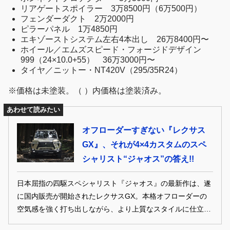
リアゲートスポイラー 3万8500円（6万500円）
フェンダーダクト 2万2000円
ピラーパネル 1万4850円
エキゾーストシステム左右4本出し 26万8400円〜
ホイール／エムズスピード・フォージドデザイン
999（24×10.0+55） 36万3000円〜
タイヤ／ニットー・NT420V（295/35R24）
※価格は未塗装。（ ）内価格は塗装済み。
あわせて読みたい
オフローダーすぎない『レクサス
GX』、それが4×4カスタムのスペ
シャリスト“ジャオス”の答え!!
日本屈指の四駆スペシャリスト『ジャオス』の最新作は、遂
に国内販売が開始されたレクサスGX。本格オフローダーの
空気感を強く打ち出しながら、より上質なスタイルに仕立て
られている。