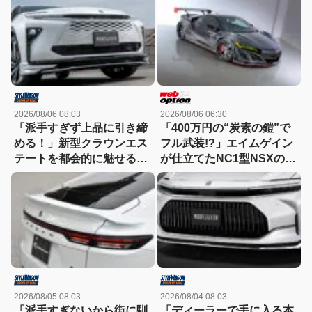
ルで武装
2026/08/06 08:03
2026/08/06 06:30
「派手すぎず上品に引き締
「400万円の“炭素の鎧”で
める！」新型クラウンエス
フル武装!?」エイムゲイン
テートを都会的に魅せる、
が仕立てたNC1型NSXの本
モデリスタのディーラーで
気
買える流麗スタイル
2026/08/05 08:03
2026/08/04 08:03
「派手すぎないから街に馴
「ディーラーで手に入る本