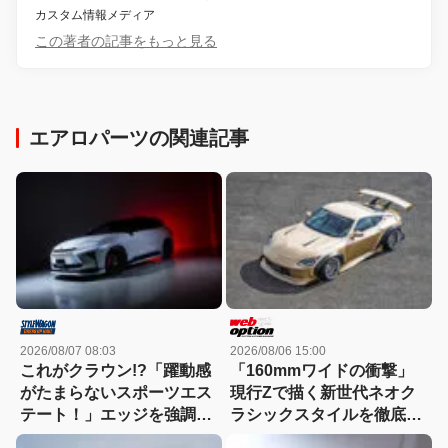
カスタム情報メディア
この著者の記事をもっと見る
エアロパーツの関連記事
2026/08/07 08:03
2026/08/06 15:00
これがクラウン!?「躍動感
「160mmワイドの衝撃」
がたまらないスポーツエス
現行Zで描く新世代ネオク
テート！」エッジを強調し
ラシックスタイルを徹底解
たエアロに22インチホイー
剖！