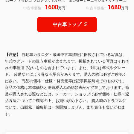
ルーフ ドラレコ フロアマットA セル
ェンダーガーニッシュ・リアゲート
1600
1680
ヒール 純正コーティング施工 モデリ
スポイラー・ピラーパネル・4本出
中古車価格：
万円
中古車価格：
万円
スタエアロパーツセット サイドバイ
しマフラー・24インチAW・パノラ
ザー
マルーフ・デジタルインナーミラ
ー・ドラレコ(前後)
中古車トップ
【注意】
自動車カタログ・厳選中古車情報に掲載されている写真は、
年式やグレードの違う車種が含まれます。掲載されている写真はそれぞ
れの車種用でないものも含まれています。また、対応は年式やグレー
ド、 装備などにより異なる場合があります。購入の際は必ずご確認く
ださい。 商品の価格・仕様・発売元等は記事掲載時点でのものです。
商品の価格は本体価格と消費税込みの総額表記が混在しております。商
品を購入される際などには、メーカー、ショップで必ず価格・仕様・返
品方法についてご確認の上、お買い求め下さい。 購入時のトラブルに
ついて、出版元・編集部は一切関知しません。また責任も負いかねま
す。