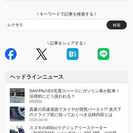
\
キーワードで記事を検索する
/
検索
\
記事をシェアする
/
ヘッドラインニュース
SAやPAのEV充電スペースにガソリン車が駐車！
法律的にどう扱われる？
8時間前
真夏の高速道路でタイヤが突然バースト!? 炎天下
のドライブ前に知っておくべき点検内容とは
2026.08.06
スズキの400ccラグジュアリースクーター
「BURGMAN（バーグマン）400 ABS」の仕様を