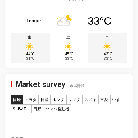
33°C
Tempe
金
土
日
44°C
45°C
43°C
31°C
33°C
33°C
Market survey
市場情報
日経
トヨタ
日産
ホンダ
マツダ
スズキ
三菱
いすゞ
SUBARU
日野
ヤマハ発動機