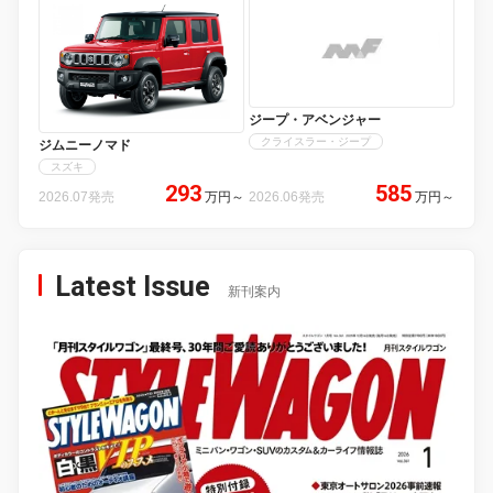
ジープ・アベンジャー
クライスラー・ジープ
ジムニーノマド
スズキ
293
585
2026.07発売
万円
～
2026.06発売
万円
～
Latest Issue
新刊案内