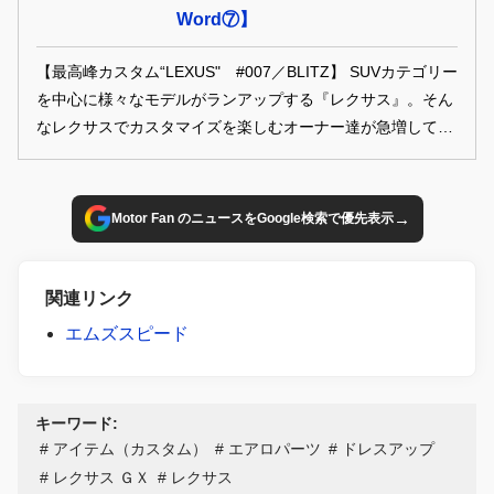
Word⑦】
【最高峰カスタム“LEXUS" #007／BLITZ】 SUVカテゴリー
を中心に様々なモデルがランアップする『レクサス』。そん
なレクサスでカスタマイズを楽しむオーナー達が急増してい
る。いま注目のレクサスカスタムのトレンドをお届けしま
す。
→
Motor Fan のニュースをGoogle検索で優先表示
関連リンク
エムズスピード
キーワード:
アイテム（カスタム）
エアロパーツ
ドレスアップ
レクサス ＧＸ
レクサス