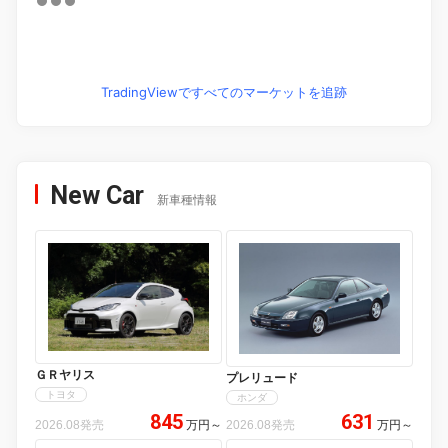
TradingViewですべてのマーケットを追跡
New Car
新車種情報
ＧＲヤリス
プレリュード
トヨタ
ホンダ
845
631
2026.08発売
万円
～
2026.08発売
万円
～