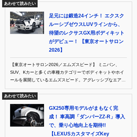
あわせて読みたい
足元には鍛造24インチ！ エクスク
ルーシブゼウスLUVラインから、
待望のレクサスGX用ボディキット
がデビュー！ 【東京オートサロン
2026】
【東京オートサロン2026／エムズスピード】 ミニバン、
SUV、Kカーと多くの車種カテゴリーでボディキットやホイ
ールを展開しているエムズスピード。アグレッシブなエアロ
デザイン、そして鍛造24インチのホイールを装着した最新作
レクサスGXをクローズアップ。
あわせて読みたい
GX250専用モデルがまもなく完
成！ 車高調「ダンパーZZ-R」導入
で、乗り心地向上を期待!!
【LEXUSカスタマイズKey