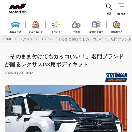
コ
ン
テ
検索
MENU
ン
ツ
へ
車ニュース
チューニング
イベント
中古車
新車カタログ
自動車求人
ス
HOME
レクサス
ＧＸ
「そのまま付けてもカッコいい！」名門ブランド
キ
ッ
プ
「そのまま付けてもカッコいい！」名門ブランド
が贈るレクサスGX用ボディキット
2026.03.23 10:02