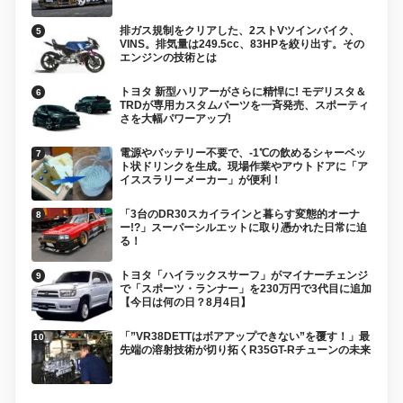
排ガス規制をクリアした、2ストVツインバイク、
VINS。排気量は249.5cc、83HPを絞り出す。その
エンジンの技術とは
トヨタ 新型ハリアーがさらに精悍に! モデリスタ＆
TRDが専用カスタムパーツを一斉発売、スポーティ
さを大幅パワーアップ!
電源やバッテリー不要で、-1℃の飲めるシャーベッ
ト状ドリンクを生成。現場作業やアウトドアに「ア
イススラリーメーカー」が便利！
「3台のDR30スカイラインと暮らす変態的オーナ
ー!?」スーパーシルエットに取り憑かれた日常に迫
る！
トヨタ「ハイラックスサーフ」がマイナーチェンジ
で「スポーツ・ランナー」を230万円で3代目に追加
【今日は何の日？8月4日】
「”VR38DETTはボアアップできない”を覆す！」最
先端の溶射技術が切り拓くR35GT-Rチューンの未来