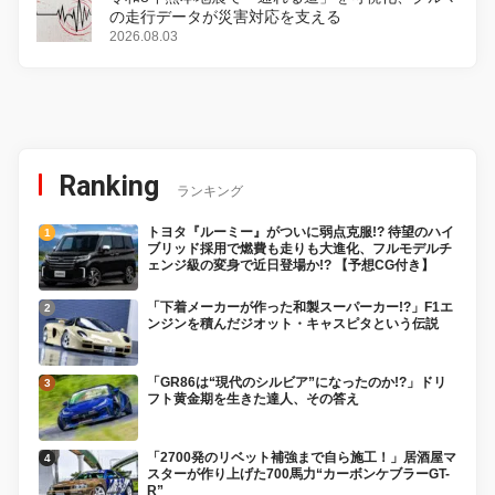
の走行データが災害対応を支える
2026.08.03
Ranking
ランキング
トヨタ『ルーミー』がついに弱点克服!? 待望のハイ
ブリッド採用で燃費も走りも大進化、フルモデルチ
ェンジ級の変身で近日登場か!? 【予想CG付き】
「下着メーカーが作った和製スーパーカー!?」F1エ
ンジンを積んだジオット・キャスピタという伝説
「GR86は“現代のシルビア”になったのか!?」ドリ
フト黄金期を生きた達人、その答え
「2700発のリベット補強まで自ら施工！」居酒屋マ
スターが作り上げた700馬力“カーボンケブラーGT-
R”