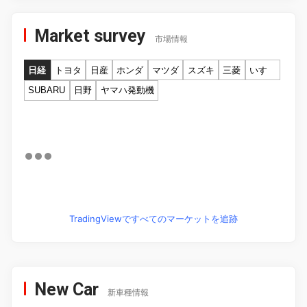
Market survey
市場情報
日経
トヨタ
日産
ホンダ
マツダ
スズキ
三菱
いすゞ
SUBARU
日野
ヤマハ発動機
TradingViewですべてのマーケットを追跡
New Car
新車種情報