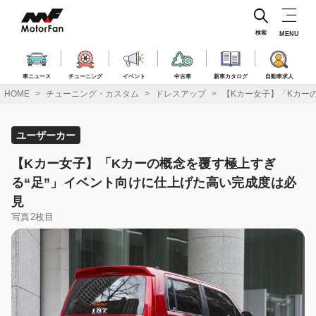
コ
ン
テ
検索
MENU
ン
ツ
へ
車ニュース
チューニング
イベント
中古車
新車カタログ
自動車求人
ス
HOME
チューニング・カスタム
ドレスアップ
【Kカー女子】「Kカー
キ
ッ
プ
ユーザーカー
【Kカー女子】「Kカーの概念を覆す極上すぎ
る“足”」イベント向けに仕上げた高い完成度は必
見
写真2枚目