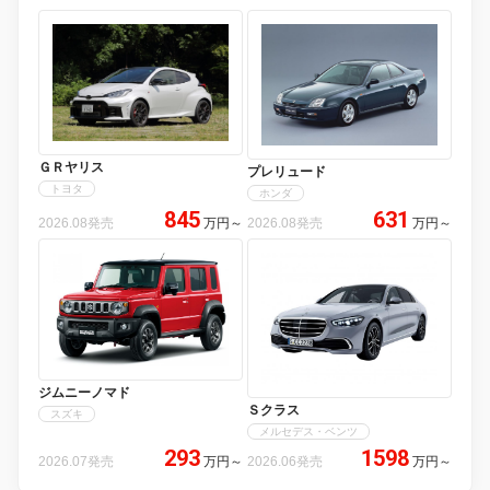
ＧＲヤリス
プレリュード
トヨタ
ホンダ
845
631
2026.08発売
万円
～
2026.08発売
万円
～
ジムニーノマド
Ｓクラス
スズキ
メルセデス・ベンツ
293
1598
2026.07発売
万円
～
2026.06発売
万円
～