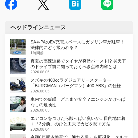
ヘッドラインニュース
SAやPAのEV充電スペースにガソリン車が駐車！
法律的にどう扱われる？
1時間前
真夏の高速道路でタイヤが突然バースト!? 炎天下
のドライブ前に知っておくべき点検内容とは
2026.08.06
スズキの400ccラグジュアリースクーター
「BURGMAN（バーグマン）400 ABS」の仕様を
変更し、8月18日に発売
2026.08.05
車内での仮眠、どこまで安全？エンジンかけっぱ
なしの危険性
2026.08.05
エアコンをつけたら酸っぱい臭いが…目的地に着
く「3分前」のひと工夫でカビを防ぐ方法
2026.08.04
令和8年熊本地震で「通れる道」を可視化、クルマ