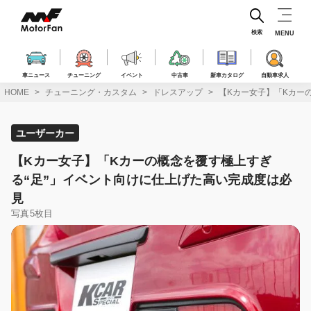
コ
ン
テ
検索
MENU
ン
ツ
へ
車ニュース
チューニング
イベント
中古車
新車カタログ
自動車求人
ス
HOME
チューニング・カスタム
ドレスアップ
【Kカー女子】「Kカー
キ
ッ
プ
ユーザーカー
【Kカー女子】「Kカーの概念を覆す極上すぎ
る“足”」イベント向けに仕上げた高い完成度は必
見
写真5枚目