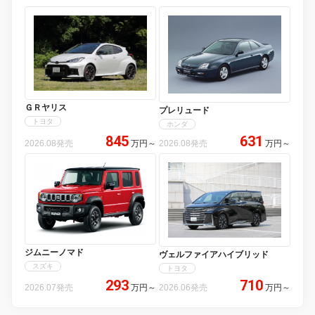
ＧＲヤリス
プレリュード
トヨタ
ホンダ
845
631
2026.08発売
万円
～
2026.08発売
万円
～
ジムニーノマド
ヴェルファイアハイブリッド
スズキ
トヨタ
293
710
2026.07発売
万円
～
2026.06発売
万円
～