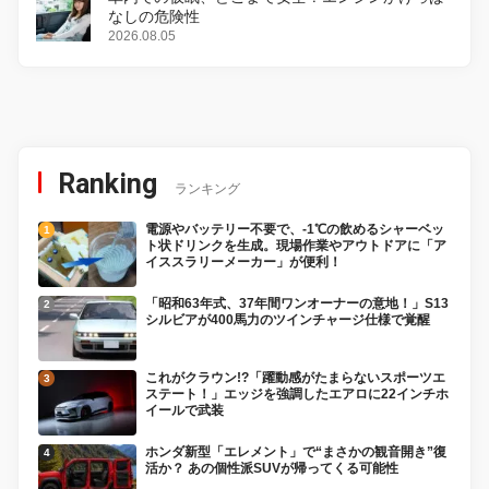
なしの危険性
2026.08.05
Ranking
ランキング
電源やバッテリー不要で、-1℃の飲めるシャーベッ
ト状ドリンクを生成。現場作業やアウトドアに「ア
イススラリーメーカー」が便利！
「昭和63年式、37年間ワンオーナーの意地！」S13
シルビアが400馬力のツインチャージ仕様で覚醒
これがクラウン!?「躍動感がたまらないスポーツエ
ステート！」エッジを強調したエアロに22インチホ
イールで武装
ホンダ新型「エレメント」で“まさかの観音開き”復
活か？ あの個性派SUVが帰ってくる可能性