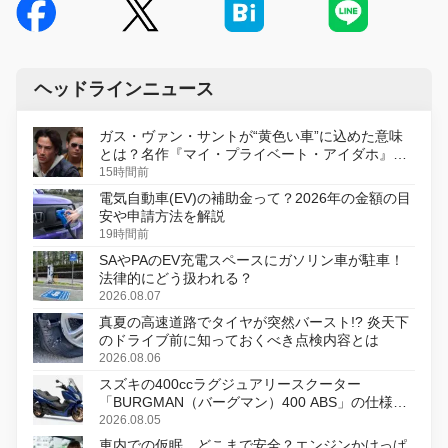
ヘッドラインニュース
ガス・ヴァン・サントが“黄色い車”に込めた意味
とは？名作『マイ・プライベート・アイダホ』が
初のデジタルリマスター版で復活
15時間前
電気自動車(EV)の補助金って？2026年の金額の目
安や申請方法を解説
19時間前
SAやPAのEV充電スペースにガソリン車が駐車！
法律的にどう扱われる？
2026.08.07
真夏の高速道路でタイヤが突然バースト!? 炎天下
のドライブ前に知っておくべき点検内容とは
2026.08.06
スズキの400ccラグジュアリースクーター
「BURGMAN（バーグマン）400 ABS」の仕様を
変更し、8月18日に発売
2026.08.05
車内での仮眠、どこまで安全？エンジンかけっぱ