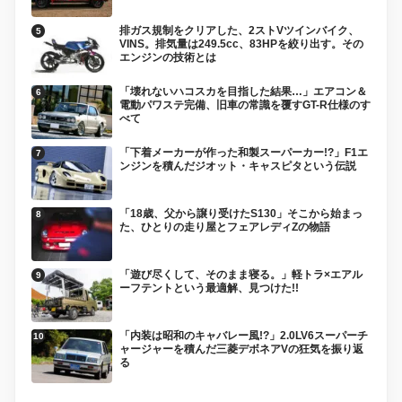
排ガス規制をクリアした、2ストVツインバイク、
VINS。排気量は249.5cc、83HPを絞り出す。その
エンジンの技術とは
「壊れないハコスカを目指した結果…」エアコン＆
電動パワステ完備、旧車の常識を覆すGT-R仕様のす
べて
「下着メーカーが作った和製スーパーカー!?」F1エ
ンジンを積んだジオット・キャスピタという伝説
「18歳、父から譲り受けたS130」そこから始まっ
た、ひとりの走り屋とフェアレディZの物語
「遊び尽くして、そのまま寝る。」軽トラ×エアル
ーフテントという最適解、見つけた!!
「内装は昭和のキャバレー風!?」2.0LV6スーパーチ
ャージャーを積んだ三菱デボネアVの狂気を振り返
る