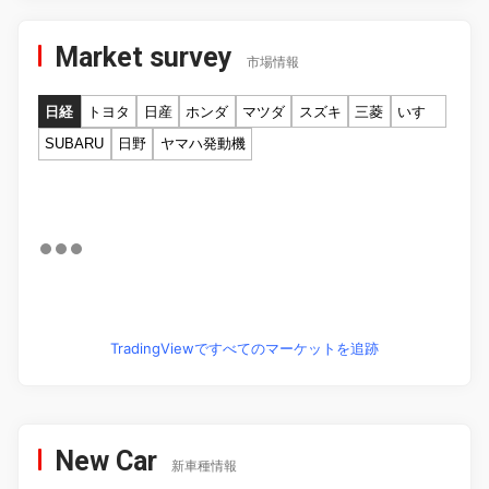
Market survey
市場情報
日経
トヨタ
日産
ホンダ
マツダ
スズキ
三菱
いすゞ
SUBARU
日野
ヤマハ発動機
TradingViewですべてのマーケットを追跡
New Car
新車種情報