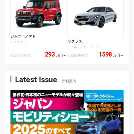
ジムニーノマド
Ｓクラス
スズキ
メルセデス・ベンツ
293
1598
2026.07発売
万円
～
2026.06発売
万円
～
Latest Issue
新刊案内