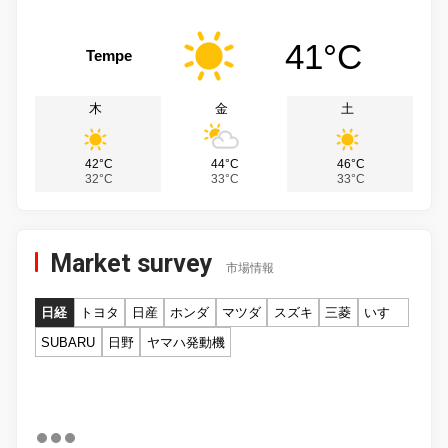
41°C
Tempe
木
金
土
42°C
44°C
46°C
32°C
33°C
33°C
Market survey
市場情報
日経
トヨタ
日産
ホンダ
マツダ
スズキ
三菱
いすゞ
SUBARU
日野
ヤマハ発動機