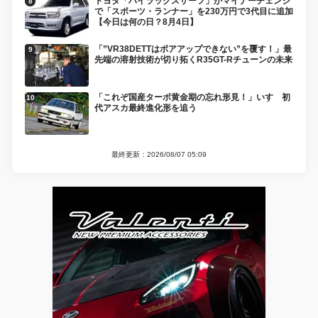
トヨタ「ハイラックスサーフ」がマイナーチェンジ
で「スポーツ・ランナー」を230万円で3代目に追加
【今日は何の日？8月4日】
「”VR38DETTはボアアップできない”を覆す！」最
先端の溶射技術が切り拓くR35GT-Rチューンの未来
「これぞ国産ターボ黄金期の忘れ形見！」いすゞ初
代アスカ最終進化形を追う
最終更新：2026/08/07 05:09