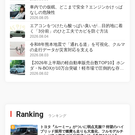
車内での仮眠、どこまで安全？エンジンかけっぱ
なしの危険性
2026.08.05
エアコンをつけたら酸っぱい臭いが…目的地に着
く「3分前」のひと工夫でカビを防ぐ方法
2026.08.04
令和8年熊本地震で「通れる道」を可視化、クルマ
の走行データが災害対応を支える
2026.08.03
【2026年上半期の軽自動車販売台数TOP10】ホン
ダ・N-BOXが10万台突破！軽市場で圧倒的な存在
感
2026.08.02
Ranking
ランキング
トヨタ『ルーミー』がついに弱点克服!? 待望のハイ
ブリッド採用で燃費も走りも大進化、フルモデルチ