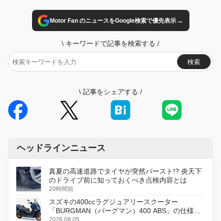
→
Motor Fan のニュースをGoogle検索で優先表示
\
キーワードで記事を検索する
/
検索
\
記事をシェアする
/
ヘッドラインニュース
真夏の高速道路でタイヤが突然バースト!? 炎天下
のドライブ前に知っておくべき点検内容とは
20時間前
スズキの400ccラグジュアリースクーター
「BURGMAN（バーグマン）400 ABS」の仕様を
変更し、8月18日に発売
2026.08.05