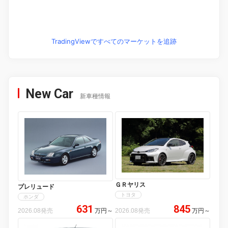
TradingViewですべてのマーケットを追跡
New Car
新車種情報
ＧＲヤリス
プレリュード
トヨタ
ホンダ
631
845
2026.08発売
万円
～
2026.08発売
万円
～