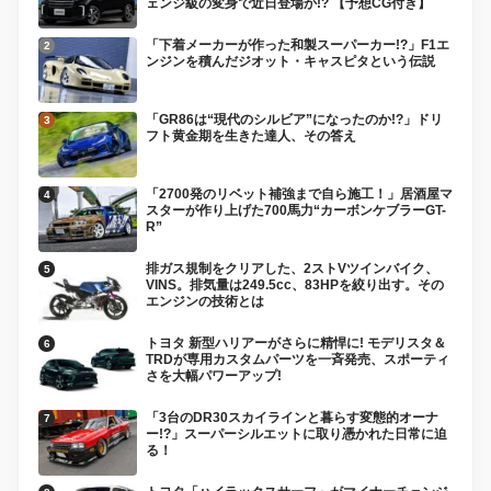
ェンジ級の変身で近日登場か!? 【予想CG付き】
「下着メーカーが作った和製スーパーカー!?」F1エ
ンジンを積んだジオット・キャスピタという伝説
「GR86は“現代のシルビア”になったのか!?」ドリ
フト黄金期を生きた達人、その答え
「2700発のリベット補強まで自ら施工！」居酒屋マ
スターが作り上げた700馬力“カーボンケブラーGT-
R”
排ガス規制をクリアした、2ストVツインバイク、
VINS。排気量は249.5cc、83HPを絞り出す。その
エンジンの技術とは
トヨタ 新型ハリアーがさらに精悍に! モデリスタ＆
TRDが専用カスタムパーツを一斉発売、スポーティ
さを大幅パワーアップ!
「3台のDR30スカイラインと暮らす変態的オーナ
ー!?」スーパーシルエットに取り憑かれた日常に迫
る！