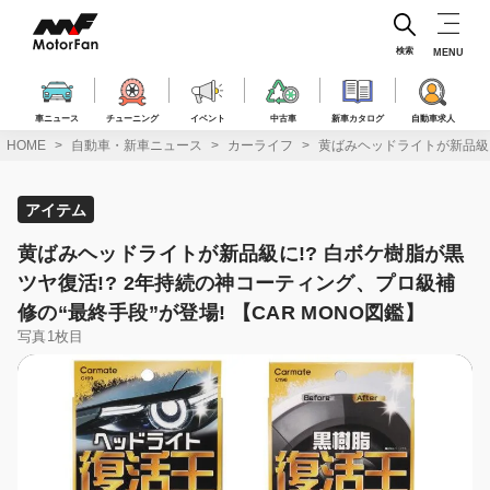
コ
ン
テ
検索
MENU
ン
ツ
へ
車ニュース
チューニング
イベント
中古車
新車カタログ
自動車求人
ス
HOME
自動車・新車ニュース
カーライフ
黄ばみヘッドライトが新品級に!
キ
ッ
プ
アイテム
黄ばみヘッドライトが新品級に!? 白ボケ樹脂が黒
ツヤ復活!? 2年持続の神コーティング、プロ級補
修の“最終手段”が登場! 【CAR MONO図鑑】
写真1枚目