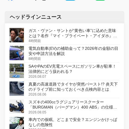
ヘッドラインニュース
ガス・ヴァン・サントが“黄色い車”に込めた意味
とは？名作『マイ・プライベート・アイダホ』が
初のデジタルリマスター版で復活
4時間前
電気自動車(EV)の補助金って？2026年の金額の目
安や申請方法を解説
8時間前
SAやPAのEV充電スペースにガソリン車が駐車！
法律的にどう扱われる？
2026.08.07
真夏の高速道路でタイヤが突然バースト!? 炎天下
のドライブ前に知っておくべき点検内容とは
2026.08.06
スズキの400ccラグジュアリースクーター
「BURGMAN（バーグマン）400 ABS」の仕様を
変更し、8月18日に発売
2026.08.05
車内での仮眠、どこまで安全？エンジンかけっぱ
なしの危険性