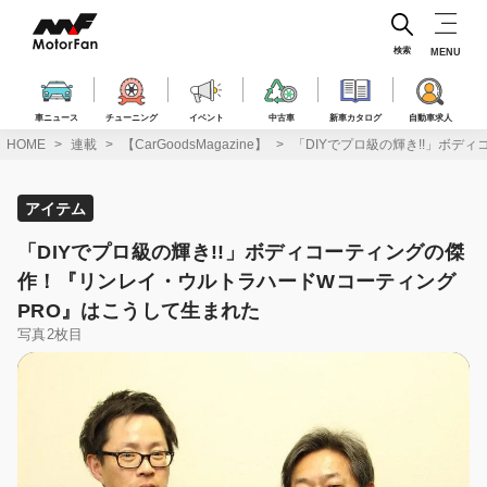
コ
ン
テ
検索
MENU
ン
ツ
へ
車ニュース
チューニング
イベント
中古車
新車カタログ
自動車求人
ス
HOME
連載
【CarGoodsMagazine】
「DIYでプロ級の輝き!!」ボ
キ
ッ
プ
アイテム
「DIYでプロ級の輝き!!」ボディコーティングの傑
作！『リンレイ・ウルトラハードWコーティング
PRO』はこうして生まれた
写真2枚目