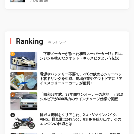
2026.08.05
Ranking
ランキング
「下着メーカーが作った和製スーパーカー!?」F1エ
ンジンを積んだジオット・キャスピタという伝説
電源やバッテリー不要で、-1℃の飲めるシャーベッ
ト状ドリンクを生成。現場作業やアウトドアに「ア
イススラリーメーカー」が便利！
「昭和63年式、37年間ワンオーナーの意地！」S13
シルビアが400馬力のツインチャージ仕様で覚醒
排ガス規制をクリアした、2ストVツインバイク、
VINS。排気量は249.5cc、83HPを絞り出す。その
エンジンの技術とは