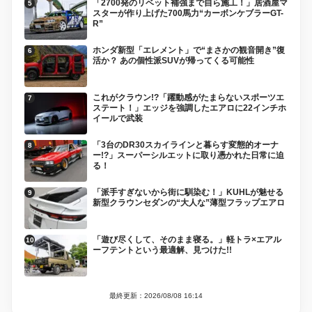
「2700発のリベット補強まで自ら施工！」居酒屋マ
スターが作り上げた700馬力“カーボンケブラーGT-
R”
ホンダ新型「エレメント」で“まさかの観音開き”復
活か？ あの個性派SUVが帰ってくる可能性
これがクラウン!?「躍動感がたまらないスポーツエ
ステート！」エッジを強調したエアロに22インチホ
イールで武装
「3台のDR30スカイラインと暮らす変態的オーナ
ー!?」スーパーシルエットに取り憑かれた日常に迫
る！
「派手すぎないから街に馴染む！」KUHLが魅せる
新型クラウンセダンの“大人な”薄型フラップエアロ
「遊び尽くして、そのまま寝る。」軽トラ×エアル
ーフテントという最適解、見つけた!!
最終更新：2026/08/08 16:14