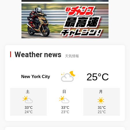
Weather news
天気情報
25°C
New York City
土
日
月
33°C
33°C
31°C
24°C
23°C
21°C