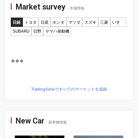
Market survey
市場情報
日経
トヨタ
日産
ホンダ
マツダ
スズキ
三菱
いすゞ
SUBARU
日野
ヤマハ発動機
TradingViewですべてのマーケットを追跡
New Car
新車種情報