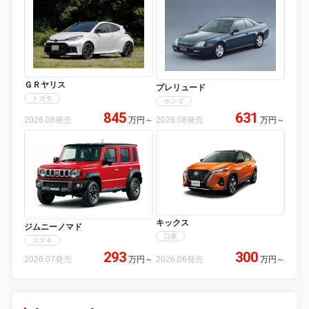
ＧＲヤリス
プレリュード
トヨタ
ホンダ
845
631
2026.08発売
万円
～
2026.08発売
万円
～
キックス
ジムニーノマド
日産
スズキ
293
300
2026.07発売
万円
～
2026.06発売
万円
～