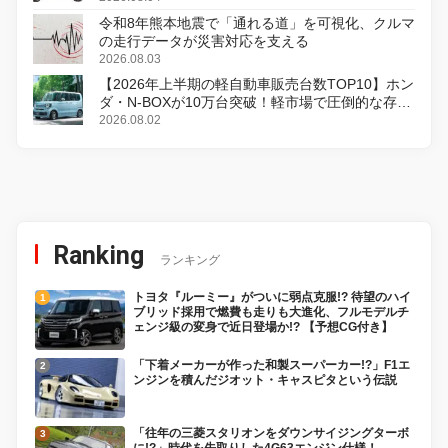
令和8年熊本地震で「通れる道」を可視化、クルマ
の走行データが災害対応を支える
2026.08.03
【2026年上半期の軽自動車販売台数TOP10】ホン
ダ・N-BOXが10万台突破！軽市場で圧倒的な存在
感
2026.08.02
Ranking
ランキング
トヨタ『ルーミー』がついに弱点克服!? 待望のハイ
ブリッド採用で燃費も走りも大進化、フルモデルチ
ェンジ級の変身で近日登場か!? 【予想CG付き】
「下着メーカーが作った和製スーパーカー!?」F1エ
ンジンを積んだジオット・キャスピタという伝説
「往年の三菱スタリオンをダウンサイジングターボ
に!?」時代を先取りした4G63エンジン仕様！