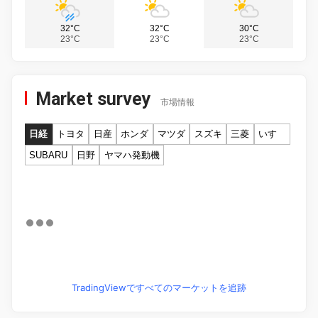
32°C
32°C
30°C
23°C
23°C
23°C
Market survey
市場情報
日経
トヨタ
日産
ホンダ
マツダ
スズキ
三菱
いすゞ
SUBARU
日野
ヤマハ発動機
TradingViewですべてのマーケットを追跡