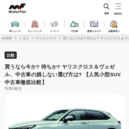
コ
ン
テ
検索
MENU
ン
ツ
へ
車ニュース
チューニング
イベント
中古車
新車カタログ
自動車求人
ス
HOME
トヨタ
ヤリスクロス
買うなら今か? 待ちか? ヤリスクロス＆ヴ
キ
ッ
プ
比較
買うなら今か? 待ちか? ヤリスクロス＆ヴェゼ
ル、中古車の損しない選び方は? 【人気小型SUV
中古車徹底比較】
写真6枚目