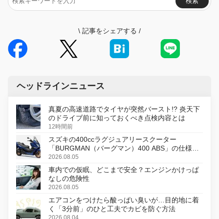
検索
\
記事をシェアする
/
ヘッドラインニュース
真夏の高速道路でタイヤが突然バースト!? 炎天下
のドライブ前に知っておくべき点検内容とは
12時間前
スズキの400ccラグジュアリースクーター
「BURGMAN（バーグマン）400 ABS」の仕様を
変更し、8月18日に発売
2026.08.05
車内での仮眠、どこまで安全？エンジンかけっぱ
なしの危険性
2026.08.05
エアコンをつけたら酸っぱい臭いが…目的地に着
く「3分前」のひと工夫でカビを防ぐ方法
2026.08.04