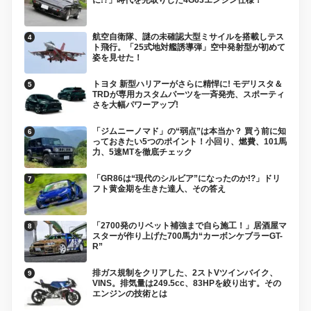
航空自衛隊、謎の未確認大型ミサイルを搭載しテス
ト飛行。「25式地対艦誘導弾」空中発射型が初めて
姿を見せた！
トヨタ 新型ハリアーがさらに精悍に! モデリスタ＆
TRDが専用カスタムパーツを一斉発売、スポーティ
さを大幅パワーアップ!
「ジムニーノマド」の“弱点”は本当か？ 買う前に知
っておきたい5つのポイント！小回り、燃費、101馬
力、5速MTを徹底チェック
「GR86は“現代のシルビア”になったのか!?」ドリ
フト黄金期を生きた達人、その答え
「2700発のリベット補強まで自ら施工！」居酒屋マ
スターが作り上げた700馬力“カーボンケブラーGT-
R”
排ガス規制をクリアした、2ストVツインバイク、
VINS。排気量は249.5cc、83HPを絞り出す。その
エンジンの技術とは