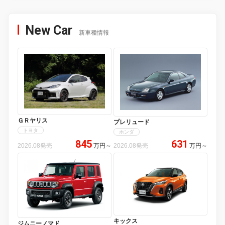
New Car
新車種情報
ＧＲヤリス
プレリュード
トヨタ
ホンダ
845
631
2026.08発売
万円
～
2026.08発売
万円
～
キックス
ジムニーノマド