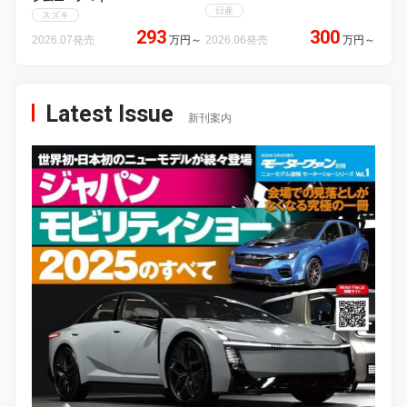
日産
スズキ
293
300
2026.07発売
万円
～
2026.06発売
万円
～
Latest Issue
新刊案内