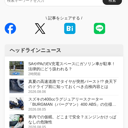
検索
\
記事をシェアする
/
ヘッドラインニュース
SAやPAのEV充電スペースにガソリン車が駐車！
法律的にどう扱われる？
2時間前
真夏の高速道路でタイヤが突然バースト!? 炎天下
のドライブ前に知っておくべき点検内容とは
2026.08.06
スズキの400ccラグジュアリースクーター
「BURGMAN（バーグマン）400 ABS」の仕様を
変更し、8月18日に発売
2026.08.05
車内での仮眠、どこまで安全？エンジンかけっぱ
なしの危険性
2026.08.05