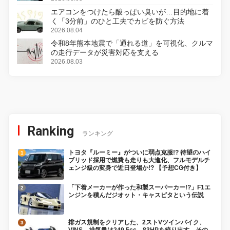
エアコンをつけたら酸っぱい臭いが…目的地に着
く「3分前」のひと工夫でカビを防ぐ方法
2026.08.04
令和8年熊本地震で「通れる道」を可視化、クルマ
の走行データが災害対応を支える
2026.08.03
Ranking
ランキング
トヨタ『ルーミー』がついに弱点克服!? 待望のハイ
ブリッド採用で燃費も走りも大進化、フルモデルチ
ェンジ級の変身で近日登場か!? 【予想CG付き】
「下着メーカーが作った和製スーパーカー!?」F1エ
ンジンを積んだジオット・キャスピタという伝説
排ガス規制をクリアした、2ストVツインバイク、
VINS。排気量は249.5cc、83HPを絞り出す。その