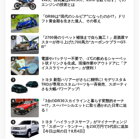
エンジンの技術とは
「GR86は“現代のシルビア”になったのか!?」ドリ
フト黄金期を生きた達人、その答え
「2700発のリベット補強まで自ら施工！」居酒屋マ
スターが作り上げた700馬力“カーボンケブラーGT-
R”
電源やバッテリー不要で、-1℃の飲めるシャーベッ
ト状ドリンクを生成。現場作業やアウトドアに「ア
イススラリーメーカー」が便利！
トヨタ 新型ハリアーがさらに精悍に! モデリスタ＆
TRDが専用カスタムパーツを一斉発売、スポーティ
さを大幅パワーアップ!
「3台のDR30スカイラインと暮らす変態的オーナ
ー!?」スーパーシルエットに取り憑かれた日常に迫
る！
トヨタ「ハイラックスサーフ」がマイナーチェンジ
で「スポーツ・ランナー」を230万円で3代目に追加
【今日は何の日？8月4日】