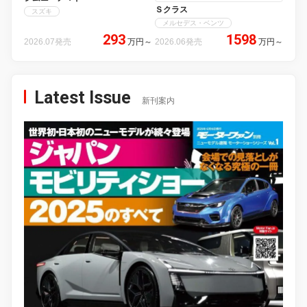
Ｓクラス
スズキ
メルセデス・ベンツ
293
1598
2026.07発売
万円
～
2026.06発売
万円
～
Latest Issue
新刊案内