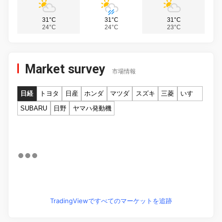
31°C
31°C
31°C
24°C
24°C
23°C
Market survey
市場情報
日経
トヨタ
日産
ホンダ
マツダ
スズキ
三菱
いすゞ
SUBARU
日野
ヤマハ発動機
TradingViewですべてのマーケットを追跡